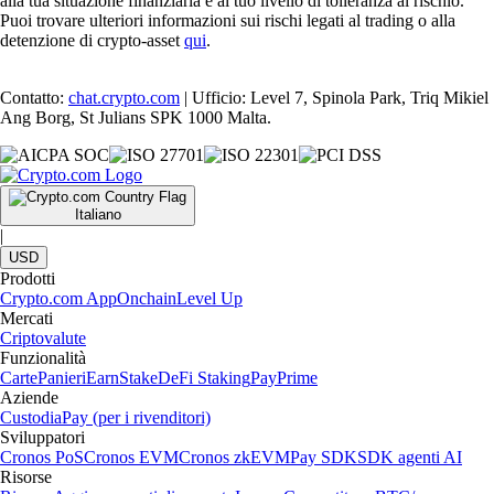
alla tua situazione finanziaria e al tuo livello di tolleranza al rischio.
Puoi trovare ulteriori informazioni sui rischi legati al trading o alla
detenzione di crypto-asset
qui
.
Contatto:
chat.crypto.com
| Ufficio: Level 7, Spinola Park, Triq Mikiel
Ang Borg, St Julians SPK 1000 Malta.
Italiano
|
USD
Prodotti
Crypto.com App
Onchain
Level Up
Mercati
Criptovalute
Funzionalità
Carte
Panieri
Earn
Stake
DeFi Staking
Pay
Prime
Aziende
Custodia
Pay (per i rivenditori)
Sviluppatori
Cronos PoS
Cronos EVM
Cronos zkEVM
Pay SDK
SDK agenti AI
Risorse