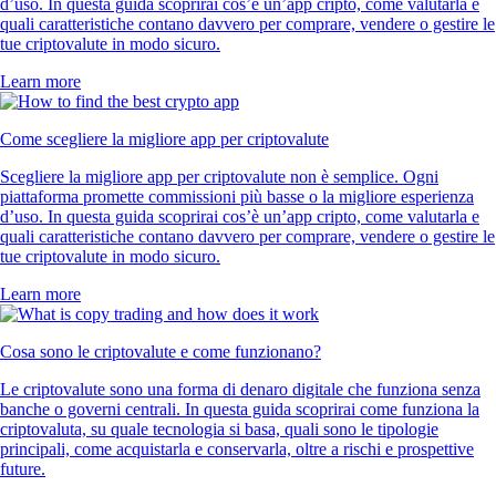
d’uso. In questa guida scoprirai cos’è un’app cripto, come valutarla e
quali caratteristiche contano davvero per comprare, vendere o gestire le
tue criptovalute in modo sicuro.
Learn more
Come scegliere la migliore app per criptovalute
Scegliere la migliore app per criptovalute non è semplice. Ogni
piattaforma promette commissioni più basse o la migliore esperienza
d’uso. In questa guida scoprirai cos’è un’app cripto, come valutarla e
quali caratteristiche contano davvero per comprare, vendere o gestire le
tue criptovalute in modo sicuro.
Learn more
Cosa sono le criptovalute e come funzionano?
Le criptovalute sono una forma di denaro digitale che funziona senza
banche o governi centrali. In questa guida scoprirai come funziona la
criptovaluta, su quale tecnologia si basa, quali sono le tipologie
principali, come acquistarla e conservarla, oltre a rischi e prospettive
future.