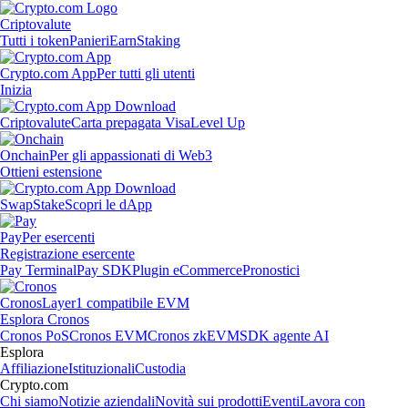
Criptovalute
Tutti i token
Panieri
Earn
Staking
Crypto.com App
Per tutti gli utenti
Inizia
Criptovalute
Carta prepagata Visa
Level Up
Onchain
Per gli appassionati di Web3
Ottieni estensione
Swap
Stake
Scopri le dApp
Pay
Per esercenti
Registrazione esercente
Pay Terminal
Pay SDK
Plugin eCommerce
Pronostici
Cronos
Layer1 compatibile EVM
Esplora Cronos
Cronos PoS
Cronos EVM
Cronos zkEVM
SDK agente AI
Esplora
Affiliazione
Istituzionali
Custodia
Crypto.com
Chi siamo
Notizie aziendali
Novità sui prodotti
Eventi
Lavora con