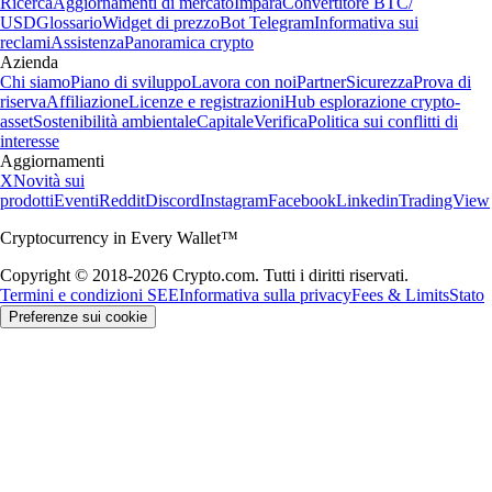
Ricerca
Aggiornamenti di mercato
Impara
Convertitore BTC/
USD
Glossario
Widget di prezzo
Bot Telegram
Informativa sui
reclami
Assistenza
Panoramica crypto
Azienda
Chi siamo
Piano di sviluppo
Lavora con noi
Partner
Sicurezza
Prova di
riserva
Affiliazione
Licenze e registrazioni
Hub esplorazione crypto-
asset
Sostenibilità ambientale
Capitale
Verifica
Politica sui conflitti di
interesse
Aggiornamenti
X
Novità sui
prodotti
Eventi
Reddit
Discord
Instagram
Facebook
Linkedin
TradingView
Cryptocurrency in Every Wallet™
Copyright © 2018-2026 Crypto.com. Tutti i diritti riservati.
Termini e condizioni SEE
Informativa sulla privacy
Fees & Limits
Stato
Preferenze sui cookie