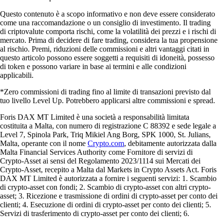
Questo contenuto è a scopo informativo e non deve essere considerato
come una raccomandazione o un consiglio di investimento. Il trading
di criptovalute comporta rischi, come la volatilità dei prezzi e i rischi di
mercato. Prima di decidere di fare trading, considera la tua propensione
al rischio. Premi, riduzioni delle commissioni e altri vantaggi citati in
questo articolo possono essere soggetti a requisiti di idoneità, possesso
di token e possono variare in base ai termini e alle condizioni
applicabili.
*Zero commissioni di trading fino al limite di transazioni previsto dal
tuo livello Level Up. Potrebbero applicarsi altre commissioni e spread.
Foris DAX MT Limited è una società a responsabilità limitata
costituita a Malta, con numero di registrazione C 88392 e sede legale a
Level 7, Spinola Park, Triq Mikiel Ang Borg, SPK 1000, St. Julians,
Malta, operante con il nome
Crypto.com
, debitamente autorizzata dalla
Malta Financial Services Authority come Fornitore di servizi di
Crypto-Asset ai sensi del Regolamento 2023/1114 sui Mercati dei
Crypto-Asset, recepito a Malta dal Markets in Crypto Assets Act. Foris
DAX MT Limited è autorizzata a fornire i seguenti servizi: 1. Scambio
di crypto-asset con fondi; 2. Scambio di crypto-asset con altri crypto-
asset; 3. Ricezione e trasmissione di ordini di crypto-asset per conto dei
clienti; 4. Esecuzione di ordini di crypto-asset per conto dei clienti; 5.
Servizi di trasferimento di crypto-asset per conto dei clienti; 6.