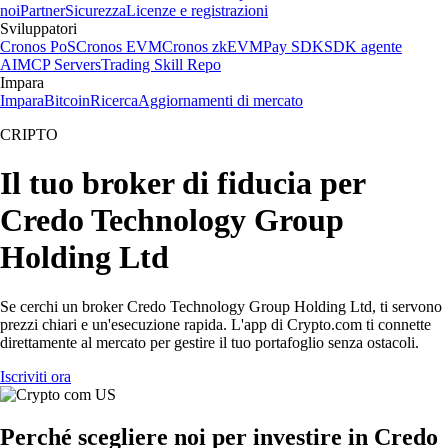
noi
Partner
Sicurezza
Licenze e registrazioni
Sviluppatori
Cronos PoS
Cronos EVM
Cronos zkEVM
Pay SDK
SDK agente
AI
MCP Servers
Trading Skill Repo
Impara
Impara
Bitcoin
Ricerca
Aggiornamenti di mercato
CRIPTO
Il tuo broker di fiducia per
Credo Technology Group
Holding Ltd
Se cerchi un broker Credo Technology Group Holding Ltd, ti servono
prezzi chiari e un'esecuzione rapida. L'app di Crypto.com ti connette
direttamente al mercato per gestire il tuo portafoglio senza ostacoli.
Iscriviti ora
Perché scegliere noi per investire in Credo