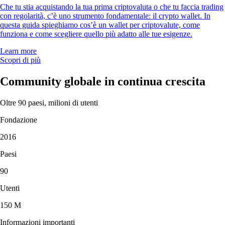
Che tu stia acquistando la tua prima criptovaluta o che tu faccia trading
con regolarità, c’è uno strumento fondamentale: il crypto wallet. In
questa guida spieghiamo cos’è un wallet per criptovalute, come
funziona e come scegliere quello più adatto alle tue esigenze.
Learn more
Scopri di più
Community globale in continua crescita
Oltre 90 paesi, milioni di utenti
Fondazione
2016
Paesi
90
Utenti
150 M
Informazioni importanti