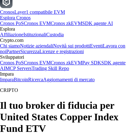
Cronos
Layer1 compatibile EVM
Esplora Cronos
Cronos PoS
Cronos EVM
Cronos zkEVM
SDK agente AI
Esplora
Affiliazione
Istituzionali
Custodia
Crypto.com
Chi siamo
Notizie aziendali
Novità sui prodotti
Eventi
Lavora con
noi
Partner
Sicurezza
Licenze e registrazioni
Sviluppatori
Cronos PoS
Cronos EVM
Cronos zkEVM
Pay SDK
SDK agente
AI
MCP Servers
Trading Skill Repo
Impara
Impara
Bitcoin
Ricerca
Aggiornamenti di mercato
CRIPTO
Il tuo broker di fiducia per
United States Copper Index
Fund ETV