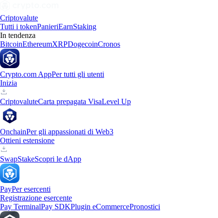
Criptovalute
Tutti i token
Panieri
Earn
Staking
In tendenza
Bitcoin
Ethereum
XRP
Dogecoin
Cronos
Crypto.com App
Per tutti gli utenti
Inizia
Criptovalute
Carta prepagata Visa
Level Up
Onchain
Per gli appassionati di Web3
Ottieni estensione
Swap
Stake
Scopri le dApp
Pay
Per esercenti
Registrazione esercente
Pay Terminal
Pay SDK
Plugin eCommerce
Pronostici