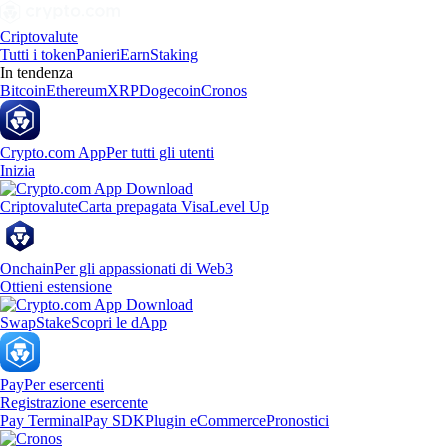
Criptovalute
Tutti i token
Panieri
Earn
Staking
In tendenza
Bitcoin
Ethereum
XRP
Dogecoin
Cronos
Crypto.com App
Per tutti gli utenti
Inizia
Criptovalute
Carta prepagata Visa
Level Up
Onchain
Per gli appassionati di Web3
Ottieni estensione
Swap
Stake
Scopri le dApp
Pay
Per esercenti
Registrazione esercente
Pay Terminal
Pay SDK
Plugin eCommerce
Pronostici