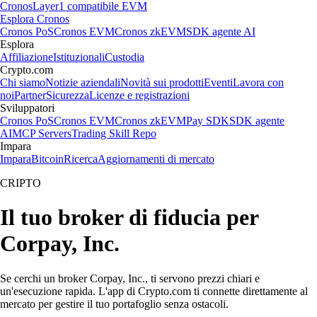
Cronos
Layer1 compatibile EVM
Esplora Cronos
Cronos PoS
Cronos EVM
Cronos zkEVM
SDK agente AI
Esplora
Affiliazione
Istituzionali
Custodia
Crypto.com
Chi siamo
Notizie aziendali
Novità sui prodotti
Eventi
Lavora con
noi
Partner
Sicurezza
Licenze e registrazioni
Sviluppatori
Cronos PoS
Cronos EVM
Cronos zkEVM
Pay SDK
SDK agente
AI
MCP Servers
Trading Skill Repo
Impara
Impara
Bitcoin
Ricerca
Aggiornamenti di mercato
CRIPTO
Il tuo broker di fiducia per
Corpay, Inc.
Se cerchi un broker Corpay, Inc., ti servono prezzi chiari e
un'esecuzione rapida. L'app di Crypto.com ti connette direttamente al
mercato per gestire il tuo portafoglio senza ostacoli.