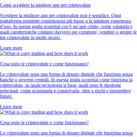
Come scegliere la migliore app per criptovalute
Scegliere la migliore app per criptovalute non è semplice. Ogni
piattaforma promette commissioni più basse o la migliore esperienza
d’uso. In questa guida scoprirai cos’è un’app cripto, come valutarla e
quali caratteristiche contano davvero per comprare, vendere o gestire le
tue criptovalute in modo sicuro.
Learn more
Cosa sono le criptovalute e come funzionano?
Le criptovalute sono una forma di denaro digitale che funziona senza
banche o governi centrali. In questa guida scoprirai come funziona la
criptovaluta, su quale tecnologia si basa, quali sono le tipologie
principali, come acquistarla e conservarla, oltre a rischi e prospettive
future.
Learn more
Cosa sono le criptovalute e come funzionano?
Le criptovalute sono una forma di denaro digitale che funziona senza