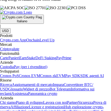
Italiano
|
USD
Prodotti
Crypto.com App
Onchain
Level Up
Mercati
Criptovalute
Funzionalità
Carte
Panieri
Earn
Stake
DeFi Staking
Pay
Prime
Aziende
Custodia
Pay (per i rivenditori)
Sviluppatori
Cronos PoS
Cronos EVM
Cronos zkEVM
Pay SDK
SDK agenti AI
Risorse
Ricerca
Aggiornamenti di mercato
Impara
Convertitore BTC/
USD
Glossario
Widget di prezzo
Bot Telegram
Informativa sui
reclami
Assistenza
Panoramica crypto
Azienda
Chi siamo
Piano di sviluppo
Lavora con noi
Partner
Sicurezza
Prova di
riserva
Affiliazione
Licenze e registrazioni
Hub esplorazione crypto-