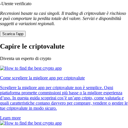
-
Utente verificato
Recensioni basate su casi singoli. Il trading di criptovalute è rischioso
e può comportare la perdita totale del valore. Servizi e disponibilità
soggetti a variazioni regionali.
Scarica l'app
Capire le criptovalute
Diventa un esperto di crypto
Come scegliere la migliore app per criptovalute
Scegliere la migliore app per criptovalute non è semplice. Ogni
piattaforma promette commissioni più basse o la migliore esperienza
d’uso. In questa guida scoprirai cos’è un’app cripto, come valutarla e
quali caratteristiche contano davvero per comprare, vendere o gestire le
tue criptovalute in modo sicuro.
Learn more