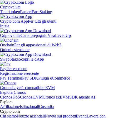
Criptovalute
Tutti i token
Panieri
Earn
Staking
Crypto.com App
Per tutti gli utenti
Inizia
Criptovalute
Carta prepagata Visa
Level Up
Onchain
Per gli appassionati di Web3
Ottieni estensione
Swap
Stake
Scopri le dApp
Pay
Per esercenti
Registrazione esercente
Pay Terminal
Pay SDK
Plugin eCommerce
Cronos
Layer1 compatibile EVM
Esplora Cronos
Cronos PoS
Cronos EVM
Cronos zkEVM
SDK agente AI
Esplora
Affiliazione
Istituzionali
Custodia
Crypto.com
Chi siamo
Notizie aziendali
Novità sui prodotti
Eventi
Lavora con