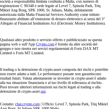
società a responsabilità limitata costituita a Malta, con numero di
registrazione C 90348 e sede legale al Level 7, Spinola Park, Triq
Mikiel Ang Borg, SPK 1000, St. Julians, Malta, debitamente
autorizzata dalla Malta Financial Services Authority come istituto
finanziario abilitato all’emissione di denaro elettronico ai sensi del 3°
Allegato al Financial Institutions Act (Electronic Money Institutions).
Qualsiasi altro prodotto o servizio offerto e pubblicizzato su questa
pagina web o sull’App
Crypto.com
è fornito da altre società del
gruppo e non rientra nei servizi regolamentati di Foris DAX MT
Limited o Foris MT Limited.
Il trading o la detenzione di crypto-asset comporta dei rischi e potrebbe
non essere adatto a tutti. Le performance passate non garantiscono
risultati futuri. Valuta attentamente se investire in crypto-asset è adatto
alla tua situazione finanziaria e al tuo livello di tolleranza al rischio.
Puoi trovare ulteriori informazioni sui rischi legati al trading o alla
detenzione di crypto-asset
qui
.
Contatto:
chat.crypto.com
| Ufficio: Level 7, Spinola Park, Triq Mikiel
Ang Borg, St Julians SPK 1000 Malta.