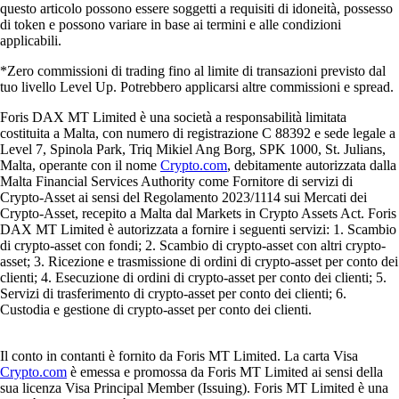
questo articolo possono essere soggetti a requisiti di idoneità, possesso
di token e possono variare in base ai termini e alle condizioni
applicabili.
*Zero commissioni di trading fino al limite di transazioni previsto dal
tuo livello Level Up. Potrebbero applicarsi altre commissioni e spread.
Foris DAX MT Limited è una società a responsabilità limitata
costituita a Malta, con numero di registrazione C 88392 e sede legale a
Level 7, Spinola Park, Triq Mikiel Ang Borg, SPK 1000, St. Julians,
Malta, operante con il nome
Crypto.com
, debitamente autorizzata dalla
Malta Financial Services Authority come Fornitore di servizi di
Crypto-Asset ai sensi del Regolamento 2023/1114 sui Mercati dei
Crypto-Asset, recepito a Malta dal Markets in Crypto Assets Act. Foris
DAX MT Limited è autorizzata a fornire i seguenti servizi: 1. Scambio
di crypto-asset con fondi; 2. Scambio di crypto-asset con altri crypto-
asset; 3. Ricezione e trasmissione di ordini di crypto-asset per conto dei
clienti; 4. Esecuzione di ordini di crypto-asset per conto dei clienti; 5.
Servizi di trasferimento di crypto-asset per conto dei clienti; 6.
Custodia e gestione di crypto-asset per conto dei clienti.
Il conto in contanti è fornito da Foris MT Limited. La carta Visa
Crypto.com
è emessa e promossa da Foris MT Limited ai sensi della
sua licenza Visa Principal Member (Issuing). Foris MT Limited è una