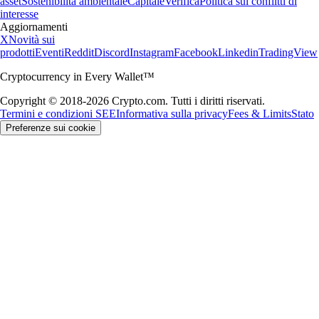
asset
Sostenibilità ambientale
Capitale
Verifica
Politica sui conflitti di
interesse
Aggiornamenti
X
Novità sui
prodotti
Eventi
Reddit
Discord
Instagram
Facebook
Linkedin
TradingView
Cryptocurrency in Every Wallet™
Copyright © 2018-2026 Crypto.com. Tutti i diritti riservati.
Termini e condizioni SEE
Informativa sulla privacy
Fees & Limits
Stato
Preferenze sui cookie