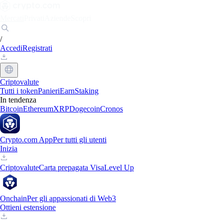
Mercati
Privati
Aziende
Scopri
/
Accedi
Registrati
Criptovalute
Tutti i token
Panieri
Earn
Staking
In tendenza
Bitcoin
Ethereum
XRP
Dogecoin
Cronos
Crypto.com App
Per tutti gli utenti
Inizia
Criptovalute
Carta prepagata Visa
Level Up
Onchain
Per gli appassionati di Web3
Ottieni estensione