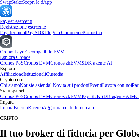
Swap
Stake
Scopri le dApp
Pay
Per esercenti
Registrazione esercente
Pay Terminal
Pay SDK
Plugin eCommerce
Pronostici
Cronos
Layer1 compatibile EVM
Esplora Cronos
Cronos PoS
Cronos EVM
Cronos zkEVM
SDK agente AI
Esplora
Affiliazione
Istituzionali
Custodia
Crypto.com
Chi siamo
Notizie aziendali
Novità sui prodotti
Eventi
Lavora con noi
Par
Sviluppatori
Cronos PoS
Cronos EVM
Cronos zkEVM
Pay SDK
SDK agente AI
MCP
Impara
Impara
Bitcoin
Ricerca
Aggiornamenti di mercato
CRIPTO
Il tuo broker di fiducia per Gl