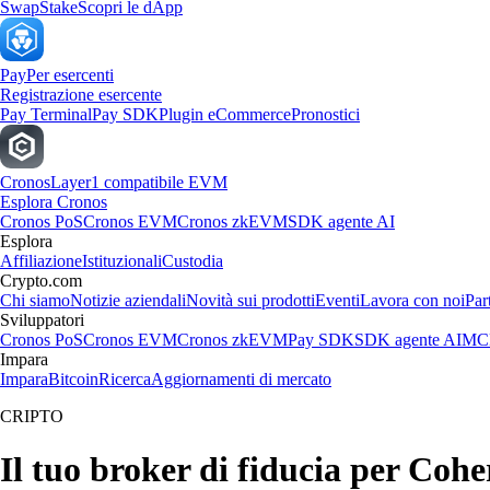
Swap
Stake
Scopri le dApp
Pay
Per esercenti
Registrazione esercente
Pay Terminal
Pay SDK
Plugin eCommerce
Pronostici
Cronos
Layer1 compatibile EVM
Esplora Cronos
Cronos PoS
Cronos EVM
Cronos zkEVM
SDK agente AI
Esplora
Affiliazione
Istituzionali
Custodia
Crypto.com
Chi siamo
Notizie aziendali
Novità sui prodotti
Eventi
Lavora con noi
Par
Sviluppatori
Cronos PoS
Cronos EVM
Cronos zkEVM
Pay SDK
SDK agente AI
MCP
Impara
Impara
Bitcoin
Ricerca
Aggiornamenti di mercato
CRIPTO
Il tuo broker di fiducia per Coh