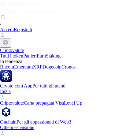
Mercati
Privati
Aziende
Scopri
/
Accedi
Registrati
Criptovalute
Tutti i token
Panieri
Earn
Staking
In tendenza
Bitcoin
Ethereum
XRP
Dogecoin
Cronos
Crypto.com App
Per tutti gli utenti
Inizia
Criptovalute
Carta prepagata Visa
Level Up
Onchain
Per gli appassionati di Web3
Ottieni estensione