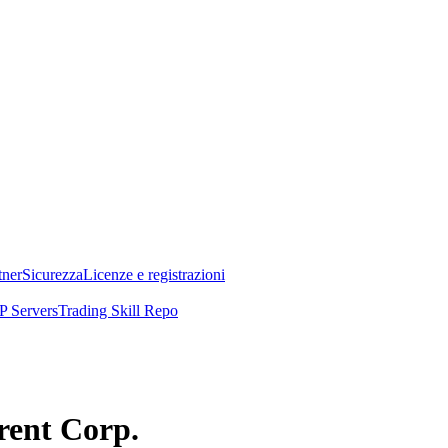
tner
Sicurezza
Licenze e registrazioni
 Servers
Trading Skill Repo
erent Corp.