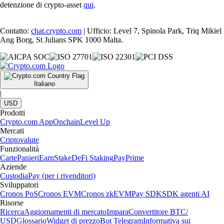
detenzione di crypto-asset
qui
.
Contatto:
chat.crypto.com
| Ufficio: Level 7, Spinola Park, Triq Mikiel
Ang Borg, St Julians SPK 1000 Malta.
Italiano
|
USD
Prodotti
Crypto.com App
Onchain
Level Up
Mercati
Criptovalute
Funzionalità
Carte
Panieri
Earn
Stake
DeFi Staking
Pay
Prime
Aziende
Custodia
Pay (per i rivenditori)
Sviluppatori
Cronos PoS
Cronos EVM
Cronos zkEVM
Pay SDK
SDK agenti AI
Risorse
Ricerca
Aggiornamenti di mercato
Impara
Convertitore BTC/
USD
Glossario
Widget di prezzo
Bot Telegram
Informativa sui