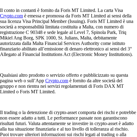
Il conto in contanti è fornito da Foris MT Limited. La carta Visa
Crypto.com
è emessa e promossa da Foris MT Limited ai sensi della
sua licenza Visa Principal Member (Issuing). Foris MT Limited è una
società a responsabilità limitata costituita a Malta, con numero di
registrazione C 90348 e sede legale al Level 7, Spinola Park, Triq
Mikiel Ang Borg, SPK 1000, St. Julians, Malta, debitamente
autorizzata dalla Malta Financial Services Authority come istituto
finanziario abilitato all’emissione di denaro elettronico ai sensi del 3°
Allegato al Financial Institutions Act (Electronic Money Institutions).
Qualsiasi altro prodotto o servizio offerto e pubblicizzato su questa
pagina web o sull’App
Crypto.com
è fornito da altre società del
gruppo e non rientra nei servizi regolamentati di Foris DAX MT
Limited o Foris MT Limited.
Il trading o la detenzione di crypto-asset comporta dei rischi e potrebbe
non essere adatto a tutti. Le performance passate non garantiscono
risultati futuri. Valuta attentamente se investire in crypto-asset è adatto
alla tua situazione finanziaria e al tuo livello di tolleranza al rischio.
Puoi trovare ulteriori informazioni sui rischi legati al trading o alla