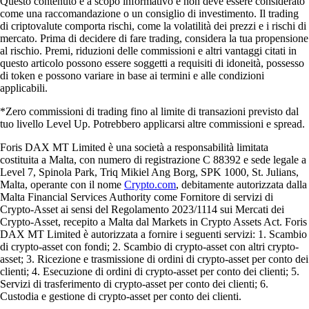
Questo contenuto è a scopo informativo e non deve essere considerato
come una raccomandazione o un consiglio di investimento. Il trading
di criptovalute comporta rischi, come la volatilità dei prezzi e i rischi di
mercato. Prima di decidere di fare trading, considera la tua propensione
al rischio. Premi, riduzioni delle commissioni e altri vantaggi citati in
questo articolo possono essere soggetti a requisiti di idoneità, possesso
di token e possono variare in base ai termini e alle condizioni
applicabili.
*Zero commissioni di trading fino al limite di transazioni previsto dal
tuo livello Level Up. Potrebbero applicarsi altre commissioni e spread.
Foris DAX MT Limited è una società a responsabilità limitata
costituita a Malta, con numero di registrazione C 88392 e sede legale a
Level 7, Spinola Park, Triq Mikiel Ang Borg, SPK 1000, St. Julians,
Malta, operante con il nome
Crypto.com
, debitamente autorizzata dalla
Malta Financial Services Authority come Fornitore di servizi di
Crypto-Asset ai sensi del Regolamento 2023/1114 sui Mercati dei
Crypto-Asset, recepito a Malta dal Markets in Crypto Assets Act. Foris
DAX MT Limited è autorizzata a fornire i seguenti servizi: 1. Scambio
di crypto-asset con fondi; 2. Scambio di crypto-asset con altri crypto-
asset; 3. Ricezione e trasmissione di ordini di crypto-asset per conto dei
clienti; 4. Esecuzione di ordini di crypto-asset per conto dei clienti; 5.
Servizi di trasferimento di crypto-asset per conto dei clienti; 6.
Custodia e gestione di crypto-asset per conto dei clienti.