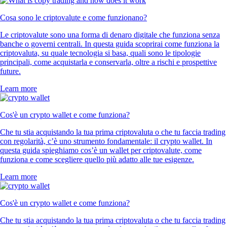
Cosa sono le criptovalute e come funzionano?
Le criptovalute sono una forma di denaro digitale che funziona senza
banche o governi centrali. In questa guida scoprirai come funziona la
criptovaluta, su quale tecnologia si basa, quali sono le tipologie
principali, come acquistarla e conservarla, oltre a rischi e prospettive
future.
Learn more
Cos'è un crypto wallet e come funziona?
Che tu stia acquistando la tua prima criptovaluta o che tu faccia trading
con regolarità, c’è uno strumento fondamentale: il crypto wallet. In
questa guida spieghiamo cos’è un wallet per criptovalute, come
funziona e come scegliere quello più adatto alle tue esigenze.
Learn more
Cos'è un crypto wallet e come funziona?
Che tu stia acquistando la tua prima criptovaluta o che tu faccia trading