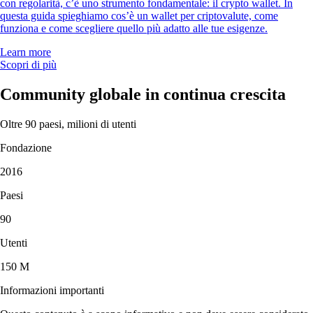
con regolarità, c’è uno strumento fondamentale: il crypto wallet. In
questa guida spieghiamo cos’è un wallet per criptovalute, come
funziona e come scegliere quello più adatto alle tue esigenze.
Learn more
Scopri di più
Community globale in continua crescita
Oltre 90 paesi, milioni di utenti
Fondazione
2016
Paesi
90
Utenti
150 M
Informazioni importanti