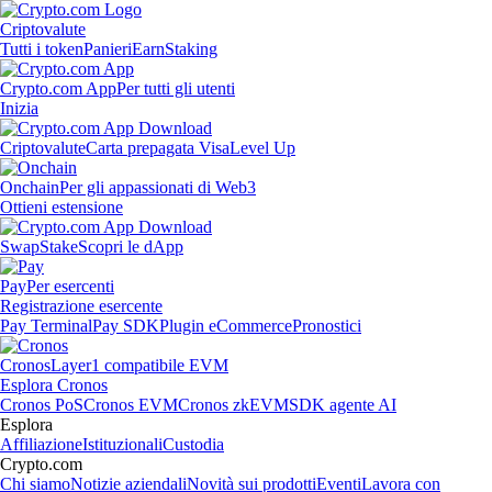
Criptovalute
Tutti i token
Panieri
Earn
Staking
Crypto.com App
Per tutti gli utenti
Inizia
Criptovalute
Carta prepagata Visa
Level Up
Onchain
Per gli appassionati di Web3
Ottieni estensione
Swap
Stake
Scopri le dApp
Pay
Per esercenti
Registrazione esercente
Pay Terminal
Pay SDK
Plugin eCommerce
Pronostici
Cronos
Layer1 compatibile EVM
Esplora Cronos
Cronos PoS
Cronos EVM
Cronos zkEVM
SDK agente AI
Esplora
Affiliazione
Istituzionali
Custodia
Crypto.com
Chi siamo
Notizie aziendali
Novità sui prodotti
Eventi
Lavora con