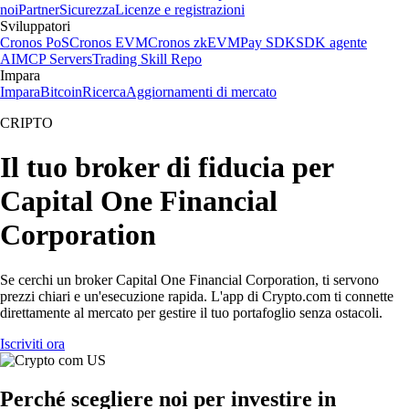
noi
Partner
Sicurezza
Licenze e registrazioni
Sviluppatori
Cronos PoS
Cronos EVM
Cronos zkEVM
Pay SDK
SDK agente
AI
MCP Servers
Trading Skill Repo
Impara
Impara
Bitcoin
Ricerca
Aggiornamenti di mercato
CRIPTO
Il tuo broker di fiducia per
Capital One Financial
Corporation
Se cerchi un broker Capital One Financial Corporation, ti servono
prezzi chiari e un'esecuzione rapida. L'app di Crypto.com ti connette
direttamente al mercato per gestire il tuo portafoglio senza ostacoli.
Iscriviti ora
Perché scegliere noi per investire in