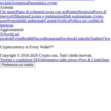
reclami
Assistenza
Panoramica crypto
Azienda
Chi siamo
Piano di sviluppo
Lavora con noi
Partner
Sicurezza
Prova di
riserva
Affiliazione
Licenze e registrazioni
Hub esplorazione crypto-
asset
Sostenibilità ambientale
Capitale
Verifica
Politica sui conflitti di
interesse
Aggiornamenti
X
Novità sui
prodotti
Eventi
Reddit
Discord
Instagram
Facebook
Linkedin
TradingView
Cryptocurrency in Every Wallet™
Copyright © 2018-2026 Crypto.com. Tutti i diritti riservati.
Termini e condizioni SEE
Informativa sulla privacy
Fees & Limits
Stato
Preferenze sui cookie