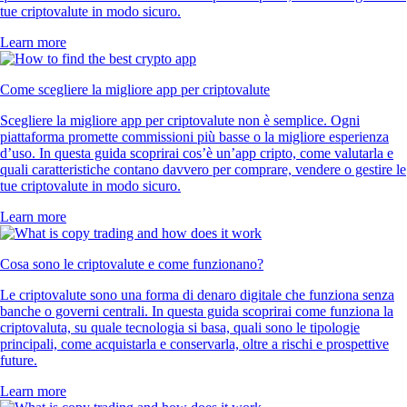
tue criptovalute in modo sicuro.
Learn more
Come scegliere la migliore app per criptovalute
Scegliere la migliore app per criptovalute non è semplice. Ogni
piattaforma promette commissioni più basse o la migliore esperienza
d’uso. In questa guida scoprirai cos’è un’app cripto, come valutarla e
quali caratteristiche contano davvero per comprare, vendere o gestire le
tue criptovalute in modo sicuro.
Learn more
Cosa sono le criptovalute e come funzionano?
Le criptovalute sono una forma di denaro digitale che funziona senza
banche o governi centrali. In questa guida scoprirai come funziona la
criptovaluta, su quale tecnologia si basa, quali sono le tipologie
principali, come acquistarla e conservarla, oltre a rischi e prospettive
future.
Learn more