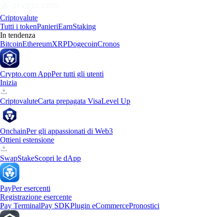
Criptovalute
Tutti i token
Panieri
Earn
Staking
In tendenza
Bitcoin
Ethereum
XRP
Dogecoin
Cronos
Crypto.com App
Per tutti gli utenti
Inizia
Criptovalute
Carta prepagata Visa
Level Up
Onchain
Per gli appassionati di Web3
Ottieni estensione
Swap
Stake
Scopri le dApp
Pay
Per esercenti
Registrazione esercente
Pay Terminal
Pay SDK
Plugin eCommerce
Pronostici