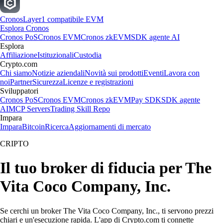
Cronos
Layer1 compatibile EVM
Esplora Cronos
Cronos PoS
Cronos EVM
Cronos zkEVM
SDK agente AI
Esplora
Affiliazione
Istituzionali
Custodia
Crypto.com
Chi siamo
Notizie aziendali
Novità sui prodotti
Eventi
Lavora con
noi
Partner
Sicurezza
Licenze e registrazioni
Sviluppatori
Cronos PoS
Cronos EVM
Cronos zkEVM
Pay SDK
SDK agente
AI
MCP Servers
Trading Skill Repo
Impara
Impara
Bitcoin
Ricerca
Aggiornamenti di mercato
CRIPTO
Il tuo broker di fiducia per The
Vita Coco Company, Inc.
Se cerchi un broker The Vita Coco Company, Inc., ti servono prezzi
chiari e un'esecuzione rapida. L'app di Crypto.com ti connette