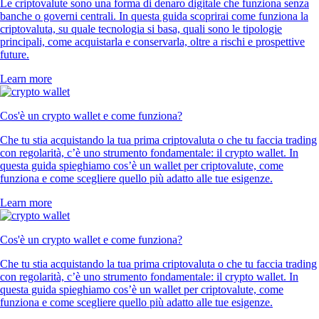
Le criptovalute sono una forma di denaro digitale che funziona senza
banche o governi centrali. In questa guida scoprirai come funziona la
criptovaluta, su quale tecnologia si basa, quali sono le tipologie
principali, come acquistarla e conservarla, oltre a rischi e prospettive
future.
Learn more
Cos'è un crypto wallet e come funziona?
Che tu stia acquistando la tua prima criptovaluta o che tu faccia trading
con regolarità, c’è uno strumento fondamentale: il crypto wallet. In
questa guida spieghiamo cos’è un wallet per criptovalute, come
funziona e come scegliere quello più adatto alle tue esigenze.
Learn more
Cos'è un crypto wallet e come funziona?
Che tu stia acquistando la tua prima criptovaluta o che tu faccia trading
con regolarità, c’è uno strumento fondamentale: il crypto wallet. In
questa guida spieghiamo cos’è un wallet per criptovalute, come
funziona e come scegliere quello più adatto alle tue esigenze.