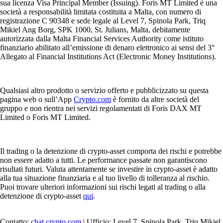
sua licenza Visa Principal Member (Issuing). Foris MT Limited è una
società a responsabilità limitata costituita a Malta, con numero di
registrazione C 90348 e sede legale al Level 7, Spinola Park, Triq
Mikiel Ang Borg, SPK 1000, St. Julians, Malta, debitamente
autorizzata dalla Malta Financial Services Authority come istituto
finanziario abilitato all’emissione di denaro elettronico ai sensi del 3°
Allegato al Financial Institutions Act (Electronic Money Institutions).
Qualsiasi altro prodotto o servizio offerto e pubblicizzato su questa
pagina web o sull’App
Crypto.com
è fornito da altre società del
gruppo e non rientra nei servizi regolamentati di Foris DAX MT
Limited o Foris MT Limited.
Il trading o la detenzione di crypto-asset comporta dei rischi e potrebbe
non essere adatto a tutti. Le performance passate non garantiscono
risultati futuri. Valuta attentamente se investire in crypto-asset è adatto
alla tua situazione finanziaria e al tuo livello di tolleranza al rischio.
Puoi trovare ulteriori informazioni sui rischi legati al trading o alla
detenzione di crypto-asset
qui
.
Contatto:
chat.crypto.com
| Ufficio: Level 7, Spinola Park, Triq Mikiel