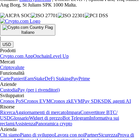
Ang Borg, St Julians SPK 1000 Malta.
Italiano
|
USD
Prodotti
Crypto.com App
Onchain
Level Up
Mercati
Criptovalute
Funzionalità
Carte
Panieri
Earn
Stake
DeFi Staking
Pay
Prime
Aziende
Custodia
Pay (per i rivenditori)
Sviluppatori
Cronos PoS
Cronos EVM
Cronos zkEVM
Pay SDK
SDK agenti AI
Risorse
Ricerca
Aggiornamenti di mercato
Impara
Convertitore BTC/
USD
Glossario
Widget di prezzo
Bot Telegram
Informativa sui
reclami
Assistenza
Panoramica crypto
Azienda
Chi siamo
Piano di sviluppo
Lavora con noi
Partner
Sicurezza
Prova di