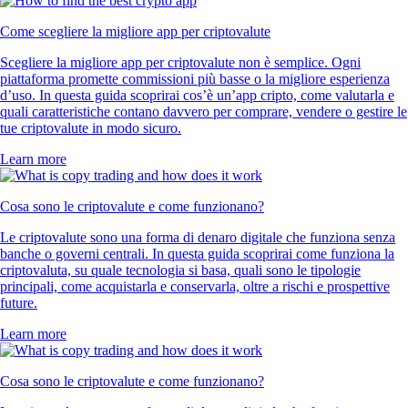
Come scegliere la migliore app per criptovalute
Scegliere la migliore app per criptovalute non è semplice. Ogni
piattaforma promette commissioni più basse o la migliore esperienza
d’uso. In questa guida scoprirai cos’è un’app cripto, come valutarla e
quali caratteristiche contano davvero per comprare, vendere o gestire le
tue criptovalute in modo sicuro.
Learn more
Cosa sono le criptovalute e come funzionano?
Le criptovalute sono una forma di denaro digitale che funziona senza
banche o governi centrali. In questa guida scoprirai come funziona la
criptovaluta, su quale tecnologia si basa, quali sono le tipologie
principali, come acquistarla e conservarla, oltre a rischi e prospettive
future.
Learn more
Cosa sono le criptovalute e come funzionano?