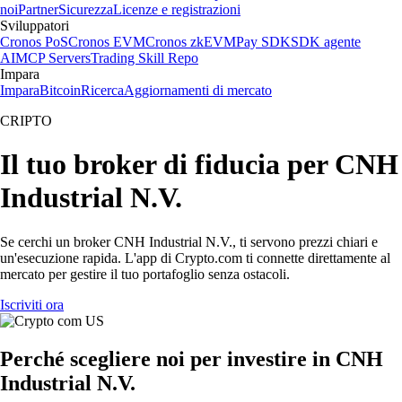
noi
Partner
Sicurezza
Licenze e registrazioni
Sviluppatori
Cronos PoS
Cronos EVM
Cronos zkEVM
Pay SDK
SDK agente
AI
MCP Servers
Trading Skill Repo
Impara
Impara
Bitcoin
Ricerca
Aggiornamenti di mercato
CRIPTO
Il tuo broker di fiducia per CNH
Industrial N.V.
Se cerchi un broker CNH Industrial N.V., ti servono prezzi chiari e
un'esecuzione rapida. L'app di Crypto.com ti connette direttamente al
mercato per gestire il tuo portafoglio senza ostacoli.
Iscriviti ora
Perché scegliere noi per investire in CNH
Industrial N.V.