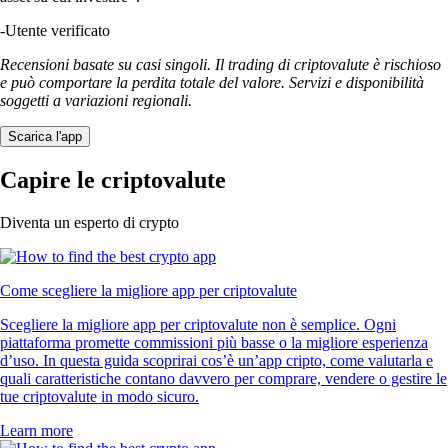
-
Utente verificato
Recensioni basate su casi singoli. Il trading di criptovalute è rischioso
e può comportare la perdita totale del valore. Servizi e disponibilità
soggetti a variazioni regionali.
Scarica l'app
Capire le criptovalute
Diventa un esperto di crypto
Come scegliere la migliore app per criptovalute
Scegliere la migliore app per criptovalute non è semplice. Ogni
piattaforma promette commissioni più basse o la migliore esperienza
d’uso. In questa guida scoprirai cos’è un’app cripto, come valutarla e
quali caratteristiche contano davvero per comprare, vendere o gestire le
tue criptovalute in modo sicuro.
Learn more