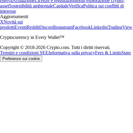
riserva
Affiliazione
Licenze e registrazioni
Hub esplorazione crypto-
asset
Sostenibilità ambientale
Capitale
Verifica
Politica sui conflitti di
interesse
Aggiornamenti
X
Novità sui
prodotti
Eventi
Reddit
Discord
Instagram
Facebook
Linkedin
TradingView
Cryptocurrency in Every Wallet™
Copyright © 2018-2026 Crypto.com. Tutti i diritti riservati.
Termini e condizioni SEE
Informativa sulla privacy
Fees & Limits
Stato
Preferenze sui cookie