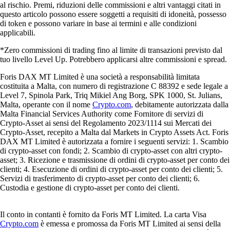
al rischio. Premi, riduzioni delle commissioni e altri vantaggi citati in
questo articolo possono essere soggetti a requisiti di idoneità, possesso
di token e possono variare in base ai termini e alle condizioni
applicabili.
*Zero commissioni di trading fino al limite di transazioni previsto dal
tuo livello Level Up. Potrebbero applicarsi altre commissioni e spread.
Foris DAX MT Limited è una società a responsabilità limitata
costituita a Malta, con numero di registrazione C 88392 e sede legale a
Level 7, Spinola Park, Triq Mikiel Ang Borg, SPK 1000, St. Julians,
Malta, operante con il nome
Crypto.com
, debitamente autorizzata dalla
Malta Financial Services Authority come Fornitore di servizi di
Crypto-Asset ai sensi del Regolamento 2023/1114 sui Mercati dei
Crypto-Asset, recepito a Malta dal Markets in Crypto Assets Act. Foris
DAX MT Limited è autorizzata a fornire i seguenti servizi: 1. Scambio
di crypto-asset con fondi; 2. Scambio di crypto-asset con altri crypto-
asset; 3. Ricezione e trasmissione di ordini di crypto-asset per conto dei
clienti; 4. Esecuzione di ordini di crypto-asset per conto dei clienti; 5.
Servizi di trasferimento di crypto-asset per conto dei clienti; 6.
Custodia e gestione di crypto-asset per conto dei clienti.
Il conto in contanti è fornito da Foris MT Limited. La carta Visa
Crypto.com
è emessa e promossa da Foris MT Limited ai sensi della