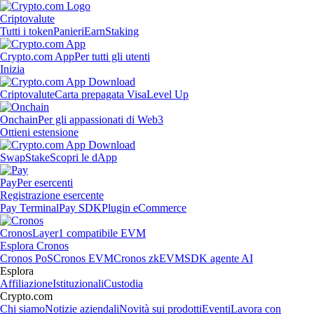
Criptovalute
Tutti i token
Panieri
Earn
Staking
Crypto.com App
Per tutti gli utenti
Inizia
Criptovalute
Carta prepagata Visa
Level Up
Onchain
Per gli appassionati di Web3
Ottieni estensione
Swap
Stake
Scopri le dApp
Pay
Per esercenti
Registrazione esercente
Pay Terminal
Pay SDK
Plugin eCommerce
Cronos
Layer1 compatibile EVM
Esplora Cronos
Cronos PoS
Cronos EVM
Cronos zkEVM
SDK agente AI
Esplora
Affiliazione
Istituzionali
Custodia
Crypto.com
Chi siamo
Notizie aziendali
Novità sui prodotti
Eventi
Lavora con