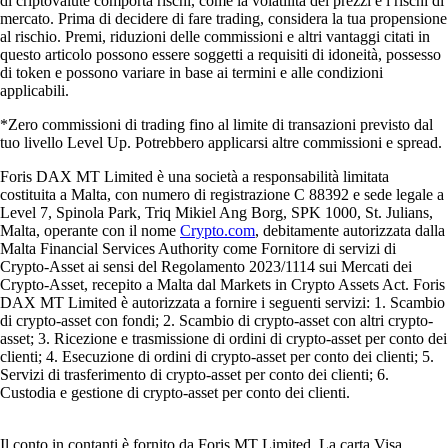
di criptovalute comporta rischi, come la volatilità dei prezzi e i rischi di
mercato. Prima di decidere di fare trading, considera la tua propensione
al rischio. Premi, riduzioni delle commissioni e altri vantaggi citati in
questo articolo possono essere soggetti a requisiti di idoneità, possesso
di token e possono variare in base ai termini e alle condizioni
applicabili.
*Zero commissioni di trading fino al limite di transazioni previsto dal
tuo livello Level Up. Potrebbero applicarsi altre commissioni e spread.
Foris DAX MT Limited è una società a responsabilità limitata
costituita a Malta, con numero di registrazione C 88392 e sede legale a
Level 7, Spinola Park, Triq Mikiel Ang Borg, SPK 1000, St. Julians,
Malta, operante con il nome
Crypto.com
, debitamente autorizzata dalla
Malta Financial Services Authority come Fornitore di servizi di
Crypto-Asset ai sensi del Regolamento 2023/1114 sui Mercati dei
Crypto-Asset, recepito a Malta dal Markets in Crypto Assets Act. Foris
DAX MT Limited è autorizzata a fornire i seguenti servizi: 1. Scambio
di crypto-asset con fondi; 2. Scambio di crypto-asset con altri crypto-
asset; 3. Ricezione e trasmissione di ordini di crypto-asset per conto dei
clienti; 4. Esecuzione di ordini di crypto-asset per conto dei clienti; 5.
Servizi di trasferimento di crypto-asset per conto dei clienti; 6.
Custodia e gestione di crypto-asset per conto dei clienti.
Il conto in contanti è fornito da Foris MT Limited. La carta Visa