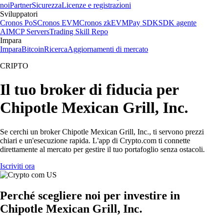
noi
Partner
Sicurezza
Licenze e registrazioni
Sviluppatori
Cronos PoS
Cronos EVM
Cronos zkEVM
Pay SDK
SDK agente
AI
MCP Servers
Trading Skill Repo
Impara
Impara
Bitcoin
Ricerca
Aggiornamenti di mercato
CRIPTO
Il tuo broker di fiducia per
Chipotle Mexican Grill, Inc.
Se cerchi un broker Chipotle Mexican Grill, Inc., ti servono prezzi
chiari e un'esecuzione rapida. L'app di Crypto.com ti connette
direttamente al mercato per gestire il tuo portafoglio senza ostacoli.
Iscriviti ora
Perché scegliere noi per investire in
Chipotle Mexican Grill, Inc.