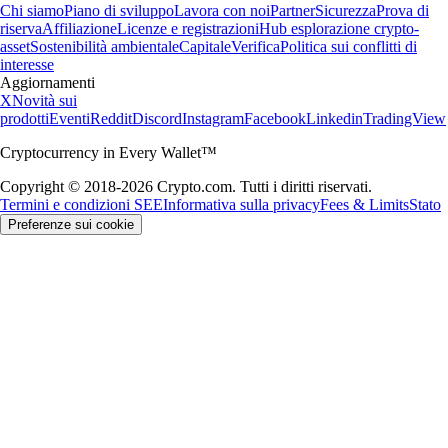
Chi siamo
Piano di sviluppo
Lavora con noi
Partner
Sicurezza
Prova di
riserva
Affiliazione
Licenze e registrazioni
Hub esplorazione crypto-
asset
Sostenibilità ambientale
Capitale
Verifica
Politica sui conflitti di
interesse
Aggiornamenti
X
Novità sui
prodotti
Eventi
Reddit
Discord
Instagram
Facebook
Linkedin
TradingView
Cryptocurrency in Every Wallet™
Copyright © 2018-2026 Crypto.com. Tutti i diritti riservati.
Termini e condizioni SEE
Informativa sulla privacy
Fees & Limits
Stato
Preferenze sui cookie