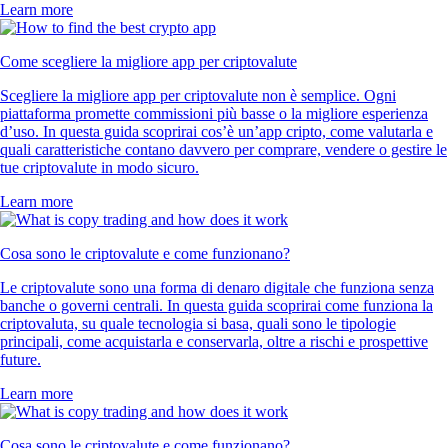
Learn more
Come scegliere la migliore app per criptovalute
Scegliere la migliore app per criptovalute non è semplice. Ogni
piattaforma promette commissioni più basse o la migliore esperienza
d’uso. In questa guida scoprirai cos’è un’app cripto, come valutarla e
quali caratteristiche contano davvero per comprare, vendere o gestire le
tue criptovalute in modo sicuro.
Learn more
Cosa sono le criptovalute e come funzionano?
Le criptovalute sono una forma di denaro digitale che funziona senza
banche o governi centrali. In questa guida scoprirai come funziona la
criptovaluta, su quale tecnologia si basa, quali sono le tipologie
principali, come acquistarla e conservarla, oltre a rischi e prospettive
future.
Learn more
Cosa sono le criptovalute e come funzionano?