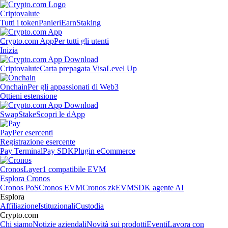
Criptovalute
Tutti i token
Panieri
Earn
Staking
Crypto.com App
Per tutti gli utenti
Inizia
Criptovalute
Carta prepagata Visa
Level Up
Onchain
Per gli appassionati di Web3
Ottieni estensione
Swap
Stake
Scopri le dApp
Pay
Per esercenti
Registrazione esercente
Pay Terminal
Pay SDK
Plugin eCommerce
Cronos
Layer1 compatibile EVM
Esplora Cronos
Cronos PoS
Cronos EVM
Cronos zkEVM
SDK agente AI
Esplora
Affiliazione
Istituzionali
Custodia
Crypto.com
Chi siamo
Notizie aziendali
Novità sui prodotti
Eventi
Lavora con