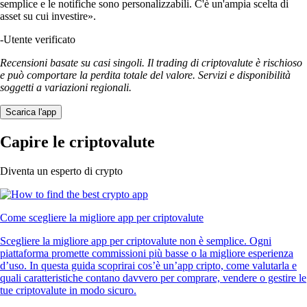
semplice e le notifiche sono personalizzabili. C'è un'ampia scelta di
asset su cui investire».
-
Utente verificato
Recensioni basate su casi singoli. Il trading di criptovalute è rischioso
e può comportare la perdita totale del valore. Servizi e disponibilità
soggetti a variazioni regionali.
Scarica l'app
Capire le criptovalute
Diventa un esperto di crypto
Come scegliere la migliore app per criptovalute
Scegliere la migliore app per criptovalute non è semplice. Ogni
piattaforma promette commissioni più basse o la migliore esperienza
d’uso. In questa guida scoprirai cos’è un’app cripto, come valutarla e
quali caratteristiche contano davvero per comprare, vendere o gestire le
tue criptovalute in modo sicuro.