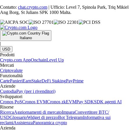
Contatto:
chat.crypto.com
| Ufficio: Level 7, Spinola Park, Triq Mikiel
Ang Borg, St Julians SPK 1000 Malta.
Italiano
|
USD
Prodotti
Crypto.com App
Onchain
Level Up
Mercati
Criptovalute
Funzionalità
Carte
Panieri
Earn
Stake
DeFi Staking
Pay
Prime
Aziende
Custodia
Pay (per i rivenditori)
Sviluppatori
Cronos PoS
Cronos EVM
Cronos zkEVM
Pay SDK
SDK agenti AI
Risorse
Ricerca
Aggiornamenti di mercato
Impara
Convertitore BTC/
USD
Glossario
Widget di prezzo
Bot Telegram
Informativa sui
reclami
Assistenza
Panoramica crypto
Azienda