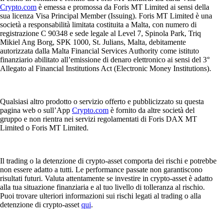
Crypto.com
è emessa e promossa da Foris MT Limited ai sensi della
sua licenza Visa Principal Member (Issuing). Foris MT Limited è una
società a responsabilità limitata costituita a Malta, con numero di
registrazione C 90348 e sede legale al Level 7, Spinola Park, Triq
Mikiel Ang Borg, SPK 1000, St. Julians, Malta, debitamente
autorizzata dalla Malta Financial Services Authority come istituto
finanziario abilitato all’emissione di denaro elettronico ai sensi del 3°
Allegato al Financial Institutions Act (Electronic Money Institutions).
Qualsiasi altro prodotto o servizio offerto e pubblicizzato su questa
pagina web o sull’App
Crypto.com
è fornito da altre società del
gruppo e non rientra nei servizi regolamentati di Foris DAX MT
Limited o Foris MT Limited.
Il trading o la detenzione di crypto-asset comporta dei rischi e potrebbe
non essere adatto a tutti. Le performance passate non garantiscono
risultati futuri. Valuta attentamente se investire in crypto-asset è adatto
alla tua situazione finanziaria e al tuo livello di tolleranza al rischio.
Puoi trovare ulteriori informazioni sui rischi legati al trading o alla
detenzione di crypto-asset
qui
.