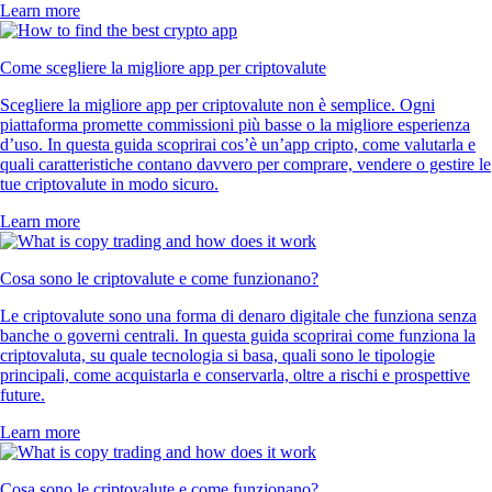
Learn more
Come scegliere la migliore app per criptovalute
Scegliere la migliore app per criptovalute non è semplice. Ogni
piattaforma promette commissioni più basse o la migliore esperienza
d’uso. In questa guida scoprirai cos’è un’app cripto, come valutarla e
quali caratteristiche contano davvero per comprare, vendere o gestire le
tue criptovalute in modo sicuro.
Learn more
Cosa sono le criptovalute e come funzionano?
Le criptovalute sono una forma di denaro digitale che funziona senza
banche o governi centrali. In questa guida scoprirai come funziona la
criptovaluta, su quale tecnologia si basa, quali sono le tipologie
principali, come acquistarla e conservarla, oltre a rischi e prospettive
future.
Learn more
Cosa sono le criptovalute e come funzionano?