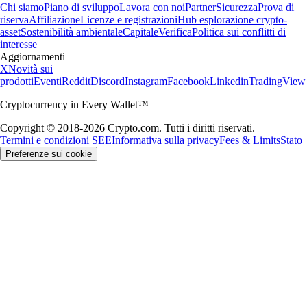
Chi siamo
Piano di sviluppo
Lavora con noi
Partner
Sicurezza
Prova di
riserva
Affiliazione
Licenze e registrazioni
Hub esplorazione crypto-
asset
Sostenibilità ambientale
Capitale
Verifica
Politica sui conflitti di
interesse
Aggiornamenti
X
Novità sui
prodotti
Eventi
Reddit
Discord
Instagram
Facebook
Linkedin
TradingView
Cryptocurrency in Every Wallet™
Copyright © 2018-2026 Crypto.com. Tutti i diritti riservati.
Termini e condizioni SEE
Informativa sulla privacy
Fees & Limits
Stato
Preferenze sui cookie