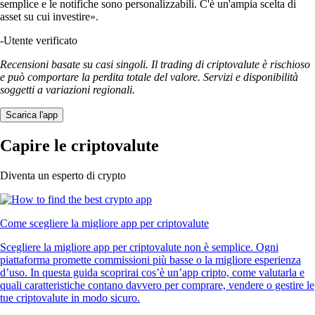
semplice e le notifiche sono personalizzabili. C'è un'ampia scelta di
asset su cui investire».
-
Utente verificato
Recensioni basate su casi singoli. Il trading di criptovalute è rischioso
e può comportare la perdita totale del valore. Servizi e disponibilità
soggetti a variazioni regionali.
Scarica l'app
Capire le criptovalute
Diventa un esperto di crypto
Come scegliere la migliore app per criptovalute
Scegliere la migliore app per criptovalute non è semplice. Ogni
piattaforma promette commissioni più basse o la migliore esperienza
d’uso. In questa guida scoprirai cos’è un’app cripto, come valutarla e
quali caratteristiche contano davvero per comprare, vendere o gestire le
tue criptovalute in modo sicuro.