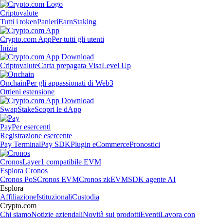
Criptovalute
Tutti i token
Panieri
Earn
Staking
Crypto.com App
Per tutti gli utenti
Inizia
Criptovalute
Carta prepagata Visa
Level Up
Onchain
Per gli appassionati di Web3
Ottieni estensione
Swap
Stake
Scopri le dApp
Pay
Per esercenti
Registrazione esercente
Pay Terminal
Pay SDK
Plugin eCommerce
Pronostici
Cronos
Layer1 compatibile EVM
Esplora Cronos
Cronos PoS
Cronos EVM
Cronos zkEVM
SDK agente AI
Esplora
Affiliazione
Istituzionali
Custodia
Crypto.com
Chi siamo
Notizie aziendali
Novità sui prodotti
Eventi
Lavora con