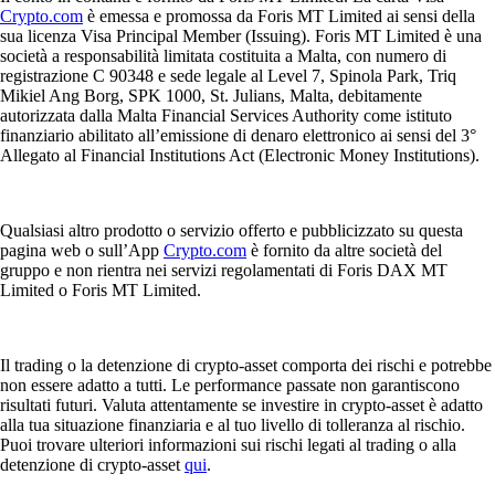
Crypto.com
è emessa e promossa da Foris MT Limited ai sensi della
sua licenza Visa Principal Member (Issuing). Foris MT Limited è una
società a responsabilità limitata costituita a Malta, con numero di
registrazione C 90348 e sede legale al Level 7, Spinola Park, Triq
Mikiel Ang Borg, SPK 1000, St. Julians, Malta, debitamente
autorizzata dalla Malta Financial Services Authority come istituto
finanziario abilitato all’emissione di denaro elettronico ai sensi del 3°
Allegato al Financial Institutions Act (Electronic Money Institutions).
Qualsiasi altro prodotto o servizio offerto e pubblicizzato su questa
pagina web o sull’App
Crypto.com
è fornito da altre società del
gruppo e non rientra nei servizi regolamentati di Foris DAX MT
Limited o Foris MT Limited.
Il trading o la detenzione di crypto-asset comporta dei rischi e potrebbe
non essere adatto a tutti. Le performance passate non garantiscono
risultati futuri. Valuta attentamente se investire in crypto-asset è adatto
alla tua situazione finanziaria e al tuo livello di tolleranza al rischio.
Puoi trovare ulteriori informazioni sui rischi legati al trading o alla
detenzione di crypto-asset
qui
.