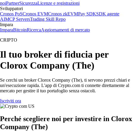
noi
Partner
Sicurezza
Licenze e registrazioni
Sviluppatori
Cronos PoS
Cronos EVM
Cronos zkEVM
Pay SDK
SDK agente
AI
MCP Servers
Trading Skill Repo
Impara
Impara
Bitcoin
Ricerca
Aggiornamenti di mercato
CRIPTO
Il tuo broker di fiducia per
Clorox Company (The)
Se cerchi un broker Clorox Company (The), ti servono prezzi chiari e
un'esecuzione rapida. L'app di Crypto.com ti connette direttamente al
mercato per gestire il tuo portafoglio senza ostacoli.
Iscriviti ora
Perché scegliere noi per investire in Clorox
Company (The)