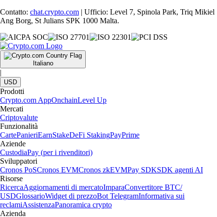
Contatto:
chat.crypto.com
| Ufficio: Level 7, Spinola Park, Triq Mikiel
Ang Borg, St Julians SPK 1000 Malta.
Italiano
|
USD
Prodotti
Crypto.com App
Onchain
Level Up
Mercati
Criptovalute
Funzionalità
Carte
Panieri
Earn
Stake
DeFi Staking
Pay
Prime
Aziende
Custodia
Pay (per i rivenditori)
Sviluppatori
Cronos PoS
Cronos EVM
Cronos zkEVM
Pay SDK
SDK agenti AI
Risorse
Ricerca
Aggiornamenti di mercato
Impara
Convertitore BTC/
USD
Glossario
Widget di prezzo
Bot Telegram
Informativa sui
reclami
Assistenza
Panoramica crypto
Azienda