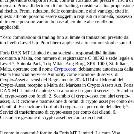
di criptovalute comporta rischi, come la volatilità dei prezzi e i rischi di
mercato. Prima di decidere di fare trading, considera la tua propensione
al rischio. Premi, riduzioni delle commissioni e altri vantaggi citati in
questo articolo possono essere soggetti a requisiti di idoneità, possesso
di token e possono variare in base ai termini e alle condizioni
applicabili.
*Zero commissioni di trading fino al limite di transazioni previsto dal
tuo livello Level Up. Potrebbero applicarsi altre commissioni e spread.
Foris DAX MT Limited è una società a responsabilità limitata
costituita a Malta, con numero di registrazione C 88392 e sede legale a
Level 7, Spinola Park, Triq Mikiel Ang Borg, SPK 1000, St. Julians,
Malta, operante con il nome
Crypto.com
, debitamente autorizzata dalla
Malta Financial Services Authority come Fornitore di servizi di
Crypto-Asset ai sensi del Regolamento 2023/1114 sui Mercati dei
Crypto-Asset, recepito a Malta dal Markets in Crypto Assets Act. Foris
DAX MT Limited è autorizzata a fornire i seguenti servizi: 1. Scambio
di crypto-asset con fondi; 2. Scambio di crypto-asset con altri crypto-
asset; 3. Ricezione e trasmissione di ordini di crypto-asset per conto dei
clienti; 4. Esecuzione di ordini di crypto-asset per conto dei clienti; 5.
Servizi di trasferimento di crypto-asset per conto dei clienti; 6.
Custodia e gestione di crypto-asset per conto dei clienti.
Il conto in contanti è fornito da Foris MT Limited. La carta Visa