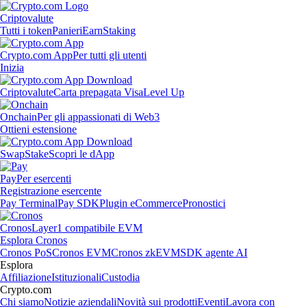
Criptovalute
Tutti i token
Panieri
Earn
Staking
Crypto.com App
Per tutti gli utenti
Inizia
Criptovalute
Carta prepagata Visa
Level Up
Onchain
Per gli appassionati di Web3
Ottieni estensione
Swap
Stake
Scopri le dApp
Pay
Per esercenti
Registrazione esercente
Pay Terminal
Pay SDK
Plugin eCommerce
Pronostici
Cronos
Layer1 compatibile EVM
Esplora Cronos
Cronos PoS
Cronos EVM
Cronos zkEVM
SDK agente AI
Esplora
Affiliazione
Istituzionali
Custodia
Crypto.com
Chi siamo
Notizie aziendali
Novità sui prodotti
Eventi
Lavora con