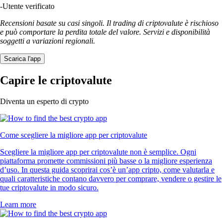
-
Utente verificato
Recensioni basate su casi singoli. Il trading di criptovalute è rischioso
e può comportare la perdita totale del valore. Servizi e disponibilità
soggetti a variazioni regionali.
Scarica l'app
Capire le criptovalute
Diventa un esperto di crypto
Come scegliere la migliore app per criptovalute
Scegliere la migliore app per criptovalute non è semplice. Ogni
piattaforma promette commissioni più basse o la migliore esperienza
d’uso. In questa guida scoprirai cos’è un’app cripto, come valutarla e
quali caratteristiche contano davvero per comprare, vendere o gestire le
tue criptovalute in modo sicuro.
Learn more