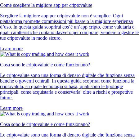
Come scegliere la migliore app per criptovalute
Scegliere la migliore app per criptovalute non è semplice. Ogni
piattaforma promette commissioni più basse o la migliore esperienza
d’uso. In questa guida scoprirai cos’è un’app cripto, come valutarla e
quali caratteristiche contano davvero per comprare, vendere o gestire le
tue criptovalute in modo sicuro.
Learn more
Cosa sono le criptovalute e come funzionano?
Le criptovalute sono una forma di denaro digitale che funziona senza
banche o governi centrali. In questa guida scoprirai come funziona la
criptovaluta, su quale tecnologia si basa, quali sono le tipologie
principali, come acquistarla e conservarla, oltre a rischi e prospettive
future.
Learn more
Cosa sono le criptovalute e come funzionano?
Le criptovalute sono una forma di denaro digitale che funziona senza