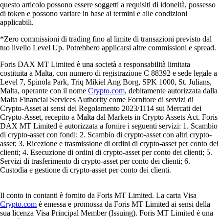
questo articolo possono essere soggetti a requisiti di idoneità, possesso
di token e possono variare in base ai termini e alle condizioni
applicabili.
*Zero commissioni di trading fino al limite di transazioni previsto dal
tuo livello Level Up. Potrebbero applicarsi altre commissioni e spread.
Foris DAX MT Limited è una società a responsabilità limitata
costituita a Malta, con numero di registrazione C 88392 e sede legale a
Level 7, Spinola Park, Triq Mikiel Ang Borg, SPK 1000, St. Julians,
Malta, operante con il nome
Crypto.com
, debitamente autorizzata dalla
Malta Financial Services Authority come Fornitore di servizi di
Crypto-Asset ai sensi del Regolamento 2023/1114 sui Mercati dei
Crypto-Asset, recepito a Malta dal Markets in Crypto Assets Act. Foris
DAX MT Limited è autorizzata a fornire i seguenti servizi: 1. Scambio
di crypto-asset con fondi; 2. Scambio di crypto-asset con altri crypto-
asset; 3. Ricezione e trasmissione di ordini di crypto-asset per conto dei
clienti; 4. Esecuzione di ordini di crypto-asset per conto dei clienti; 5.
Servizi di trasferimento di crypto-asset per conto dei clienti; 6.
Custodia e gestione di crypto-asset per conto dei clienti.
Il conto in contanti è fornito da Foris MT Limited. La carta Visa
Crypto.com
è emessa e promossa da Foris MT Limited ai sensi della
sua licenza Visa Principal Member (Issuing). Foris MT Limited è una