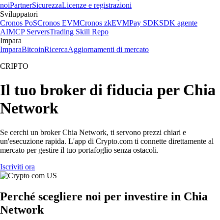
noi
Partner
Sicurezza
Licenze e registrazioni
Sviluppatori
Cronos PoS
Cronos EVM
Cronos zkEVM
Pay SDK
SDK agente
AI
MCP Servers
Trading Skill Repo
Impara
Impara
Bitcoin
Ricerca
Aggiornamenti di mercato
CRIPTO
Il tuo broker di fiducia per Chia
Network
Se cerchi un broker Chia Network, ti servono prezzi chiari e
un'esecuzione rapida. L'app di Crypto.com ti connette direttamente al
mercato per gestire il tuo portafoglio senza ostacoli.
Iscriviti ora
Perché scegliere noi per investire in Chia
Network