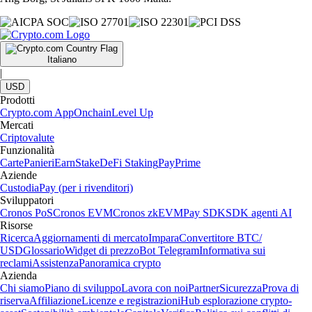
Italiano
|
USD
Prodotti
Crypto.com App
Onchain
Level Up
Mercati
Criptovalute
Funzionalità
Carte
Panieri
Earn
Stake
DeFi Staking
Pay
Prime
Aziende
Custodia
Pay (per i rivenditori)
Sviluppatori
Cronos PoS
Cronos EVM
Cronos zkEVM
Pay SDK
SDK agenti AI
Risorse
Ricerca
Aggiornamenti di mercato
Impara
Convertitore BTC/
USD
Glossario
Widget di prezzo
Bot Telegram
Informativa sui
reclami
Assistenza
Panoramica crypto
Azienda
Chi siamo
Piano di sviluppo
Lavora con noi
Partner
Sicurezza
Prova di
riserva
Affiliazione
Licenze e registrazioni
Hub esplorazione crypto-