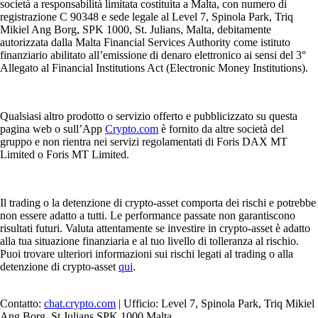
società a responsabilità limitata costituita a Malta, con numero di
registrazione C 90348 e sede legale al Level 7, Spinola Park, Triq
Mikiel Ang Borg, SPK 1000, St. Julians, Malta, debitamente
autorizzata dalla Malta Financial Services Authority come istituto
finanziario abilitato all’emissione di denaro elettronico ai sensi del 3°
Allegato al Financial Institutions Act (Electronic Money Institutions).
Qualsiasi altro prodotto o servizio offerto e pubblicizzato su questa
pagina web o sull’App
Crypto.com
è fornito da altre società del
gruppo e non rientra nei servizi regolamentati di Foris DAX MT
Limited o Foris MT Limited.
Il trading o la detenzione di crypto-asset comporta dei rischi e potrebbe
non essere adatto a tutti. Le performance passate non garantiscono
risultati futuri. Valuta attentamente se investire in crypto-asset è adatto
alla tua situazione finanziaria e al tuo livello di tolleranza al rischio.
Puoi trovare ulteriori informazioni sui rischi legati al trading o alla
detenzione di crypto-asset
qui
.
Contatto:
chat.crypto.com
| Ufficio: Level 7, Spinola Park, Triq Mikiel
Ang Borg, St Julians SPK 1000 Malta.