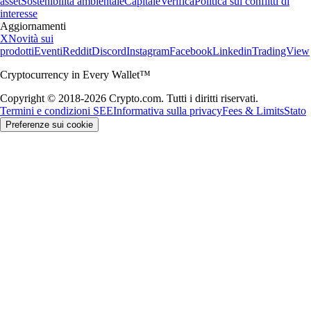
asset
Sostenibilità ambientale
Capitale
Verifica
Politica sui conflitti di
interesse
Aggiornamenti
X
Novità sui
prodotti
Eventi
Reddit
Discord
Instagram
Facebook
Linkedin
TradingView
Cryptocurrency in Every Wallet™
Copyright © 2018-2026 Crypto.com. Tutti i diritti riservati.
Termini e condizioni SEE
Informativa sulla privacy
Fees & Limits
Stato
Preferenze sui cookie