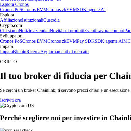
Esplora Cronos
Cronos PoS
Cronos EVM
Cronos zkEVM
SDK agente AI
Esplora
Affiliazione
Istituzionali
Custodia
Crypto.com
Chi siamo
Notizie aziendali
Novità sui prodotti
Eventi
Lavora con noi
Par
Sviluppatori
Cronos PoS
Cronos EVM
Cronos zkEVM
Pay SDK
SDK agente AI
MCP
Impara
Impara
Bitcoin
Ricerca
Aggiornamenti di mercato
CRIPTO
Il tuo broker di fiducia per Chai
Se cerchi un broker Chainlink, ti servono prezzi chiari e un'esecuzione 
Iscriviti ora
Perché scegliere noi per investire in Chainl