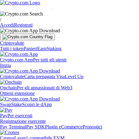
Mercati
Privati
Aziende
Scopri
/
Accedi
Registrati
Criptovalute
Tutti i token
Panieri
Earn
Staking
Crypto.com App
Per tutti gli utenti
Inizia
Criptovalute
Carta prepagata Visa
Level Up
Onchain
Per gli appassionati di Web3
Ottieni estensione
Swap
Stake
Scopri le dApp
Pay
Per esercenti
Registrazione esercente
Pay Terminal
Pay SDK
Plugin eCommerce
Pronostici
Cronos
Layer1 compatibile EVM