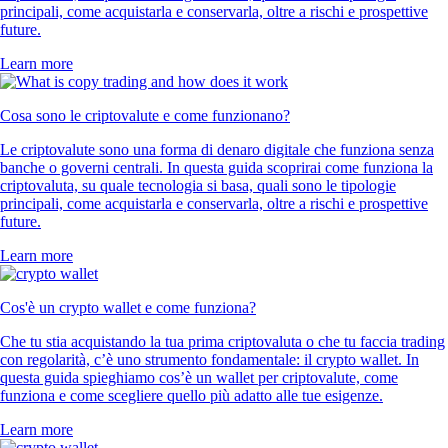
principali, come acquistarla e conservarla, oltre a rischi e prospettive
future.
Learn more
Cosa sono le criptovalute e come funzionano?
Le criptovalute sono una forma di denaro digitale che funziona senza
banche o governi centrali. In questa guida scoprirai come funziona la
criptovaluta, su quale tecnologia si basa, quali sono le tipologie
principali, come acquistarla e conservarla, oltre a rischi e prospettive
future.
Learn more
Cos'è un crypto wallet e come funziona?
Che tu stia acquistando la tua prima criptovaluta o che tu faccia trading
con regolarità, c’è uno strumento fondamentale: il crypto wallet. In
questa guida spieghiamo cos’è un wallet per criptovalute, come
funziona e come scegliere quello più adatto alle tue esigenze.
Learn more