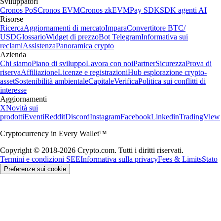
Sviluppatori
Cronos PoS
Cronos EVM
Cronos zkEVM
Pay SDK
SDK agenti AI
Risorse
Ricerca
Aggiornamenti di mercato
Impara
Convertitore BTC/
USD
Glossario
Widget di prezzo
Bot Telegram
Informativa sui
reclami
Assistenza
Panoramica crypto
Azienda
Chi siamo
Piano di sviluppo
Lavora con noi
Partner
Sicurezza
Prova di
riserva
Affiliazione
Licenze e registrazioni
Hub esplorazione crypto-
asset
Sostenibilità ambientale
Capitale
Verifica
Politica sui conflitti di
interesse
Aggiornamenti
X
Novità sui
prodotti
Eventi
Reddit
Discord
Instagram
Facebook
Linkedin
TradingView
Cryptocurrency in Every Wallet™
Copyright © 2018-2026 Crypto.com. Tutti i diritti riservati.
Termini e condizioni SEE
Informativa sulla privacy
Fees & Limits
Stato
Preferenze sui cookie