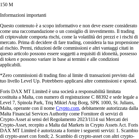
150 M
Informazioni importanti
Questo contenuto è a scopo informativo e non deve essere considerato
come una raccomandazione o un consiglio di investimento. Il trading
di criptovalute comporta rischi, come la volatilità dei prezzi e i rischi di
mercato. Prima di decidere di fare trading, considera la tua propensione
al rischio. Premi, riduzioni delle commissioni e altri vantaggi citati in
questo articolo possono essere soggetti a requisiti di idoneità, possesso
di token e possono variare in base ai termini e alle condizioni
applicabili.
*Zero commissioni di trading fino al limite di transazioni previsto dal
tuo livello Level Up. Potrebbero applicarsi altre commissioni e spread.
Foris DAX MT Limited è una società a responsabilità limitata
costituita a Malta, con numero di registrazione C 88392 e sede legale a
Level 7, Spinola Park, Triq Mikiel Ang Borg, SPK 1000, St. Julians,
Malta, operante con il nome
Crypto.com
, debitamente autorizzata dalla
Malta Financial Services Authority come Fornitore di servizi di
Crypto-Asset ai sensi del Regolamento 2023/1114 sui Mercati dei
Crypto-Asset, recepito a Malta dal Markets in Crypto Assets Act. Foris
DAX MT Limited è autorizzata a fornire i seguenti servizi: 1. Scambio
di crypto-asset con fondi; 2. Scambio di crypto-asset con altri crypto-