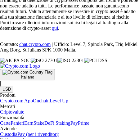
Il trading o la detenzione di crypto-asset comporta dei rischi e potrebbe
non essere adatto a tutti. Le performance passate non garantiscono
risultati futuri. Valuta attentamente se investire in crypto-asset è adatto
alla tua situazione finanziaria e al tuo livello di tolleranza al rischio.
Puoi trovare ulteriori informazioni sui rischi legati al trading o alla
detenzione di crypto-asset
qui
.
Contatto:
chat.crypto.com
| Ufficio: Level 7, Spinola Park, Triq Mikiel
Ang Borg, St Julians SPK 1000 Malta.
Italiano
|
USD
Prodotti
Crypto.com App
Onchain
Level Up
Mercati
Criptovalute
Funzionalità
Carte
Panieri
Earn
Stake
DeFi Staking
Pay
Prime
Aziende
Custodia
Pay (per i rivenditori)