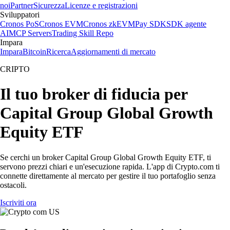
noi
Partner
Sicurezza
Licenze e registrazioni
Sviluppatori
Cronos PoS
Cronos EVM
Cronos zkEVM
Pay SDK
SDK agente
AI
MCP Servers
Trading Skill Repo
Impara
Impara
Bitcoin
Ricerca
Aggiornamenti di mercato
CRIPTO
Il tuo broker di fiducia per
Capital Group Global Growth
Equity ETF
Se cerchi un broker Capital Group Global Growth Equity ETF, ti
servono prezzi chiari e un'esecuzione rapida. L'app di Crypto.com ti
connette direttamente al mercato per gestire il tuo portafoglio senza
ostacoli.
Iscriviti ora