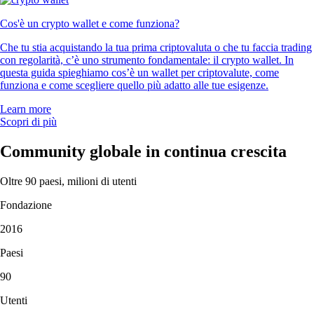
Cos'è un crypto wallet e come funziona?
Che tu stia acquistando la tua prima criptovaluta o che tu faccia trading
con regolarità, c’è uno strumento fondamentale: il crypto wallet. In
questa guida spieghiamo cos’è un wallet per criptovalute, come
funziona e come scegliere quello più adatto alle tue esigenze.
Learn more
Scopri di più
Community globale in continua crescita
Oltre 90 paesi, milioni di utenti
Fondazione
2016
Paesi
90
Utenti