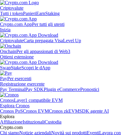
Criptovalute
Tutti i token
Panieri
Earn
Staking
Crypto.com App
Per tutti gli utenti
Inizia
Criptovalute
Carta prepagata Visa
Level Up
Onchain
Per gli appassionati di Web3
Ottieni estensione
Swap
Stake
Scopri le dApp
Pay
Per esercenti
Registrazione esercente
Pay Terminal
Pay SDK
Plugin eCommerce
Pronostici
Cronos
Layer1 compatibile EVM
Esplora Cronos
Cronos PoS
Cronos EVM
Cronos zkEVM
SDK agente AI
Esplora
Affiliazione
Istituzionali
Custodia
Crypto.com
Chi siamo
Notizie aziendali
Novità sui prodotti
Eventi
Lavora con