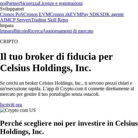
noi
Partner
Sicurezza
Licenze e registrazioni
Sviluppatori
Cronos PoS
Cronos EVM
Cronos zkEVM
Pay SDK
SDK agente
AI
MCP Servers
Trading Skill Repo
Impara
Impara
Bitcoin
Ricerca
Aggiornamenti di mercato
CRIPTO
Il tuo broker di fiducia per
Celsius Holdings, Inc.
Se cerchi un broker Celsius Holdings, Inc., ti servono prezzi chiari e
un'esecuzione rapida. L'app di Crypto.com ti connette direttamente al
mercato per gestire il tuo portafoglio senza ostacoli.
Iscriviti ora
Perché scegliere noi per investire in Celsius
Holdings, Inc.