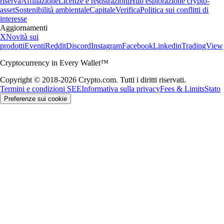
riserva
Affiliazione
Licenze e registrazioni
Hub esplorazione crypto-
asset
Sostenibilità ambientale
Capitale
Verifica
Politica sui conflitti di
interesse
Aggiornamenti
X
Novità sui
prodotti
Eventi
Reddit
Discord
Instagram
Facebook
Linkedin
TradingView
Cryptocurrency in Every Wallet™
Copyright © 2018-2026 Crypto.com. Tutti i diritti riservati.
Termini e condizioni SEE
Informativa sulla privacy
Fees & Limits
Stato
Preferenze sui cookie