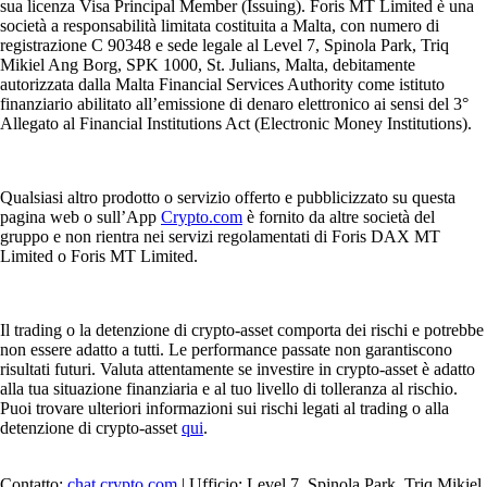
sua licenza Visa Principal Member (Issuing). Foris MT Limited è una
società a responsabilità limitata costituita a Malta, con numero di
registrazione C 90348 e sede legale al Level 7, Spinola Park, Triq
Mikiel Ang Borg, SPK 1000, St. Julians, Malta, debitamente
autorizzata dalla Malta Financial Services Authority come istituto
finanziario abilitato all’emissione di denaro elettronico ai sensi del 3°
Allegato al Financial Institutions Act (Electronic Money Institutions).
Qualsiasi altro prodotto o servizio offerto e pubblicizzato su questa
pagina web o sull’App
Crypto.com
è fornito da altre società del
gruppo e non rientra nei servizi regolamentati di Foris DAX MT
Limited o Foris MT Limited.
Il trading o la detenzione di crypto-asset comporta dei rischi e potrebbe
non essere adatto a tutti. Le performance passate non garantiscono
risultati futuri. Valuta attentamente se investire in crypto-asset è adatto
alla tua situazione finanziaria e al tuo livello di tolleranza al rischio.
Puoi trovare ulteriori informazioni sui rischi legati al trading o alla
detenzione di crypto-asset
qui
.
Contatto:
chat.crypto.com
| Ufficio: Level 7, Spinola Park, Triq Mikiel