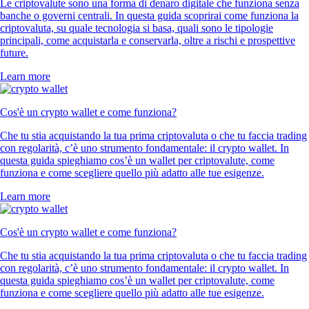
Le criptovalute sono una forma di denaro digitale che funziona senza
banche o governi centrali. In questa guida scoprirai come funziona la
criptovaluta, su quale tecnologia si basa, quali sono le tipologie
principali, come acquistarla e conservarla, oltre a rischi e prospettive
future.
Learn more
Cos'è un crypto wallet e come funziona?
Che tu stia acquistando la tua prima criptovaluta o che tu faccia trading
con regolarità, c’è uno strumento fondamentale: il crypto wallet. In
questa guida spieghiamo cos’è un wallet per criptovalute, come
funziona e come scegliere quello più adatto alle tue esigenze.
Learn more
Cos'è un crypto wallet e come funziona?
Che tu stia acquistando la tua prima criptovaluta o che tu faccia trading
con regolarità, c’è uno strumento fondamentale: il crypto wallet. In
questa guida spieghiamo cos’è un wallet per criptovalute, come
funziona e come scegliere quello più adatto alle tue esigenze.