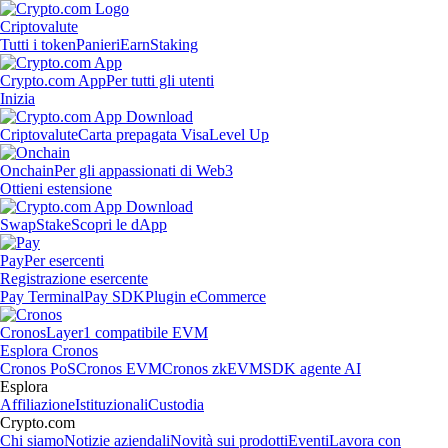
Criptovalute
Tutti i token
Panieri
Earn
Staking
Crypto.com App
Per tutti gli utenti
Inizia
Criptovalute
Carta prepagata Visa
Level Up
Onchain
Per gli appassionati di Web3
Ottieni estensione
Swap
Stake
Scopri le dApp
Pay
Per esercenti
Registrazione esercente
Pay Terminal
Pay SDK
Plugin eCommerce
Cronos
Layer1 compatibile EVM
Esplora Cronos
Cronos PoS
Cronos EVM
Cronos zkEVM
SDK agente AI
Esplora
Affiliazione
Istituzionali
Custodia
Crypto.com
Chi siamo
Notizie aziendali
Novità sui prodotti
Eventi
Lavora con