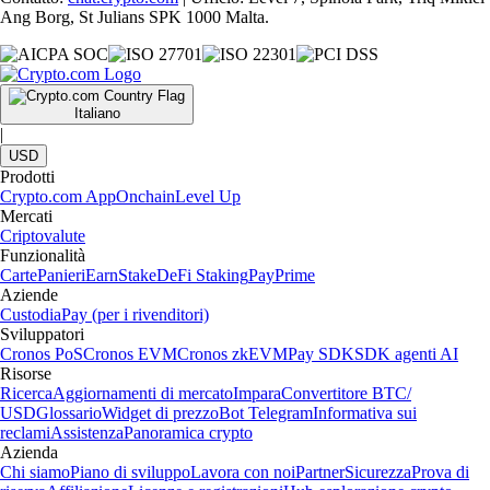
Ang Borg, St Julians SPK 1000 Malta.
Italiano
|
USD
Prodotti
Crypto.com App
Onchain
Level Up
Mercati
Criptovalute
Funzionalità
Carte
Panieri
Earn
Stake
DeFi Staking
Pay
Prime
Aziende
Custodia
Pay (per i rivenditori)
Sviluppatori
Cronos PoS
Cronos EVM
Cronos zkEVM
Pay SDK
SDK agenti AI
Risorse
Ricerca
Aggiornamenti di mercato
Impara
Convertitore BTC/
USD
Glossario
Widget di prezzo
Bot Telegram
Informativa sui
reclami
Assistenza
Panoramica crypto
Azienda
Chi siamo
Piano di sviluppo
Lavora con noi
Partner
Sicurezza
Prova di