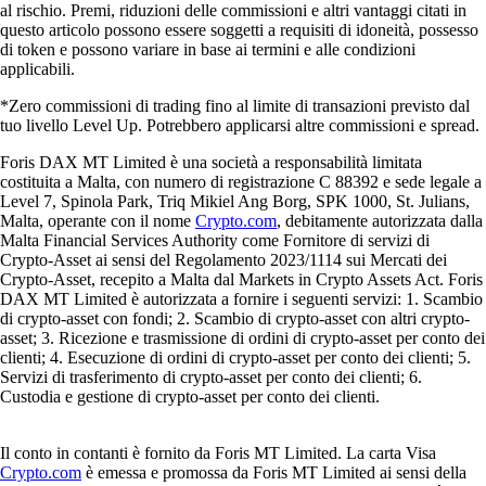
al rischio. Premi, riduzioni delle commissioni e altri vantaggi citati in
questo articolo possono essere soggetti a requisiti di idoneità, possesso
di token e possono variare in base ai termini e alle condizioni
applicabili.
*Zero commissioni di trading fino al limite di transazioni previsto dal
tuo livello Level Up. Potrebbero applicarsi altre commissioni e spread.
Foris DAX MT Limited è una società a responsabilità limitata
costituita a Malta, con numero di registrazione C 88392 e sede legale a
Level 7, Spinola Park, Triq Mikiel Ang Borg, SPK 1000, St. Julians,
Malta, operante con il nome
Crypto.com
, debitamente autorizzata dalla
Malta Financial Services Authority come Fornitore di servizi di
Crypto-Asset ai sensi del Regolamento 2023/1114 sui Mercati dei
Crypto-Asset, recepito a Malta dal Markets in Crypto Assets Act. Foris
DAX MT Limited è autorizzata a fornire i seguenti servizi: 1. Scambio
di crypto-asset con fondi; 2. Scambio di crypto-asset con altri crypto-
asset; 3. Ricezione e trasmissione di ordini di crypto-asset per conto dei
clienti; 4. Esecuzione di ordini di crypto-asset per conto dei clienti; 5.
Servizi di trasferimento di crypto-asset per conto dei clienti; 6.
Custodia e gestione di crypto-asset per conto dei clienti.
Il conto in contanti è fornito da Foris MT Limited. La carta Visa
Crypto.com
è emessa e promossa da Foris MT Limited ai sensi della