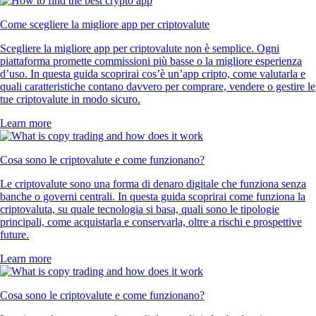
Come scegliere la migliore app per criptovalute
Scegliere la migliore app per criptovalute non è semplice. Ogni
piattaforma promette commissioni più basse o la migliore esperienza
d’uso. In questa guida scoprirai cos’è un’app cripto, come valutarla e
quali caratteristiche contano davvero per comprare, vendere o gestire le
tue criptovalute in modo sicuro.
Learn more
Cosa sono le criptovalute e come funzionano?
Le criptovalute sono una forma di denaro digitale che funziona senza
banche o governi centrali. In questa guida scoprirai come funziona la
criptovaluta, su quale tecnologia si basa, quali sono le tipologie
principali, come acquistarla e conservarla, oltre a rischi e prospettive
future.
Learn more
Cosa sono le criptovalute e come funzionano?