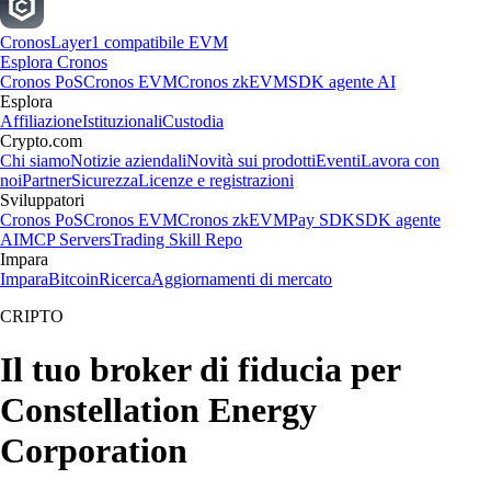
Cronos
Layer1 compatibile EVM
Esplora Cronos
Cronos PoS
Cronos EVM
Cronos zkEVM
SDK agente AI
Esplora
Affiliazione
Istituzionali
Custodia
Crypto.com
Chi siamo
Notizie aziendali
Novità sui prodotti
Eventi
Lavora con
noi
Partner
Sicurezza
Licenze e registrazioni
Sviluppatori
Cronos PoS
Cronos EVM
Cronos zkEVM
Pay SDK
SDK agente
AI
MCP Servers
Trading Skill Repo
Impara
Impara
Bitcoin
Ricerca
Aggiornamenti di mercato
CRIPTO
Il tuo broker di fiducia per
Constellation Energy
Corporation