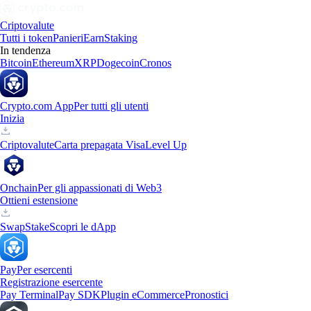
Criptovalute
Tutti i token
Panieri
Earn
Staking
In tendenza
Bitcoin
Ethereum
XRP
Dogecoin
Cronos
Crypto.com App
Per tutti gli utenti
Inizia
Criptovalute
Carta prepagata Visa
Level Up
Onchain
Per gli appassionati di Web3
Ottieni estensione
Swap
Stake
Scopri le dApp
Pay
Per esercenti
Registrazione esercente
Pay Terminal
Pay SDK
Plugin eCommerce
Pronostici