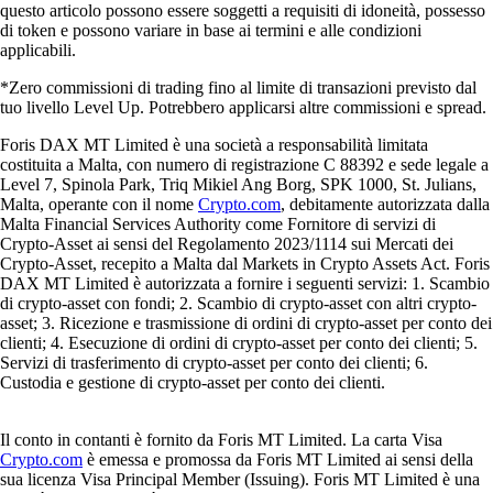
questo articolo possono essere soggetti a requisiti di idoneità, possesso
di token e possono variare in base ai termini e alle condizioni
applicabili.
*Zero commissioni di trading fino al limite di transazioni previsto dal
tuo livello Level Up. Potrebbero applicarsi altre commissioni e spread.
Foris DAX MT Limited è una società a responsabilità limitata
costituita a Malta, con numero di registrazione C 88392 e sede legale a
Level 7, Spinola Park, Triq Mikiel Ang Borg, SPK 1000, St. Julians,
Malta, operante con il nome
Crypto.com
, debitamente autorizzata dalla
Malta Financial Services Authority come Fornitore di servizi di
Crypto-Asset ai sensi del Regolamento 2023/1114 sui Mercati dei
Crypto-Asset, recepito a Malta dal Markets in Crypto Assets Act. Foris
DAX MT Limited è autorizzata a fornire i seguenti servizi: 1. Scambio
di crypto-asset con fondi; 2. Scambio di crypto-asset con altri crypto-
asset; 3. Ricezione e trasmissione di ordini di crypto-asset per conto dei
clienti; 4. Esecuzione di ordini di crypto-asset per conto dei clienti; 5.
Servizi di trasferimento di crypto-asset per conto dei clienti; 6.
Custodia e gestione di crypto-asset per conto dei clienti.
Il conto in contanti è fornito da Foris MT Limited. La carta Visa
Crypto.com
è emessa e promossa da Foris MT Limited ai sensi della
sua licenza Visa Principal Member (Issuing). Foris MT Limited è una