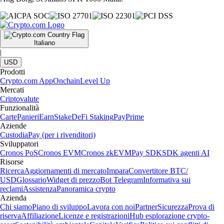
Italiano
|
USD
Prodotti
Crypto.com App
Onchain
Level Up
Mercati
Criptovalute
Funzionalità
Carte
Panieri
Earn
Stake
DeFi Staking
Pay
Prime
Aziende
Custodia
Pay (per i rivenditori)
Sviluppatori
Cronos PoS
Cronos EVM
Cronos zkEVM
Pay SDK
SDK agenti AI
Risorse
Ricerca
Aggiornamenti di mercato
Impara
Convertitore BTC/
USD
Glossario
Widget di prezzo
Bot Telegram
Informativa sui
reclami
Assistenza
Panoramica crypto
Azienda
Chi siamo
Piano di sviluppo
Lavora con noi
Partner
Sicurezza
Prova di
riserva
Affiliazione
Licenze e registrazioni
Hub esplorazione crypto-