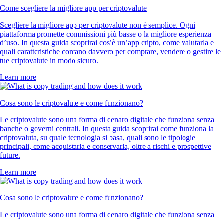
Come scegliere la migliore app per criptovalute
Scegliere la migliore app per criptovalute non è semplice. Ogni
piattaforma promette commissioni più basse o la migliore esperienza
d’uso. In questa guida scoprirai cos’è un’app cripto, come valutarla e
quali caratteristiche contano davvero per comprare, vendere o gestire le
tue criptovalute in modo sicuro.
Learn more
Cosa sono le criptovalute e come funzionano?
Le criptovalute sono una forma di denaro digitale che funziona senza
banche o governi centrali. In questa guida scoprirai come funziona la
criptovaluta, su quale tecnologia si basa, quali sono le tipologie
principali, come acquistarla e conservarla, oltre a rischi e prospettive
future.
Learn more
Cosa sono le criptovalute e come funzionano?
Le criptovalute sono una forma di denaro digitale che funziona senza