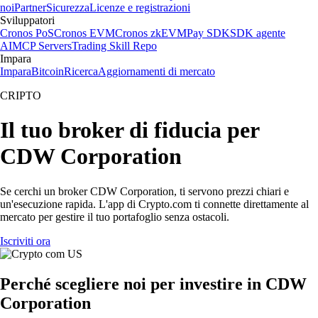
noi
Partner
Sicurezza
Licenze e registrazioni
Sviluppatori
Cronos PoS
Cronos EVM
Cronos zkEVM
Pay SDK
SDK agente
AI
MCP Servers
Trading Skill Repo
Impara
Impara
Bitcoin
Ricerca
Aggiornamenti di mercato
CRIPTO
Il tuo broker di fiducia per
CDW Corporation
Se cerchi un broker CDW Corporation, ti servono prezzi chiari e
un'esecuzione rapida. L'app di Crypto.com ti connette direttamente al
mercato per gestire il tuo portafoglio senza ostacoli.
Iscriviti ora
Perché scegliere noi per investire in CDW
Corporation