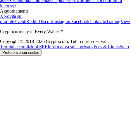
asset
Sostenibilità ambientale
Capitale
Verifica
Politica sui conflitti di
interesse
Aggiornamenti
X
Novità sui
prodotti
Eventi
Reddit
Discord
Instagram
Facebook
Linkedin
TradingView
Cryptocurrency in Every Wallet™
Copyright © 2018-2026 Crypto.com. Tutti i diritti riservati.
Termini e condizioni SEE
Informativa sulla privacy
Fees & Limits
Stato
Preferenze sui cookie