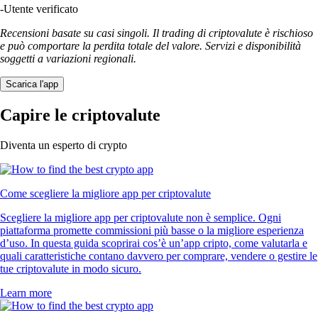
-
Utente verificato
Recensioni basate su casi singoli. Il trading di criptovalute è rischioso
e può comportare la perdita totale del valore. Servizi e disponibilità
soggetti a variazioni regionali.
Scarica l'app
Capire le criptovalute
Diventa un esperto di crypto
Come scegliere la migliore app per criptovalute
Scegliere la migliore app per criptovalute non è semplice. Ogni
piattaforma promette commissioni più basse o la migliore esperienza
d’uso. In questa guida scoprirai cos’è un’app cripto, come valutarla e
quali caratteristiche contano davvero per comprare, vendere o gestire le
tue criptovalute in modo sicuro.
Learn more