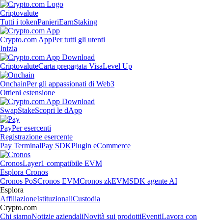
Criptovalute
Tutti i token
Panieri
Earn
Staking
Crypto.com App
Per tutti gli utenti
Inizia
Criptovalute
Carta prepagata Visa
Level Up
Onchain
Per gli appassionati di Web3
Ottieni estensione
Swap
Stake
Scopri le dApp
Pay
Per esercenti
Registrazione esercente
Pay Terminal
Pay SDK
Plugin eCommerce
Cronos
Layer1 compatibile EVM
Esplora Cronos
Cronos PoS
Cronos EVM
Cronos zkEVM
SDK agente AI
Esplora
Affiliazione
Istituzionali
Custodia
Crypto.com
Chi siamo
Notizie aziendali
Novità sui prodotti
Eventi
Lavora con