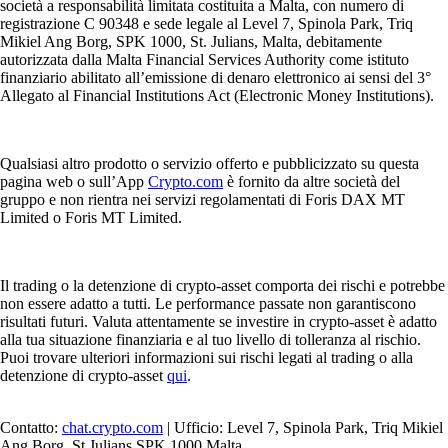
società a responsabilità limitata costituita a Malta, con numero di
registrazione C 90348 e sede legale al Level 7, Spinola Park, Triq
Mikiel Ang Borg, SPK 1000, St. Julians, Malta, debitamente
autorizzata dalla Malta Financial Services Authority come istituto
finanziario abilitato all’emissione di denaro elettronico ai sensi del 3°
Allegato al Financial Institutions Act (Electronic Money Institutions).
Qualsiasi altro prodotto o servizio offerto e pubblicizzato su questa
pagina web o sull’App
Crypto.com
è fornito da altre società del
gruppo e non rientra nei servizi regolamentati di Foris DAX MT
Limited o Foris MT Limited.
Il trading o la detenzione di crypto-asset comporta dei rischi e potrebbe
non essere adatto a tutti. Le performance passate non garantiscono
risultati futuri. Valuta attentamente se investire in crypto-asset è adatto
alla tua situazione finanziaria e al tuo livello di tolleranza al rischio.
Puoi trovare ulteriori informazioni sui rischi legati al trading o alla
detenzione di crypto-asset
qui
.
Contatto:
chat.crypto.com
| Ufficio: Level 7, Spinola Park, Triq Mikiel
Ang Borg, St Julians SPK 1000 Malta.