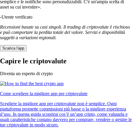
semplice e le notifiche sono personalizzabili. C'è un'ampia scelta di
asset su cui investire».
-
Utente verificato
Recensioni basate su casi singoli. Il trading di criptovalute è rischioso
e può comportare la perdita totale del valore. Servizi e disponibilità
soggetti a variazioni regionali.
Scarica l'app
Capire le criptovalute
Diventa un esperto di crypto
Come scegliere la migliore app per criptovalute
Scegliere la migliore app per criptovalute non è semplice. Ogni
piattaforma promette commissioni più basse o la migliore esperienza
d’uso. In questa guida scoprirai cos’è un’app cripto, come valutarla e
quali caratteristiche contano davvero per comprare, vendere o gestire le
tue criptovalute in modo sicuro.