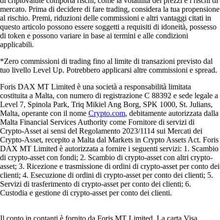
di criptovalute comporta rischi, come la volatilità dei prezzi e i rischi di
mercato. Prima di decidere di fare trading, considera la tua propensione
al rischio. Premi, riduzioni delle commissioni e altri vantaggi citati in
questo articolo possono essere soggetti a requisiti di idoneità, possesso
di token e possono variare in base ai termini e alle condizioni
applicabili.
*Zero commissioni di trading fino al limite di transazioni previsto dal
tuo livello Level Up. Potrebbero applicarsi altre commissioni e spread.
Foris DAX MT Limited è una società a responsabilità limitata
costituita a Malta, con numero di registrazione C 88392 e sede legale a
Level 7, Spinola Park, Triq Mikiel Ang Borg, SPK 1000, St. Julians,
Malta, operante con il nome
Crypto.com
, debitamente autorizzata dalla
Malta Financial Services Authority come Fornitore di servizi di
Crypto-Asset ai sensi del Regolamento 2023/1114 sui Mercati dei
Crypto-Asset, recepito a Malta dal Markets in Crypto Assets Act. Foris
DAX MT Limited è autorizzata a fornire i seguenti servizi: 1. Scambio
di crypto-asset con fondi; 2. Scambio di crypto-asset con altri crypto-
asset; 3. Ricezione e trasmissione di ordini di crypto-asset per conto dei
clienti; 4. Esecuzione di ordini di crypto-asset per conto dei clienti; 5.
Servizi di trasferimento di crypto-asset per conto dei clienti; 6.
Custodia e gestione di crypto-asset per conto dei clienti.
Il conto in contanti è fornito da Foris MT Limited. La carta Visa