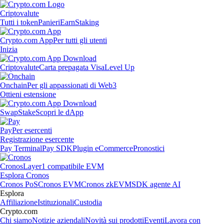
Criptovalute
Tutti i token
Panieri
Earn
Staking
Crypto.com App
Per tutti gli utenti
Inizia
Criptovalute
Carta prepagata Visa
Level Up
Onchain
Per gli appassionati di Web3
Ottieni estensione
Swap
Stake
Scopri le dApp
Pay
Per esercenti
Registrazione esercente
Pay Terminal
Pay SDK
Plugin eCommerce
Pronostici
Cronos
Layer1 compatibile EVM
Esplora Cronos
Cronos PoS
Cronos EVM
Cronos zkEVM
SDK agente AI
Esplora
Affiliazione
Istituzionali
Custodia
Crypto.com
Chi siamo
Notizie aziendali
Novità sui prodotti
Eventi
Lavora con