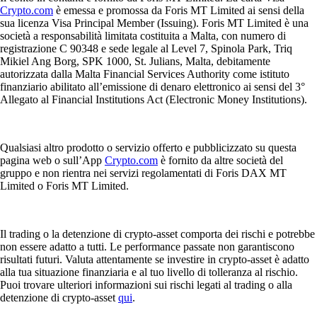
Crypto.com
è emessa e promossa da Foris MT Limited ai sensi della
sua licenza Visa Principal Member (Issuing). Foris MT Limited è una
società a responsabilità limitata costituita a Malta, con numero di
registrazione C 90348 e sede legale al Level 7, Spinola Park, Triq
Mikiel Ang Borg, SPK 1000, St. Julians, Malta, debitamente
autorizzata dalla Malta Financial Services Authority come istituto
finanziario abilitato all’emissione di denaro elettronico ai sensi del 3°
Allegato al Financial Institutions Act (Electronic Money Institutions).
Qualsiasi altro prodotto o servizio offerto e pubblicizzato su questa
pagina web o sull’App
Crypto.com
è fornito da altre società del
gruppo e non rientra nei servizi regolamentati di Foris DAX MT
Limited o Foris MT Limited.
Il trading o la detenzione di crypto-asset comporta dei rischi e potrebbe
non essere adatto a tutti. Le performance passate non garantiscono
risultati futuri. Valuta attentamente se investire in crypto-asset è adatto
alla tua situazione finanziaria e al tuo livello di tolleranza al rischio.
Puoi trovare ulteriori informazioni sui rischi legati al trading o alla
detenzione di crypto-asset
qui
.