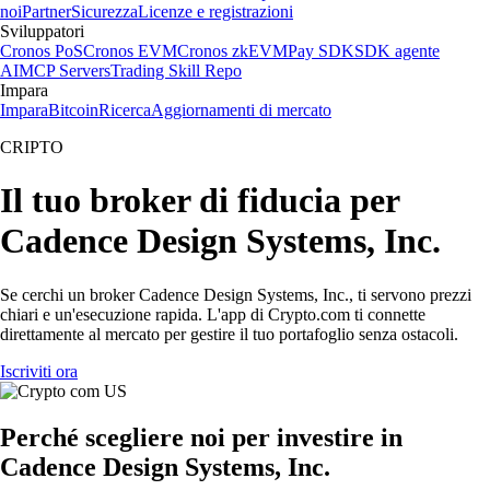
noi
Partner
Sicurezza
Licenze e registrazioni
Sviluppatori
Cronos PoS
Cronos EVM
Cronos zkEVM
Pay SDK
SDK agente
AI
MCP Servers
Trading Skill Repo
Impara
Impara
Bitcoin
Ricerca
Aggiornamenti di mercato
CRIPTO
Il tuo broker di fiducia per
Cadence Design Systems, Inc.
Se cerchi un broker Cadence Design Systems, Inc., ti servono prezzi
chiari e un'esecuzione rapida. L'app di Crypto.com ti connette
direttamente al mercato per gestire il tuo portafoglio senza ostacoli.
Iscriviti ora
Perché scegliere noi per investire in
Cadence Design Systems, Inc.