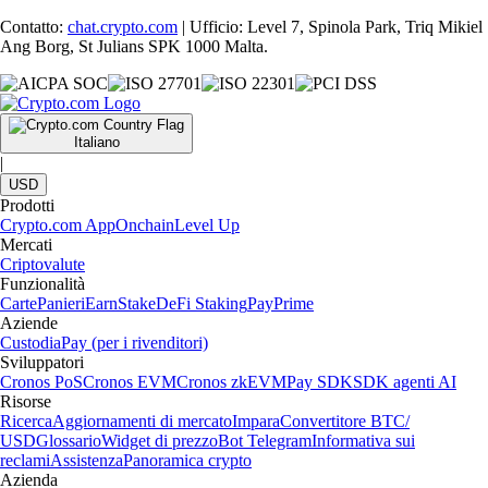
Contatto:
chat.crypto.com
| Ufficio: Level 7, Spinola Park, Triq Mikiel
Ang Borg, St Julians SPK 1000 Malta.
Italiano
|
USD
Prodotti
Crypto.com App
Onchain
Level Up
Mercati
Criptovalute
Funzionalità
Carte
Panieri
Earn
Stake
DeFi Staking
Pay
Prime
Aziende
Custodia
Pay (per i rivenditori)
Sviluppatori
Cronos PoS
Cronos EVM
Cronos zkEVM
Pay SDK
SDK agenti AI
Risorse
Ricerca
Aggiornamenti di mercato
Impara
Convertitore BTC/
USD
Glossario
Widget di prezzo
Bot Telegram
Informativa sui
reclami
Assistenza
Panoramica crypto
Azienda