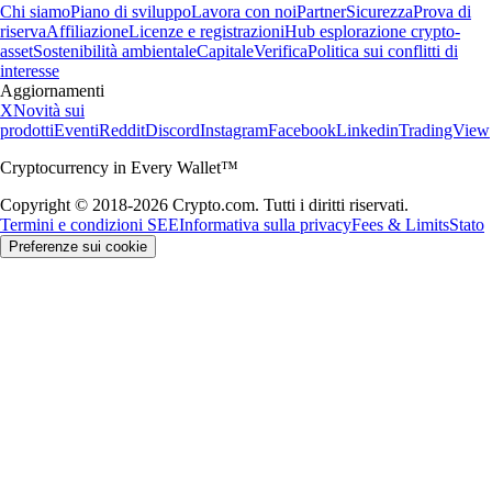
Chi siamo
Piano di sviluppo
Lavora con noi
Partner
Sicurezza
Prova di
riserva
Affiliazione
Licenze e registrazioni
Hub esplorazione crypto-
asset
Sostenibilità ambientale
Capitale
Verifica
Politica sui conflitti di
interesse
Aggiornamenti
X
Novità sui
prodotti
Eventi
Reddit
Discord
Instagram
Facebook
Linkedin
TradingView
Cryptocurrency in Every Wallet™
Copyright © 2018-2026 Crypto.com. Tutti i diritti riservati.
Termini e condizioni SEE
Informativa sulla privacy
Fees & Limits
Stato
Preferenze sui cookie