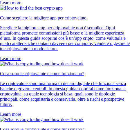
Learn more
Come scegliere la migliore app per criptovalute
Scegliere la migliore app per criptovalute non è semplice. Ogni
piattaforma promette commissioni più basse o la migliore esperienza
d’uso. In questa guida scoprirai cos’è un’app cripto, come valutarla e
quali caratteristiche contano davvero per comprare, vendere o gestire le
tue criptovalute in modo sicuro.
Learn more
Cosa sono le criptovalute e come funzionano?
Le criptovalute sono una forma di denaro digitale che funziona senza
banche o governi centrali. In questa guida scoprirai come funziona la
criptovaluta, su quale tecnologia si basa, quali sono le tipologie
principali, come acquistarla e conservarla, oltre a rischi e prospettive
future.
Learn more
Cosa sono le criptovalute e come funzionano?