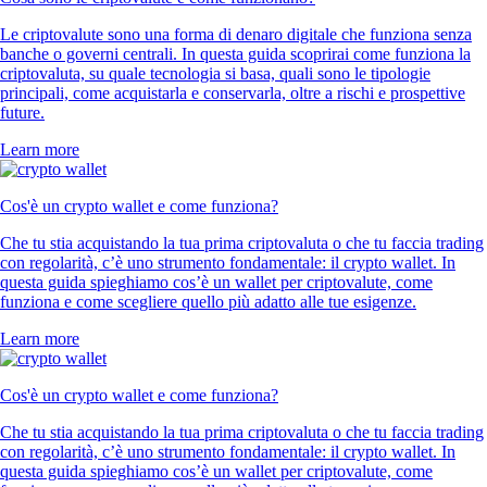
Le criptovalute sono una forma di denaro digitale che funziona senza
banche o governi centrali. In questa guida scoprirai come funziona la
criptovaluta, su quale tecnologia si basa, quali sono le tipologie
principali, come acquistarla e conservarla, oltre a rischi e prospettive
future.
Learn more
Cos'è un crypto wallet e come funziona?
Che tu stia acquistando la tua prima criptovaluta o che tu faccia trading
con regolarità, c’è uno strumento fondamentale: il crypto wallet. In
questa guida spieghiamo cos’è un wallet per criptovalute, come
funziona e come scegliere quello più adatto alle tue esigenze.
Learn more
Cos'è un crypto wallet e come funziona?
Che tu stia acquistando la tua prima criptovaluta o che tu faccia trading
con regolarità, c’è uno strumento fondamentale: il crypto wallet. In
questa guida spieghiamo cos’è un wallet per criptovalute, come