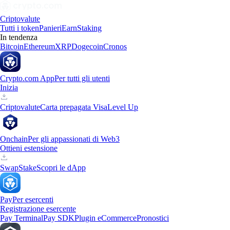
Criptovalute
Tutti i token
Panieri
Earn
Staking
In tendenza
Bitcoin
Ethereum
XRP
Dogecoin
Cronos
Crypto.com App
Per tutti gli utenti
Inizia
Criptovalute
Carta prepagata Visa
Level Up
Onchain
Per gli appassionati di Web3
Ottieni estensione
Swap
Stake
Scopri le dApp
Pay
Per esercenti
Registrazione esercente
Pay Terminal
Pay SDK
Plugin eCommerce
Pronostici