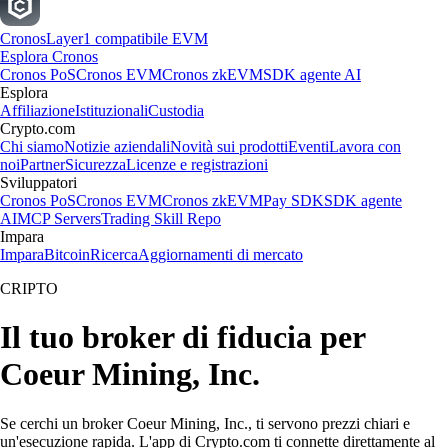
Cronos
Layer1 compatibile EVM
Esplora Cronos
Cronos PoS
Cronos EVM
Cronos zkEVM
SDK agente AI
Esplora
Affiliazione
Istituzionali
Custodia
Crypto.com
Chi siamo
Notizie aziendali
Novità sui prodotti
Eventi
Lavora con
noi
Partner
Sicurezza
Licenze e registrazioni
Sviluppatori
Cronos PoS
Cronos EVM
Cronos zkEVM
Pay SDK
SDK agente
AI
MCP Servers
Trading Skill Repo
Impara
Impara
Bitcoin
Ricerca
Aggiornamenti di mercato
CRIPTO
Il tuo broker di fiducia per
Coeur Mining, Inc.
Se cerchi un broker Coeur Mining, Inc., ti servono prezzi chiari e
un'esecuzione rapida. L'app di Crypto.com ti connette direttamente al