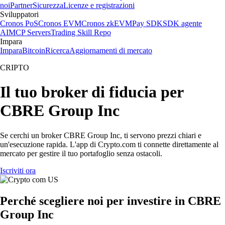
noi
Partner
Sicurezza
Licenze e registrazioni
Sviluppatori
Cronos PoS
Cronos EVM
Cronos zkEVM
Pay SDK
SDK agente
AI
MCP Servers
Trading Skill Repo
Impara
Impara
Bitcoin
Ricerca
Aggiornamenti di mercato
CRIPTO
Il tuo broker di fiducia per
CBRE Group Inc
Se cerchi un broker CBRE Group Inc, ti servono prezzi chiari e
un'esecuzione rapida. L'app di Crypto.com ti connette direttamente al
mercato per gestire il tuo portafoglio senza ostacoli.
Iscriviti ora
Perché scegliere noi per investire in CBRE
Group Inc