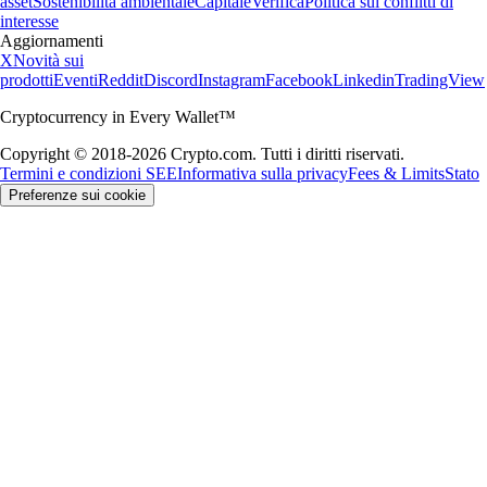
asset
Sostenibilità ambientale
Capitale
Verifica
Politica sui conflitti di
interesse
Aggiornamenti
X
Novità sui
prodotti
Eventi
Reddit
Discord
Instagram
Facebook
Linkedin
TradingView
Cryptocurrency in Every Wallet™
Copyright © 2018-2026 Crypto.com. Tutti i diritti riservati.
Termini e condizioni SEE
Informativa sulla privacy
Fees & Limits
Stato
Preferenze sui cookie