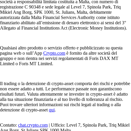
società a responsabilità limitata costituita a Malta, con numero di
registrazione C 90348 e sede legale al Level 7, Spinola Park, Triq
Mikiel Ang Borg, SPK 1000, St. Julians, Malta, debitamente
autorizzata dalla Malta Financial Services Authority come istituto
finanziario abilitato all’emissione di denaro elettronico ai sensi del 3°
Allegato al Financial Institutions Act (Electronic Money Institutions).
Qualsiasi altro prodotto o servizio offerto e pubblicizzato su questa
pagina web o sull’App
Crypto.com
è fornito da altre società del
gruppo e non rientra nei servizi regolamentati di Foris DAX MT
Limited o Foris MT Limited.
Il trading o la detenzione di crypto-asset comporta dei rischi e potrebbe
non essere adatto a tutti. Le performance passate non garantiscono
risultati futuri. Valuta attentamente se investire in crypto-asset è adatto
alla tua situazione finanziaria e al tuo livello di tolleranza al rischio.
Puoi trovare ulteriori informazioni sui rischi legati al trading o alla
detenzione di crypto-asset
qui
.
Contatto:
chat.crypto.com
| Ufficio: Level 7, Spinola Park, Triq Mikiel
Ang Borg, St Julians SPK 1000 Malta.