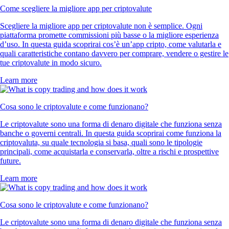
Come scegliere la migliore app per criptovalute
Scegliere la migliore app per criptovalute non è semplice. Ogni
piattaforma promette commissioni più basse o la migliore esperienza
d’uso. In questa guida scoprirai cos’è un’app cripto, come valutarla e
quali caratteristiche contano davvero per comprare, vendere o gestire le
tue criptovalute in modo sicuro.
Learn more
Cosa sono le criptovalute e come funzionano?
Le criptovalute sono una forma di denaro digitale che funziona senza
banche o governi centrali. In questa guida scoprirai come funziona la
criptovaluta, su quale tecnologia si basa, quali sono le tipologie
principali, come acquistarla e conservarla, oltre a rischi e prospettive
future.
Learn more
Cosa sono le criptovalute e come funzionano?
Le criptovalute sono una forma di denaro digitale che funziona senza