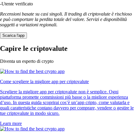
-
Utente verificato
Recensioni basate su casi singoli. Il trading di criptovalute è rischioso
e può comportare la perdita totale del valore. Servizi e disponibilità
soggetti a variazioni regionali.
Scarica l'app
Capire le criptovalute
Diventa un esperto di crypto
Come scegliere la migliore app per criptovalute
Scegliere la migliore app per criptovalute non è semplice. Ogni
piattaforma promette commissioni più basse o la migliore esperienza
d’uso. In questa guida scoprirai cos’è un’app cripto, come valutarla e
quali caratteristiche contano davvero per comprare, vendere o gestire le
tue criptovalute in modo sicuro.
Learn more