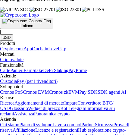
Italiano
|
USD
Prodotti
Crypto.com App
Onchain
Level Up
Mercati
Criptovalute
Funzionalità
Carte
Panieri
Earn
Stake
DeFi Staking
Pay
Prime
Aziende
Custodia
Pay (per i rivenditori)
Sviluppatori
Cronos PoS
Cronos EVM
Cronos zkEVM
Pay SDK
SDK agenti AI
Risorse
Ricerca
Aggiornamenti di mercato
Impara
Convertitore BTC/
USD
Glossario
Widget di prezzo
Bot Telegram
Informativa sui
reclami
Assistenza
Panoramica crypto
Azienda
Chi siamo
Piano di sviluppo
Lavora con noi
Partner
Sicurezza
Prova di
riserva
Affiliazione
Licenze e registrazioni
Hub esplorazione crypto-