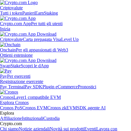
Criptovalute
Tutti i token
Panieri
Earn
Staking
Crypto.com App
Per tutti gli utenti
Inizia
Criptovalute
Carta prepagata Visa
Level Up
Onchain
Per gli appassionati di Web3
Ottieni estensione
Swap
Stake
Scopri le dApp
Pay
Per esercenti
Registrazione esercente
Pay Terminal
Pay SDK
Plugin eCommerce
Pronostici
Cronos
Layer1 compatibile EVM
Esplora Cronos
Cronos PoS
Cronos EVM
Cronos zkEVM
SDK agente AI
Esplora
Affiliazione
Istituzionali
Custodia
Crypto.com
Chi siamo
Notizie aziendali
Novità sui prodotti
Eventi
Lavora con