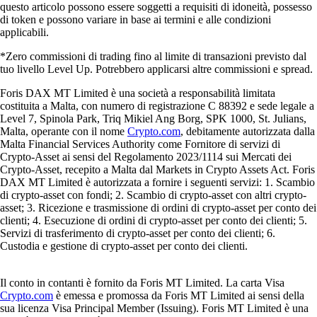
questo articolo possono essere soggetti a requisiti di idoneità, possesso
di token e possono variare in base ai termini e alle condizioni
applicabili.
*Zero commissioni di trading fino al limite di transazioni previsto dal
tuo livello Level Up. Potrebbero applicarsi altre commissioni e spread.
Foris DAX MT Limited è una società a responsabilità limitata
costituita a Malta, con numero di registrazione C 88392 e sede legale a
Level 7, Spinola Park, Triq Mikiel Ang Borg, SPK 1000, St. Julians,
Malta, operante con il nome
Crypto.com
, debitamente autorizzata dalla
Malta Financial Services Authority come Fornitore di servizi di
Crypto-Asset ai sensi del Regolamento 2023/1114 sui Mercati dei
Crypto-Asset, recepito a Malta dal Markets in Crypto Assets Act. Foris
DAX MT Limited è autorizzata a fornire i seguenti servizi: 1. Scambio
di crypto-asset con fondi; 2. Scambio di crypto-asset con altri crypto-
asset; 3. Ricezione e trasmissione di ordini di crypto-asset per conto dei
clienti; 4. Esecuzione di ordini di crypto-asset per conto dei clienti; 5.
Servizi di trasferimento di crypto-asset per conto dei clienti; 6.
Custodia e gestione di crypto-asset per conto dei clienti.
Il conto in contanti è fornito da Foris MT Limited. La carta Visa
Crypto.com
è emessa e promossa da Foris MT Limited ai sensi della
sua licenza Visa Principal Member (Issuing). Foris MT Limited è una