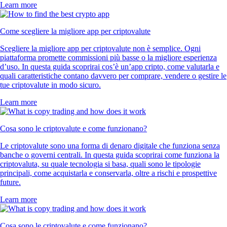
Learn more
Come scegliere la migliore app per criptovalute
Scegliere la migliore app per criptovalute non è semplice. Ogni
piattaforma promette commissioni più basse o la migliore esperienza
d’uso. In questa guida scoprirai cos’è un’app cripto, come valutarla e
quali caratteristiche contano davvero per comprare, vendere o gestire le
tue criptovalute in modo sicuro.
Learn more
Cosa sono le criptovalute e come funzionano?
Le criptovalute sono una forma di denaro digitale che funziona senza
banche o governi centrali. In questa guida scoprirai come funziona la
criptovaluta, su quale tecnologia si basa, quali sono le tipologie
principali, come acquistarla e conservarla, oltre a rischi e prospettive
future.
Learn more
Cosa sono le criptovalute e come funzionano?