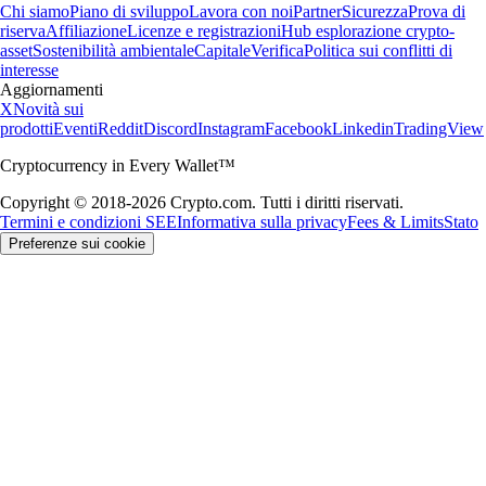
Chi siamo
Piano di sviluppo
Lavora con noi
Partner
Sicurezza
Prova di
riserva
Affiliazione
Licenze e registrazioni
Hub esplorazione crypto-
asset
Sostenibilità ambientale
Capitale
Verifica
Politica sui conflitti di
interesse
Aggiornamenti
X
Novità sui
prodotti
Eventi
Reddit
Discord
Instagram
Facebook
Linkedin
TradingView
Cryptocurrency in Every Wallet™
Copyright © 2018-2026 Crypto.com. Tutti i diritti riservati.
Termini e condizioni SEE
Informativa sulla privacy
Fees & Limits
Stato
Preferenze sui cookie