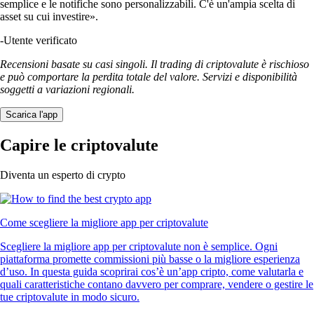
semplice e le notifiche sono personalizzabili. C'è un'ampia scelta di
asset su cui investire».
-
Utente verificato
Recensioni basate su casi singoli. Il trading di criptovalute è rischioso
e può comportare la perdita totale del valore. Servizi e disponibilità
soggetti a variazioni regionali.
Scarica l'app
Capire le criptovalute
Diventa un esperto di crypto
Come scegliere la migliore app per criptovalute
Scegliere la migliore app per criptovalute non è semplice. Ogni
piattaforma promette commissioni più basse o la migliore esperienza
d’uso. In questa guida scoprirai cos’è un’app cripto, come valutarla e
quali caratteristiche contano davvero per comprare, vendere o gestire le
tue criptovalute in modo sicuro.