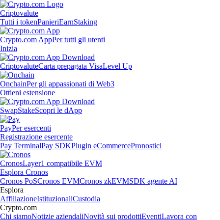
Criptovalute
Tutti i token
Panieri
Earn
Staking
Crypto.com App
Per tutti gli utenti
Inizia
Criptovalute
Carta prepagata Visa
Level Up
Onchain
Per gli appassionati di Web3
Ottieni estensione
Swap
Stake
Scopri le dApp
Pay
Per esercenti
Registrazione esercente
Pay Terminal
Pay SDK
Plugin eCommerce
Pronostici
Cronos
Layer1 compatibile EVM
Esplora Cronos
Cronos PoS
Cronos EVM
Cronos zkEVM
SDK agente AI
Esplora
Affiliazione
Istituzionali
Custodia
Crypto.com
Chi siamo
Notizie aziendali
Novità sui prodotti
Eventi
Lavora con