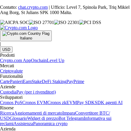
Contatto:
chat.crypto.com
| Ufficio: Level 7, Spinola Park, Triq Mikiel
Ang Borg, St Julians SPK 1000 Malta.
Italiano
|
USD
Prodotti
Crypto.com App
Onchain
Level Up
Mercati
Criptovalute
Funzionalità
Carte
Panieri
Earn
Stake
DeFi Staking
Pay
Prime
Aziende
Custodia
Pay (per i rivenditori)
Sviluppatori
Cronos PoS
Cronos EVM
Cronos zkEVM
Pay SDK
SDK agenti AI
Risorse
Ricerca
Aggiornamenti di mercato
Impara
Convertitore BTC/
USD
Glossario
Widget di prezzo
Bot Telegram
Informativa sui
reclami
Assistenza
Panoramica crypto
Azienda