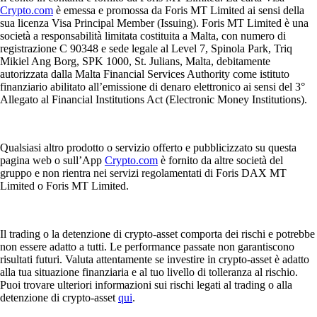
Crypto.com
è emessa e promossa da Foris MT Limited ai sensi della
sua licenza Visa Principal Member (Issuing). Foris MT Limited è una
società a responsabilità limitata costituita a Malta, con numero di
registrazione C 90348 e sede legale al Level 7, Spinola Park, Triq
Mikiel Ang Borg, SPK 1000, St. Julians, Malta, debitamente
autorizzata dalla Malta Financial Services Authority come istituto
finanziario abilitato all’emissione di denaro elettronico ai sensi del 3°
Allegato al Financial Institutions Act (Electronic Money Institutions).
Qualsiasi altro prodotto o servizio offerto e pubblicizzato su questa
pagina web o sull’App
Crypto.com
è fornito da altre società del
gruppo e non rientra nei servizi regolamentati di Foris DAX MT
Limited o Foris MT Limited.
Il trading o la detenzione di crypto-asset comporta dei rischi e potrebbe
non essere adatto a tutti. Le performance passate non garantiscono
risultati futuri. Valuta attentamente se investire in crypto-asset è adatto
alla tua situazione finanziaria e al tuo livello di tolleranza al rischio.
Puoi trovare ulteriori informazioni sui rischi legati al trading o alla
detenzione di crypto-asset
qui
.