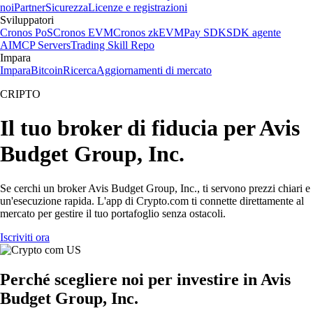
noi
Partner
Sicurezza
Licenze e registrazioni
Sviluppatori
Cronos PoS
Cronos EVM
Cronos zkEVM
Pay SDK
SDK agente
AI
MCP Servers
Trading Skill Repo
Impara
Impara
Bitcoin
Ricerca
Aggiornamenti di mercato
CRIPTO
Il tuo broker di fiducia per Avis
Budget Group, Inc.
Se cerchi un broker Avis Budget Group, Inc., ti servono prezzi chiari e
un'esecuzione rapida. L'app di Crypto.com ti connette direttamente al
mercato per gestire il tuo portafoglio senza ostacoli.
Iscriviti ora
Perché scegliere noi per investire in Avis
Budget Group, Inc.