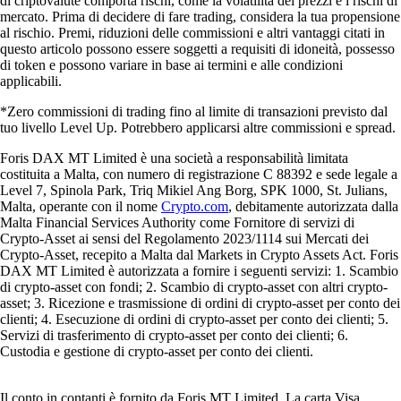
di criptovalute comporta rischi, come la volatilità dei prezzi e i rischi di
mercato. Prima di decidere di fare trading, considera la tua propensione
al rischio. Premi, riduzioni delle commissioni e altri vantaggi citati in
questo articolo possono essere soggetti a requisiti di idoneità, possesso
di token e possono variare in base ai termini e alle condizioni
applicabili.
*Zero commissioni di trading fino al limite di transazioni previsto dal
tuo livello Level Up. Potrebbero applicarsi altre commissioni e spread.
Foris DAX MT Limited è una società a responsabilità limitata
costituita a Malta, con numero di registrazione C 88392 e sede legale a
Level 7, Spinola Park, Triq Mikiel Ang Borg, SPK 1000, St. Julians,
Malta, operante con il nome
Crypto.com
, debitamente autorizzata dalla
Malta Financial Services Authority come Fornitore di servizi di
Crypto-Asset ai sensi del Regolamento 2023/1114 sui Mercati dei
Crypto-Asset, recepito a Malta dal Markets in Crypto Assets Act. Foris
DAX MT Limited è autorizzata a fornire i seguenti servizi: 1. Scambio
di crypto-asset con fondi; 2. Scambio di crypto-asset con altri crypto-
asset; 3. Ricezione e trasmissione di ordini di crypto-asset per conto dei
clienti; 4. Esecuzione di ordini di crypto-asset per conto dei clienti; 5.
Servizi di trasferimento di crypto-asset per conto dei clienti; 6.
Custodia e gestione di crypto-asset per conto dei clienti.
Il conto in contanti è fornito da Foris MT Limited. La carta Visa