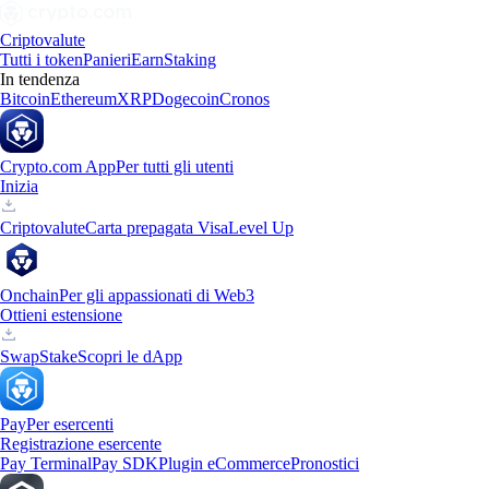
Criptovalute
Tutti i token
Panieri
Earn
Staking
In tendenza
Bitcoin
Ethereum
XRP
Dogecoin
Cronos
Crypto.com App
Per tutti gli utenti
Inizia
Criptovalute
Carta prepagata Visa
Level Up
Onchain
Per gli appassionati di Web3
Ottieni estensione
Swap
Stake
Scopri le dApp
Pay
Per esercenti
Registrazione esercente
Pay Terminal
Pay SDK
Plugin eCommerce
Pronostici