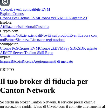
Cronos
Layer1 compatibile EVM
Esplora Cronos
Cronos PoS
Cronos EVM
Cronos zkEVM
SDK agente AI
Esplora
Affiliazione
Istituzionali
Custodia
Crypto.com
Chi siamo
Notizie aziendali
Novità sui prodotti
Eventi
Lavora con
noi
Partner
Sicurezza
Licenze e registrazioni
Sviluppatori
Cronos PoS
Cronos EVM
Cronos zkEVM
Pay SDK
SDK agente
AI
MCP Servers
Trading Skill Repo
Impara
Impara
Bitcoin
Ricerca
Aggiornamenti di mercato
CRIPTO
Il tuo broker di fiducia per
Canton Network
Se cerchi un broker Canton Network, ti servono prezzi chiari e
un'esecuzione rapida. L'app di Crypto.com ti connette direttamente al