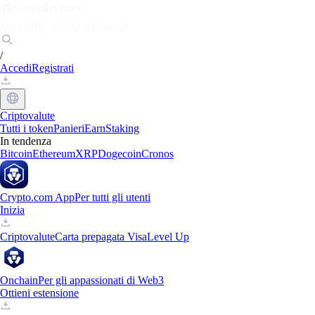
Mercati
Privati
Aziende
Scopri
/
Accedi
Registrati
Criptovalute
Tutti i token
Panieri
Earn
Staking
In tendenza
Bitcoin
Ethereum
XRP
Dogecoin
Cronos
Crypto.com App
Per tutti gli utenti
Inizia
Criptovalute
Carta prepagata Visa
Level Up
Onchain
Per gli appassionati di Web3
Ottieni estensione