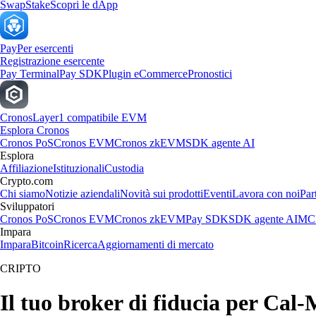
Swap
Stake
Scopri le dApp
Pay
Per esercenti
Registrazione esercente
Pay Terminal
Pay SDK
Plugin eCommerce
Pronostici
Cronos
Layer1 compatibile EVM
Esplora Cronos
Cronos PoS
Cronos EVM
Cronos zkEVM
SDK agente AI
Esplora
Affiliazione
Istituzionali
Custodia
Crypto.com
Chi siamo
Notizie aziendali
Novità sui prodotti
Eventi
Lavora con noi
Par
Sviluppatori
Cronos PoS
Cronos EVM
Cronos zkEVM
Pay SDK
SDK agente AI
MCP
Impara
Impara
Bitcoin
Ricerca
Aggiornamenti di mercato
CRIPTO
Il tuo broker di fiducia per Cal-