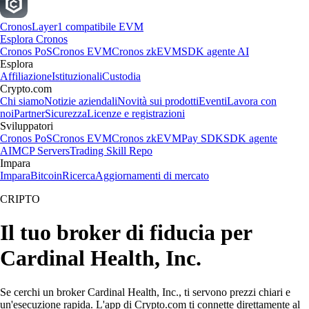
Cronos
Layer1 compatibile EVM
Esplora Cronos
Cronos PoS
Cronos EVM
Cronos zkEVM
SDK agente AI
Esplora
Affiliazione
Istituzionali
Custodia
Crypto.com
Chi siamo
Notizie aziendali
Novità sui prodotti
Eventi
Lavora con
noi
Partner
Sicurezza
Licenze e registrazioni
Sviluppatori
Cronos PoS
Cronos EVM
Cronos zkEVM
Pay SDK
SDK agente
AI
MCP Servers
Trading Skill Repo
Impara
Impara
Bitcoin
Ricerca
Aggiornamenti di mercato
CRIPTO
Il tuo broker di fiducia per
Cardinal Health, Inc.
Se cerchi un broker Cardinal Health, Inc., ti servono prezzi chiari e
un'esecuzione rapida. L'app di Crypto.com ti connette direttamente al