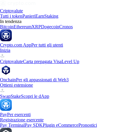
Criptovalute
Tutti i token
Panieri
Earn
Staking
In tendenza
Bitcoin
Ethereum
XRP
Dogecoin
Cronos
Crypto.com App
Per tutti gli utenti
Inizia
Criptovalute
Carta prepagata Visa
Level Up
Onchain
Per gli appassionati di Web3
Ottieni estensione
Swap
Stake
Scopri le dApp
Pay
Per esercenti
Registrazione esercente
Pay Terminal
Pay SDK
Plugin eCommerce
Pronostici