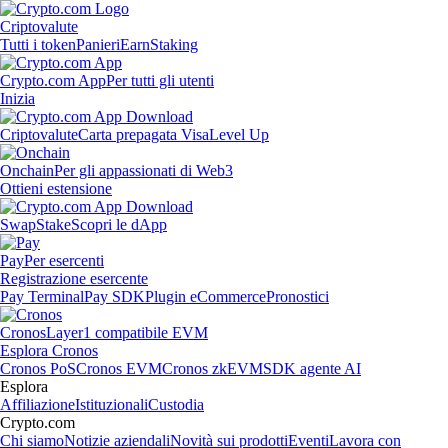
Criptovalute
Tutti i token
Panieri
Earn
Staking
Crypto.com App
Per tutti gli utenti
Inizia
Criptovalute
Carta prepagata Visa
Level Up
Onchain
Per gli appassionati di Web3
Ottieni estensione
Swap
Stake
Scopri le dApp
Pay
Per esercenti
Registrazione esercente
Pay Terminal
Pay SDK
Plugin eCommerce
Pronostici
Cronos
Layer1 compatibile EVM
Esplora Cronos
Cronos PoS
Cronos EVM
Cronos zkEVM
SDK agente AI
Esplora
Affiliazione
Istituzionali
Custodia
Crypto.com
Chi siamo
Notizie aziendali
Novità sui prodotti
Eventi
Lavora con