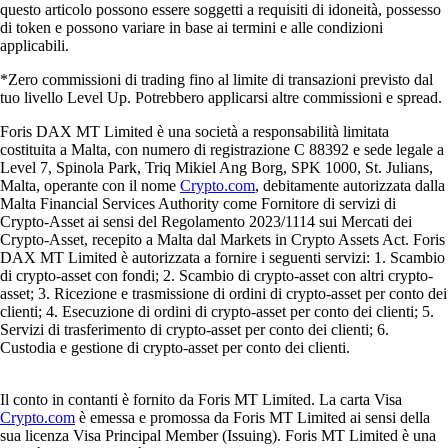
questo articolo possono essere soggetti a requisiti di idoneità, possesso
di token e possono variare in base ai termini e alle condizioni
applicabili.
*Zero commissioni di trading fino al limite di transazioni previsto dal
tuo livello Level Up. Potrebbero applicarsi altre commissioni e spread.
Foris DAX MT Limited è una società a responsabilità limitata
costituita a Malta, con numero di registrazione C 88392 e sede legale a
Level 7, Spinola Park, Triq Mikiel Ang Borg, SPK 1000, St. Julians,
Malta, operante con il nome
Crypto.com
, debitamente autorizzata dalla
Malta Financial Services Authority come Fornitore di servizi di
Crypto-Asset ai sensi del Regolamento 2023/1114 sui Mercati dei
Crypto-Asset, recepito a Malta dal Markets in Crypto Assets Act. Foris
DAX MT Limited è autorizzata a fornire i seguenti servizi: 1. Scambio
di crypto-asset con fondi; 2. Scambio di crypto-asset con altri crypto-
asset; 3. Ricezione e trasmissione di ordini di crypto-asset per conto dei
clienti; 4. Esecuzione di ordini di crypto-asset per conto dei clienti; 5.
Servizi di trasferimento di crypto-asset per conto dei clienti; 6.
Custodia e gestione di crypto-asset per conto dei clienti.
Il conto in contanti è fornito da Foris MT Limited. La carta Visa
Crypto.com
è emessa e promossa da Foris MT Limited ai sensi della
sua licenza Visa Principal Member (Issuing). Foris MT Limited è una