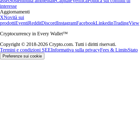
asset
Sostenibilità ambientale
Capitale
Verifica
Politica sui conflitti di
interesse
Aggiornamenti
X
Novità sui
prodotti
Eventi
Reddit
Discord
Instagram
Facebook
Linkedin
TradingView
Cryptocurrency in Every Wallet™
Copyright © 2018-2026 Crypto.com. Tutti i diritti riservati.
Termini e condizioni SEE
Informativa sulla privacy
Fees & Limits
Stato
Preferenze sui cookie