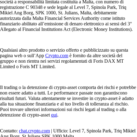
società a responsabilità limitata costituita a Malta, con numero di
registrazione C 90348 e sede legale al Level 7, Spinola Park, Triq
Mikiel Ang Borg, SPK 1000, St. Julians, Malta, debitamente
autorizzata dalla Malta Financial Services Authority come istituto
finanziario abilitato all’emissione di denaro elettronico ai sensi del 3°
Allegato al Financial Institutions Act (Electronic Money Institutions).
Qualsiasi altro prodotto o servizio offerto e pubblicizzato su questa
pagina web o sull’App
Crypto.com
è fornito da altre società del
gruppo e non rientra nei servizi regolamentati di Foris DAX MT
Limited o Foris MT Limited.
Il trading o la detenzione di crypto-asset comporta dei rischi e potrebbe
non essere adatto a tutti. Le performance passate non garantiscono
risultati futuri. Valuta attentamente se investire in crypto-asset è adatto
alla tua situazione finanziaria e al tuo livello di tolleranza al rischio.
Puoi trovare ulteriori informazioni sui rischi legati al trading o alla
detenzione di crypto-asset
qui
.
Contatto:
chat.crypto.com
| Ufficio: Level 7, Spinola Park, Triq Mikiel
Ang Borg, St Julians SPK 1000 Malta.