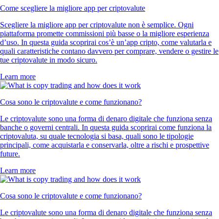
Come scegliere la migliore app per criptovalute
Scegliere la migliore app per criptovalute non è semplice. Ogni
piattaforma promette commissioni più basse o la migliore esperienza
d’uso. In questa guida scoprirai cos’è un’app cripto, come valutarla e
quali caratteristiche contano davvero per comprare, vendere o gestire le
tue criptovalute in modo sicuro.
Learn more
Cosa sono le criptovalute e come funzionano?
Le criptovalute sono una forma di denaro digitale che funziona senza
banche o governi centrali. In questa guida scoprirai come funziona la
criptovaluta, su quale tecnologia si basa, quali sono le tipologie
principali, come acquistarla e conservarla, oltre a rischi e prospettive
future.
Learn more
Cosa sono le criptovalute e come funzionano?
Le criptovalute sono una forma di denaro digitale che funziona senza