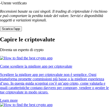
-
Utente verificato
Recensioni basate su casi singoli. Il trading di criptovalute è rischioso
e può comportare la perdita totale del valore. Servizi e disponibilità
soggetti a variazioni regionali.
Scarica l'app
Capire le criptovalute
Diventa un esperto di crypto
Come scegliere la migliore app per criptovalute
Scegliere la migliore app per criptovalute non è semplice. Ogni
piattaforma promette commissioni più basse o la migliore esperienza
d’uso. In questa guida scoprirai cos’è un’app cripto, come valutarla e
quali caratteristiche contano davvero per comprare, vendere o gestire le
tue criptovalute in modo sicuro.
Learn more