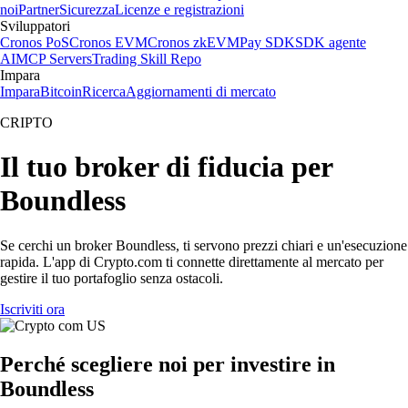
noi
Partner
Sicurezza
Licenze e registrazioni
Sviluppatori
Cronos PoS
Cronos EVM
Cronos zkEVM
Pay SDK
SDK agente
AI
MCP Servers
Trading Skill Repo
Impara
Impara
Bitcoin
Ricerca
Aggiornamenti di mercato
CRIPTO
Il tuo broker di fiducia per
Boundless
Se cerchi un broker Boundless, ti servono prezzi chiari e un'esecuzione
rapida. L'app di Crypto.com ti connette direttamente al mercato per
gestire il tuo portafoglio senza ostacoli.
Iscriviti ora
Perché scegliere noi per investire in
Boundless