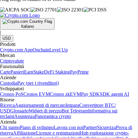
Italiano
|
USD
Prodotti
Crypto.com App
Onchain
Level Up
Mercati
Criptovalute
Funzionalità
Carte
Panieri
Earn
Stake
DeFi Staking
Pay
Prime
Aziende
Custodia
Pay (per i rivenditori)
Sviluppatori
Cronos PoS
Cronos EVM
Cronos zkEVM
Pay SDK
SDK agenti AI
Risorse
Ricerca
Aggiornamenti di mercato
Impara
Convertitore BTC/
USD
Glossario
Widget di prezzo
Bot Telegram
Informativa sui
reclami
Assistenza
Panoramica crypto
Azienda
Chi siamo
Piano di sviluppo
Lavora con noi
Partner
Sicurezza
Prova di
riserva
Affiliazione
Licenze e registrazioni
Hub esplorazione crypto-