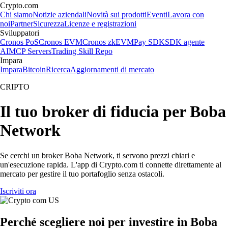
Crypto.com
Chi siamo
Notizie aziendali
Novità sui prodotti
Eventi
Lavora con
noi
Partner
Sicurezza
Licenze e registrazioni
Sviluppatori
Cronos PoS
Cronos EVM
Cronos zkEVM
Pay SDK
SDK agente
AI
MCP Servers
Trading Skill Repo
Impara
Impara
Bitcoin
Ricerca
Aggiornamenti di mercato
CRIPTO
Il tuo broker di fiducia per Boba
Network
Se cerchi un broker Boba Network, ti servono prezzi chiari e
un'esecuzione rapida. L'app di Crypto.com ti connette direttamente al
mercato per gestire il tuo portafoglio senza ostacoli.
Iscriviti ora
Perché scegliere noi per investire in Boba