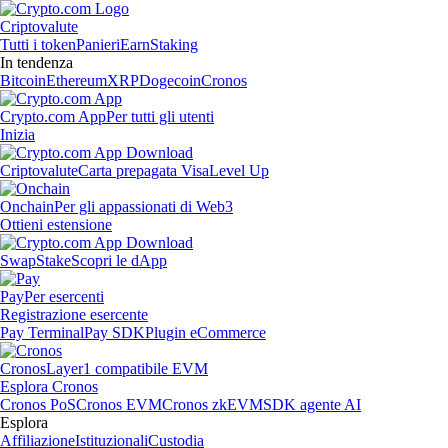
Criptovalute
Tutti i token
Panieri
Earn
Staking
In tendenza
Bitcoin
Ethereum
XRP
Dogecoin
Cronos
Crypto.com App
Per tutti gli utenti
Inizia
Criptovalute
Carta prepagata Visa
Level Up
Onchain
Per gli appassionati di Web3
Ottieni estensione
Swap
Stake
Scopri le dApp
Pay
Per esercenti
Registrazione esercente
Pay Terminal
Pay SDK
Plugin eCommerce
Cronos
Layer1 compatibile EVM
Esplora Cronos
Cronos PoS
Cronos EVM
Cronos zkEVM
SDK agente AI
Esplora
Affiliazione
Istituzionali
Custodia