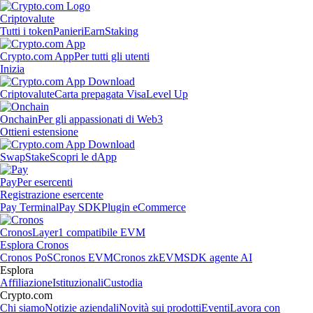
Criptovalute
Tutti i token
Panieri
Earn
Staking
Crypto.com App
Per tutti gli utenti
Inizia
Criptovalute
Carta prepagata Visa
Level Up
Onchain
Per gli appassionati di Web3
Ottieni estensione
Swap
Stake
Scopri le dApp
Pay
Per esercenti
Registrazione esercente
Pay Terminal
Pay SDK
Plugin eCommerce
Cronos
Layer1 compatibile EVM
Esplora Cronos
Cronos PoS
Cronos EVM
Cronos zkEVM
SDK agente AI
Esplora
Affiliazione
Istituzionali
Custodia
Crypto.com
Chi siamo
Notizie aziendali
Novità sui prodotti
Eventi
Lavora con