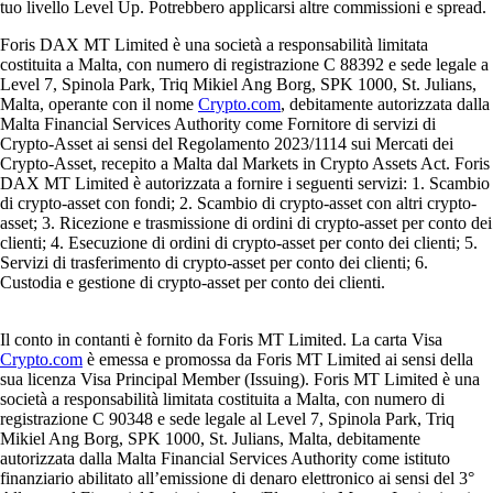
tuo livello Level Up. Potrebbero applicarsi altre commissioni e spread.
Foris DAX MT Limited è una società a responsabilità limitata
costituita a Malta, con numero di registrazione C 88392 e sede legale a
Level 7, Spinola Park, Triq Mikiel Ang Borg, SPK 1000, St. Julians,
Malta, operante con il nome
Crypto.com
, debitamente autorizzata dalla
Malta Financial Services Authority come Fornitore di servizi di
Crypto-Asset ai sensi del Regolamento 2023/1114 sui Mercati dei
Crypto-Asset, recepito a Malta dal Markets in Crypto Assets Act. Foris
DAX MT Limited è autorizzata a fornire i seguenti servizi: 1. Scambio
di crypto-asset con fondi; 2. Scambio di crypto-asset con altri crypto-
asset; 3. Ricezione e trasmissione di ordini di crypto-asset per conto dei
clienti; 4. Esecuzione di ordini di crypto-asset per conto dei clienti; 5.
Servizi di trasferimento di crypto-asset per conto dei clienti; 6.
Custodia e gestione di crypto-asset per conto dei clienti.
Il conto in contanti è fornito da Foris MT Limited. La carta Visa
Crypto.com
è emessa e promossa da Foris MT Limited ai sensi della
sua licenza Visa Principal Member (Issuing). Foris MT Limited è una
società a responsabilità limitata costituita a Malta, con numero di
registrazione C 90348 e sede legale al Level 7, Spinola Park, Triq
Mikiel Ang Borg, SPK 1000, St. Julians, Malta, debitamente
autorizzata dalla Malta Financial Services Authority come istituto
finanziario abilitato all’emissione di denaro elettronico ai sensi del 3°