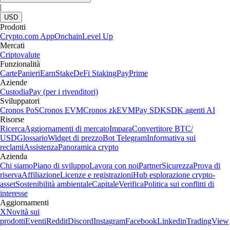
|
USD
Prodotti
Crypto.com App
Onchain
Level Up
Mercati
Criptovalute
Funzionalità
Carte
Panieri
Earn
Stake
DeFi Staking
Pay
Prime
Aziende
Custodia
Pay (per i rivenditori)
Sviluppatori
Cronos PoS
Cronos EVM
Cronos zkEVM
Pay SDK
SDK agenti AI
Risorse
Ricerca
Aggiornamenti di mercato
Impara
Convertitore BTC/
USD
Glossario
Widget di prezzo
Bot Telegram
Informativa sui
reclami
Assistenza
Panoramica crypto
Azienda
Chi siamo
Piano di sviluppo
Lavora con noi
Partner
Sicurezza
Prova di
riserva
Affiliazione
Licenze e registrazioni
Hub esplorazione crypto-
asset
Sostenibilità ambientale
Capitale
Verifica
Politica sui conflitti di
interesse
Aggiornamenti
X
Novità sui
prodotti
Eventi
Reddit
Discord
Instagram
Facebook
Linkedin
TradingView