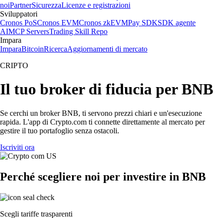
noi
Partner
Sicurezza
Licenze e registrazioni
Sviluppatori
Cronos PoS
Cronos EVM
Cronos zkEVM
Pay SDK
SDK agente
AI
MCP Servers
Trading Skill Repo
Impara
Impara
Bitcoin
Ricerca
Aggiornamenti di mercato
CRIPTO
Il tuo broker di fiducia per BNB
Se cerchi un broker BNB, ti servono prezzi chiari e un'esecuzione
rapida. L'app di Crypto.com ti connette direttamente al mercato per
gestire il tuo portafoglio senza ostacoli.
Iscriviti ora
Perché scegliere noi per investire in BNB
Scegli tariffe trasparenti