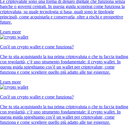
Le criptovalute sono una forma di denaro digitale che funziona senza
banche o governi centrali. In questa guida scoprirai come funziona la
criptovaluta, su quale tecnologia si basa, quali sono le tipologie
principali, come acquistarla e conservarla, oltre a rischi e prospettive
future.
Learn more
Cos'è un crypto wallet e come funziona?
Che tu stia acquistando la tua prima criptovaluta o che tu faccia trading
con regolarità, c’è uno strumento fondamentale: il crypto wallet. In
questa guida spieghiamo cos’è un wallet per criptovalute, come
funziona e come scegliere quello più adatto alle tue esigenze.
Learn more
Cos'è un crypto wallet e come funziona?
Che tu stia acquistando la tua prima criptovaluta o che tu faccia trading
con regolarità, c’è uno strumento fondamentale: il crypto wallet. In
questa guida spieghiamo cos’è un wallet per criptovalute, come
funziona e come scegliere quello più adatto alle tue esigenze.