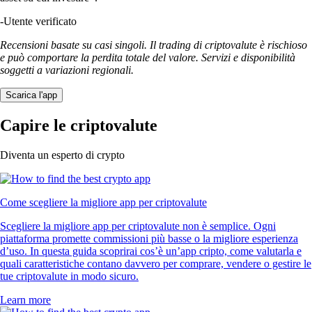
-
Utente verificato
Recensioni basate su casi singoli. Il trading di criptovalute è rischioso
e può comportare la perdita totale del valore. Servizi e disponibilità
soggetti a variazioni regionali.
Scarica l'app
Capire le criptovalute
Diventa un esperto di crypto
Come scegliere la migliore app per criptovalute
Scegliere la migliore app per criptovalute non è semplice. Ogni
piattaforma promette commissioni più basse o la migliore esperienza
d’uso. In questa guida scoprirai cos’è un’app cripto, come valutarla e
quali caratteristiche contano davvero per comprare, vendere o gestire le
tue criptovalute in modo sicuro.
Learn more