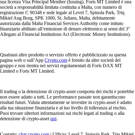
sua licenza Visa Principal Member (Issuing). Foris MT Limited è una
società a responsabilità limitata costituita a Malta, con numero di
registrazione C 90348 e sede legale al Level 7, Spinola Park, Triq
Mikiel Ang Borg, SPK 1000, St. Julians, Malta, debitamente
autorizzata dalla Malta Financial Services Authority come istituto
finanziario abilitato all’emissione di denaro elettronico ai sensi del 3°
Allegato al Financial Institutions Act (Electronic Money Institutions).
Qualsiasi altro prodotto o servizio offerto e pubblicizzato su questa
pagina web o sull’App
Crypto.com
è fornito da altre società del
gruppo e non rientra nei servizi regolamentati di Foris DAX MT
Limited o Foris MT Limited.
Il trading o la detenzione di crypto-asset comporta dei rischi e potrebbe
non essere adatto a tutti. Le performance passate non garantiscono
risultati futuri. Valuta attentamente se investire in crypto-asset è adatto
alla tua situazione finanziaria e al tuo livello di tolleranza al rischio.
Puoi trovare ulteriori informazioni sui rischi legati al trading o alla
detenzione di crypto-asset
qui
.
Contatto:
chat.crypto.com
| Ufficio: Level 7, Spinola Park, Triq Mikiel