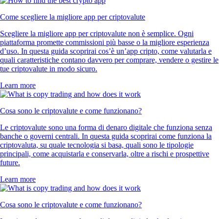
Come scegliere la migliore app per criptovalute
Scegliere la migliore app per criptovalute non è semplice. Ogni
piattaforma promette commissioni più basse o la migliore esperienza
d’uso. In questa guida scoprirai cos’è un’app cripto, come valutarla e
quali caratteristiche contano davvero per comprare, vendere o gestire le
tue criptovalute in modo sicuro.
Learn more
Cosa sono le criptovalute e come funzionano?
Le criptovalute sono una forma di denaro digitale che funziona senza
banche o governi centrali. In questa guida scoprirai come funziona la
criptovaluta, su quale tecnologia si basa, quali sono le tipologie
principali, come acquistarla e conservarla, oltre a rischi e prospettive
future.
Learn more
Cosa sono le criptovalute e come funzionano?