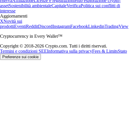
riserva
Affiliazione
Licenze e registrazioni
Hub esplorazione crypto-
asset
Sostenibilità ambientale
Capitale
Verifica
Politica sui conflitti di
interesse
Aggiornamenti
X
Novità sui
prodotti
Eventi
Reddit
Discord
Instagram
Facebook
Linkedin
TradingView
Cryptocurrency in Every Wallet™
Copyright © 2018-2026 Crypto.com. Tutti i diritti riservati.
Termini e condizioni SEE
Informativa sulla privacy
Fees & Limits
Stato
Preferenze sui cookie