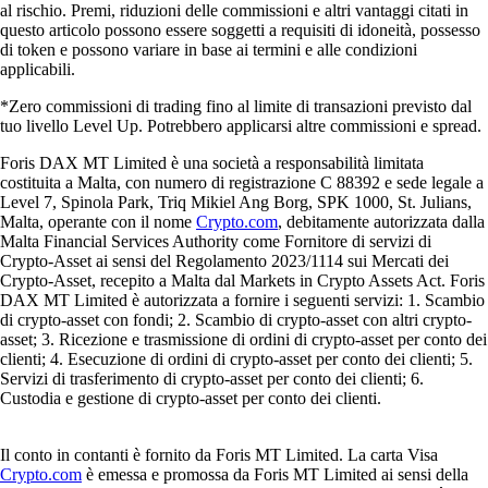
al rischio. Premi, riduzioni delle commissioni e altri vantaggi citati in
questo articolo possono essere soggetti a requisiti di idoneità, possesso
di token e possono variare in base ai termini e alle condizioni
applicabili.
*Zero commissioni di trading fino al limite di transazioni previsto dal
tuo livello Level Up. Potrebbero applicarsi altre commissioni e spread.
Foris DAX MT Limited è una società a responsabilità limitata
costituita a Malta, con numero di registrazione C 88392 e sede legale a
Level 7, Spinola Park, Triq Mikiel Ang Borg, SPK 1000, St. Julians,
Malta, operante con il nome
Crypto.com
, debitamente autorizzata dalla
Malta Financial Services Authority come Fornitore di servizi di
Crypto-Asset ai sensi del Regolamento 2023/1114 sui Mercati dei
Crypto-Asset, recepito a Malta dal Markets in Crypto Assets Act. Foris
DAX MT Limited è autorizzata a fornire i seguenti servizi: 1. Scambio
di crypto-asset con fondi; 2. Scambio di crypto-asset con altri crypto-
asset; 3. Ricezione e trasmissione di ordini di crypto-asset per conto dei
clienti; 4. Esecuzione di ordini di crypto-asset per conto dei clienti; 5.
Servizi di trasferimento di crypto-asset per conto dei clienti; 6.
Custodia e gestione di crypto-asset per conto dei clienti.
Il conto in contanti è fornito da Foris MT Limited. La carta Visa
Crypto.com
è emessa e promossa da Foris MT Limited ai sensi della