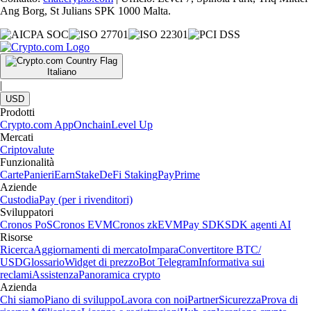
Ang Borg, St Julians SPK 1000 Malta.
Italiano
|
USD
Prodotti
Crypto.com App
Onchain
Level Up
Mercati
Criptovalute
Funzionalità
Carte
Panieri
Earn
Stake
DeFi Staking
Pay
Prime
Aziende
Custodia
Pay (per i rivenditori)
Sviluppatori
Cronos PoS
Cronos EVM
Cronos zkEVM
Pay SDK
SDK agenti AI
Risorse
Ricerca
Aggiornamenti di mercato
Impara
Convertitore BTC/
USD
Glossario
Widget di prezzo
Bot Telegram
Informativa sui
reclami
Assistenza
Panoramica crypto
Azienda
Chi siamo
Piano di sviluppo
Lavora con noi
Partner
Sicurezza
Prova di