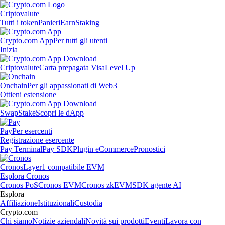
Criptovalute
Tutti i token
Panieri
Earn
Staking
Crypto.com App
Per tutti gli utenti
Inizia
Criptovalute
Carta prepagata Visa
Level Up
Onchain
Per gli appassionati di Web3
Ottieni estensione
Swap
Stake
Scopri le dApp
Pay
Per esercenti
Registrazione esercente
Pay Terminal
Pay SDK
Plugin eCommerce
Pronostici
Cronos
Layer1 compatibile EVM
Esplora Cronos
Cronos PoS
Cronos EVM
Cronos zkEVM
SDK agente AI
Esplora
Affiliazione
Istituzionali
Custodia
Crypto.com
Chi siamo
Notizie aziendali
Novità sui prodotti
Eventi
Lavora con