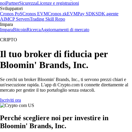
noi
Partner
Sicurezza
Licenze e registrazioni
Sviluppatori
Cronos PoS
Cronos EVM
Cronos zkEVM
Pay SDK
SDK agente
AI
MCP Servers
Trading Skill Repo
Impara
Impara
Bitcoin
Ricerca
Aggiornamenti di mercato
CRIPTO
Il tuo broker di fiducia per
Bloomin' Brands, Inc.
Se cerchi un broker Bloomin' Brands, Inc., ti servono prezzi chiari e
un'esecuzione rapida. L'app di Crypto.com ti connette direttamente al
mercato per gestire il tuo portafoglio senza ostacoli.
Iscriviti ora
Perché scegliere noi per investire in
Bloomin' Brands, Inc.