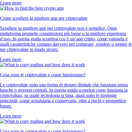
Learn more
Come scegliere la migliore app per criptovalute
Scegliere la migliore app per criptovalute non è semplice. Ogni
piattaforma promette commissioni più basse o la migliore esperienza
d’uso. In questa guida scoprirai cos’è un’app cripto, come valutarla e
quali caratteristiche contano davvero per comprare, vendere o gestire le
tue criptovalute in modo sicuro.
Learn more
Cosa sono le criptovalute e come funzionano?
Le criptovalute sono una forma di denaro digitale che funziona senza
banche o governi centrali. In questa guida scoprirai come funziona la
criptovaluta, su quale tecnologia si basa, quali sono le tipologie
principali, come acquistarla e conservarla, oltre a rischi e prospettive
future.
Learn more
Cosa sono le criptovalute e come funzionano?