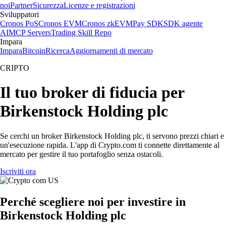
noi
Partner
Sicurezza
Licenze e registrazioni
Sviluppatori
Cronos PoS
Cronos EVM
Cronos zkEVM
Pay SDK
SDK agente
AI
MCP Servers
Trading Skill Repo
Impara
Impara
Bitcoin
Ricerca
Aggiornamenti di mercato
CRIPTO
Il tuo broker di fiducia per
Birkenstock Holding plc
Se cerchi un broker Birkenstock Holding plc, ti servono prezzi chiari e
un'esecuzione rapida. L'app di Crypto.com ti connette direttamente al
mercato per gestire il tuo portafoglio senza ostacoli.
Iscriviti ora
Perché scegliere noi per investire in
Birkenstock Holding plc