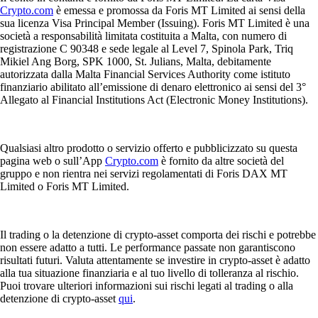
Crypto.com
è emessa e promossa da Foris MT Limited ai sensi della
sua licenza Visa Principal Member (Issuing). Foris MT Limited è una
società a responsabilità limitata costituita a Malta, con numero di
registrazione C 90348 e sede legale al Level 7, Spinola Park, Triq
Mikiel Ang Borg, SPK 1000, St. Julians, Malta, debitamente
autorizzata dalla Malta Financial Services Authority come istituto
finanziario abilitato all’emissione di denaro elettronico ai sensi del 3°
Allegato al Financial Institutions Act (Electronic Money Institutions).
Qualsiasi altro prodotto o servizio offerto e pubblicizzato su questa
pagina web o sull’App
Crypto.com
è fornito da altre società del
gruppo e non rientra nei servizi regolamentati di Foris DAX MT
Limited o Foris MT Limited.
Il trading o la detenzione di crypto-asset comporta dei rischi e potrebbe
non essere adatto a tutti. Le performance passate non garantiscono
risultati futuri. Valuta attentamente se investire in crypto-asset è adatto
alla tua situazione finanziaria e al tuo livello di tolleranza al rischio.
Puoi trovare ulteriori informazioni sui rischi legati al trading o alla
detenzione di crypto-asset
qui
.