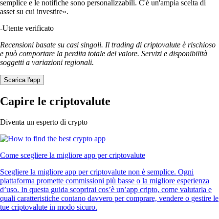
semplice e le notifiche sono personalizzabili. C'è un'ampia scelta di
asset su cui investire».
-
Utente verificato
Recensioni basate su casi singoli. Il trading di criptovalute è rischioso
e può comportare la perdita totale del valore. Servizi e disponibilità
soggetti a variazioni regionali.
Scarica l'app
Capire le criptovalute
Diventa un esperto di crypto
Come scegliere la migliore app per criptovalute
Scegliere la migliore app per criptovalute non è semplice. Ogni
piattaforma promette commissioni più basse o la migliore esperienza
d’uso. In questa guida scoprirai cos’è un’app cripto, come valutarla e
quali caratteristiche contano davvero per comprare, vendere o gestire le
tue criptovalute in modo sicuro.