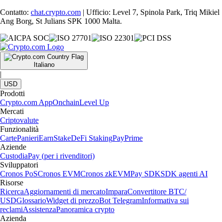
Contatto:
chat.crypto.com
| Ufficio: Level 7, Spinola Park, Triq Mikiel
Ang Borg, St Julians SPK 1000 Malta.
Italiano
|
USD
Prodotti
Crypto.com App
Onchain
Level Up
Mercati
Criptovalute
Funzionalità
Carte
Panieri
Earn
Stake
DeFi Staking
Pay
Prime
Aziende
Custodia
Pay (per i rivenditori)
Sviluppatori
Cronos PoS
Cronos EVM
Cronos zkEVM
Pay SDK
SDK agenti AI
Risorse
Ricerca
Aggiornamenti di mercato
Impara
Convertitore BTC/
USD
Glossario
Widget di prezzo
Bot Telegram
Informativa sui
reclami
Assistenza
Panoramica crypto
Azienda