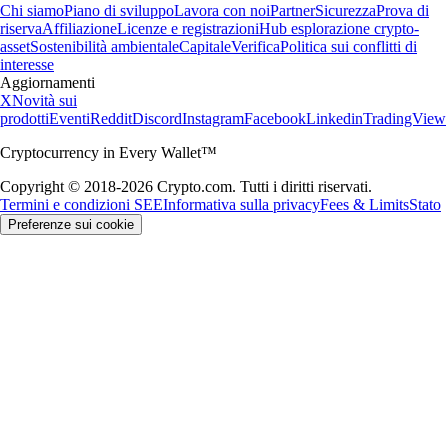
Chi siamo
Piano di sviluppo
Lavora con noi
Partner
Sicurezza
Prova di
riserva
Affiliazione
Licenze e registrazioni
Hub esplorazione crypto-
asset
Sostenibilità ambientale
Capitale
Verifica
Politica sui conflitti di
interesse
Aggiornamenti
X
Novità sui
prodotti
Eventi
Reddit
Discord
Instagram
Facebook
Linkedin
TradingView
Cryptocurrency in Every Wallet™
Copyright © 2018-2026 Crypto.com. Tutti i diritti riservati.
Termini e condizioni SEE
Informativa sulla privacy
Fees & Limits
Stato
Preferenze sui cookie