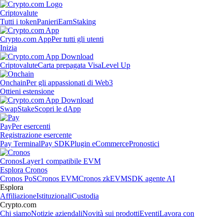
Criptovalute
Tutti i token
Panieri
Earn
Staking
Crypto.com App
Per tutti gli utenti
Inizia
Criptovalute
Carta prepagata Visa
Level Up
Onchain
Per gli appassionati di Web3
Ottieni estensione
Swap
Stake
Scopri le dApp
Pay
Per esercenti
Registrazione esercente
Pay Terminal
Pay SDK
Plugin eCommerce
Pronostici
Cronos
Layer1 compatibile EVM
Esplora Cronos
Cronos PoS
Cronos EVM
Cronos zkEVM
SDK agente AI
Esplora
Affiliazione
Istituzionali
Custodia
Crypto.com
Chi siamo
Notizie aziendali
Novità sui prodotti
Eventi
Lavora con