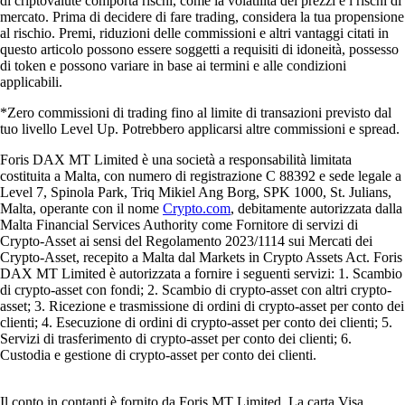
di criptovalute comporta rischi, come la volatilità dei prezzi e i rischi di
mercato. Prima di decidere di fare trading, considera la tua propensione
al rischio. Premi, riduzioni delle commissioni e altri vantaggi citati in
questo articolo possono essere soggetti a requisiti di idoneità, possesso
di token e possono variare in base ai termini e alle condizioni
applicabili.
*Zero commissioni di trading fino al limite di transazioni previsto dal
tuo livello Level Up. Potrebbero applicarsi altre commissioni e spread.
Foris DAX MT Limited è una società a responsabilità limitata
costituita a Malta, con numero di registrazione C 88392 e sede legale a
Level 7, Spinola Park, Triq Mikiel Ang Borg, SPK 1000, St. Julians,
Malta, operante con il nome
Crypto.com
, debitamente autorizzata dalla
Malta Financial Services Authority come Fornitore di servizi di
Crypto-Asset ai sensi del Regolamento 2023/1114 sui Mercati dei
Crypto-Asset, recepito a Malta dal Markets in Crypto Assets Act. Foris
DAX MT Limited è autorizzata a fornire i seguenti servizi: 1. Scambio
di crypto-asset con fondi; 2. Scambio di crypto-asset con altri crypto-
asset; 3. Ricezione e trasmissione di ordini di crypto-asset per conto dei
clienti; 4. Esecuzione di ordini di crypto-asset per conto dei clienti; 5.
Servizi di trasferimento di crypto-asset per conto dei clienti; 6.
Custodia e gestione di crypto-asset per conto dei clienti.
Il conto in contanti è fornito da Foris MT Limited. La carta Visa