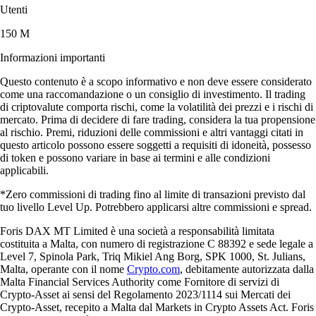
Utenti
150 M
Informazioni importanti
Questo contenuto è a scopo informativo e non deve essere considerato
come una raccomandazione o un consiglio di investimento. Il trading
di criptovalute comporta rischi, come la volatilità dei prezzi e i rischi di
mercato. Prima di decidere di fare trading, considera la tua propensione
al rischio. Premi, riduzioni delle commissioni e altri vantaggi citati in
questo articolo possono essere soggetti a requisiti di idoneità, possesso
di token e possono variare in base ai termini e alle condizioni
applicabili.
*Zero commissioni di trading fino al limite di transazioni previsto dal
tuo livello Level Up. Potrebbero applicarsi altre commissioni e spread.
Foris DAX MT Limited è una società a responsabilità limitata
costituita a Malta, con numero di registrazione C 88392 e sede legale a
Level 7, Spinola Park, Triq Mikiel Ang Borg, SPK 1000, St. Julians,
Malta, operante con il nome
Crypto.com
, debitamente autorizzata dalla
Malta Financial Services Authority come Fornitore di servizi di
Crypto-Asset ai sensi del Regolamento 2023/1114 sui Mercati dei
Crypto-Asset, recepito a Malta dal Markets in Crypto Assets Act. Foris