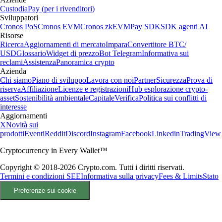
Custodia
Pay (per i rivenditori)
Sviluppatori
Cronos PoS
Cronos EVM
Cronos zkEVM
Pay SDK
SDK agenti AI
Risorse
Ricerca
Aggiornamenti di mercato
Impara
Convertitore BTC/
USD
Glossario
Widget di prezzo
Bot Telegram
Informativa sui
reclami
Assistenza
Panoramica crypto
Azienda
Chi siamo
Piano di sviluppo
Lavora con noi
Partner
Sicurezza
Prova di
riserva
Affiliazione
Licenze e registrazioni
Hub esplorazione crypto-
asset
Sostenibilità ambientale
Capitale
Verifica
Politica sui conflitti di
interesse
Aggiornamenti
X
Novità sui
prodotti
Eventi
Reddit
Discord
Instagram
Facebook
Linkedin
TradingView
Cryptocurrency in Every Wallet™
Copyright © 2018-2026 Crypto.com. Tutti i diritti riservati.
Termini e condizioni SEE
Informativa sulla privacy
Fees & Limits
Stato
Preferenze sui cookie