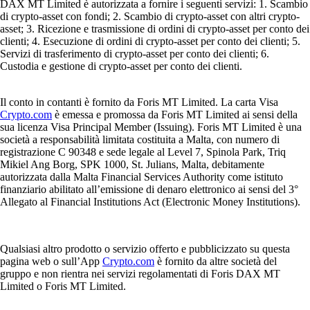
DAX MT Limited è autorizzata a fornire i seguenti servizi: 1. Scambio
di crypto-asset con fondi; 2. Scambio di crypto-asset con altri crypto-
asset; 3. Ricezione e trasmissione di ordini di crypto-asset per conto dei
clienti; 4. Esecuzione di ordini di crypto-asset per conto dei clienti; 5.
Servizi di trasferimento di crypto-asset per conto dei clienti; 6.
Custodia e gestione di crypto-asset per conto dei clienti.
Il conto in contanti è fornito da Foris MT Limited. La carta Visa
Crypto.com
è emessa e promossa da Foris MT Limited ai sensi della
sua licenza Visa Principal Member (Issuing). Foris MT Limited è una
società a responsabilità limitata costituita a Malta, con numero di
registrazione C 90348 e sede legale al Level 7, Spinola Park, Triq
Mikiel Ang Borg, SPK 1000, St. Julians, Malta, debitamente
autorizzata dalla Malta Financial Services Authority come istituto
finanziario abilitato all’emissione di denaro elettronico ai sensi del 3°
Allegato al Financial Institutions Act (Electronic Money Institutions).
Qualsiasi altro prodotto o servizio offerto e pubblicizzato su questa
pagina web o sull’App
Crypto.com
è fornito da altre società del
gruppo e non rientra nei servizi regolamentati di Foris DAX MT
Limited o Foris MT Limited.