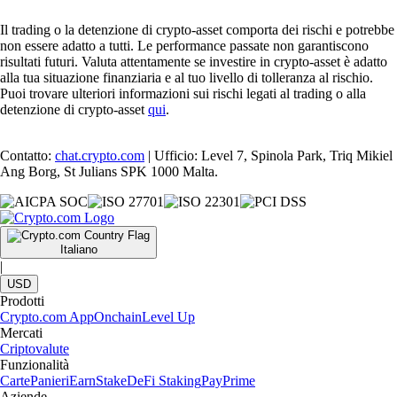
Il trading o la detenzione di crypto-asset comporta dei rischi e potrebbe
non essere adatto a tutti. Le performance passate non garantiscono
risultati futuri. Valuta attentamente se investire in crypto-asset è adatto
alla tua situazione finanziaria e al tuo livello di tolleranza al rischio.
Puoi trovare ulteriori informazioni sui rischi legati al trading o alla
detenzione di crypto-asset
qui
.
Contatto:
chat.crypto.com
| Ufficio: Level 7, Spinola Park, Triq Mikiel
Ang Borg, St Julians SPK 1000 Malta.
Italiano
|
USD
Prodotti
Crypto.com App
Onchain
Level Up
Mercati
Criptovalute
Funzionalità
Carte
Panieri
Earn
Stake
DeFi Staking
Pay
Prime
Aziende