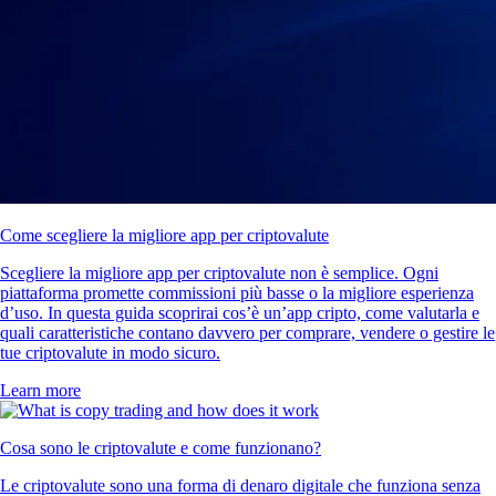
Come scegliere la migliore app per criptovalute
Scegliere la migliore app per criptovalute non è semplice. Ogni
piattaforma promette commissioni più basse o la migliore esperienza
d’uso. In questa guida scoprirai cos’è un’app cripto, come valutarla e
quali caratteristiche contano davvero per comprare, vendere o gestire le
tue criptovalute in modo sicuro.
Learn more
Cosa sono le criptovalute e come funzionano?
Le criptovalute sono una forma di denaro digitale che funziona senza