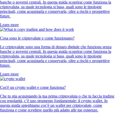
banche o governi centrali. In questa guida scoprirai come funziona la
criptovaluta, su quale tecnologia si basa, quali sono le tipologie
principali, come acquistarla e conservarla, oltre a rischi e prospettive
future.
Learn more
Cosa sono le criptovalute e come funzionano?
Le criptovalute sono una forma di denaro digitale che funziona senza
banche o governi centrali. In questa guida scoprirai come funziona la
criptovaluta, su quale tecnologia si basa, quali sono le tipologie
principali, come acquistarla e conservarla, oltre a rischi e prospettive
future.
Learn more
Cos'è un crypto wallet e come funziona?
Che tu stia acquistando la tua prima criptovaluta o che tu faccia trading
con regolarità, c’è uno strumento fondamentale: il crypto wallet. In
questa guida spieghiamo cos’è un wallet per criptovalute, come
funziona e come scegliere quello più adatto alle tue esigenze.