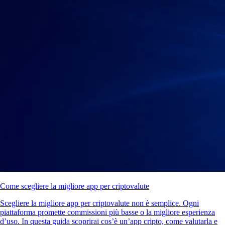
Come scegliere la migliore app per criptovalute
Scegliere la migliore app per criptovalute non è semplice. Ogni
piattaforma promette commissioni più basse o la migliore esperienza
d’uso. In questa guida scoprirai cos’è un’app cripto, come valutarla e