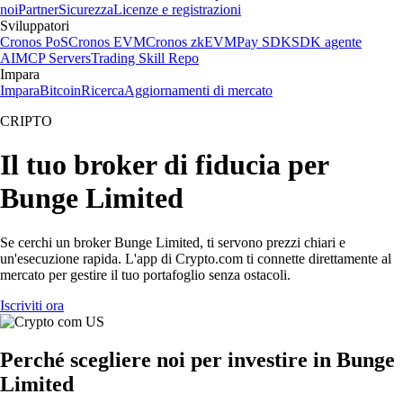
noi
Partner
Sicurezza
Licenze e registrazioni
Sviluppatori
Cronos PoS
Cronos EVM
Cronos zkEVM
Pay SDK
SDK agente
AI
MCP Servers
Trading Skill Repo
Impara
Impara
Bitcoin
Ricerca
Aggiornamenti di mercato
CRIPTO
Il tuo broker di fiducia per
Bunge Limited
Se cerchi un broker Bunge Limited, ti servono prezzi chiari e
un'esecuzione rapida. L'app di Crypto.com ti connette direttamente al
mercato per gestire il tuo portafoglio senza ostacoli.
Iscriviti ora
Perché scegliere noi per investire in Bunge
Limited