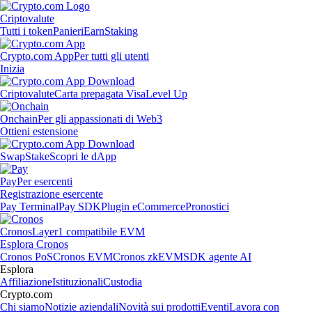
Criptovalute
Tutti i token
Panieri
Earn
Staking
Crypto.com App
Per tutti gli utenti
Inizia
Criptovalute
Carta prepagata Visa
Level Up
Onchain
Per gli appassionati di Web3
Ottieni estensione
Swap
Stake
Scopri le dApp
Pay
Per esercenti
Registrazione esercente
Pay Terminal
Pay SDK
Plugin eCommerce
Pronostici
Cronos
Layer1 compatibile EVM
Esplora Cronos
Cronos PoS
Cronos EVM
Cronos zkEVM
SDK agente AI
Esplora
Affiliazione
Istituzionali
Custodia
Crypto.com
Chi siamo
Notizie aziendali
Novità sui prodotti
Eventi
Lavora con