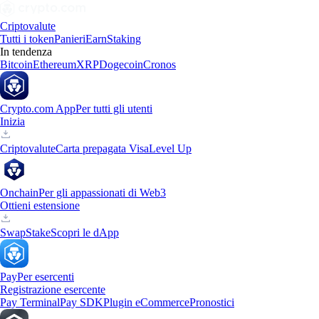
Criptovalute
Tutti i token
Panieri
Earn
Staking
In tendenza
Bitcoin
Ethereum
XRP
Dogecoin
Cronos
Crypto.com App
Per tutti gli utenti
Inizia
Criptovalute
Carta prepagata Visa
Level Up
Onchain
Per gli appassionati di Web3
Ottieni estensione
Swap
Stake
Scopri le dApp
Pay
Per esercenti
Registrazione esercente
Pay Terminal
Pay SDK
Plugin eCommerce
Pronostici