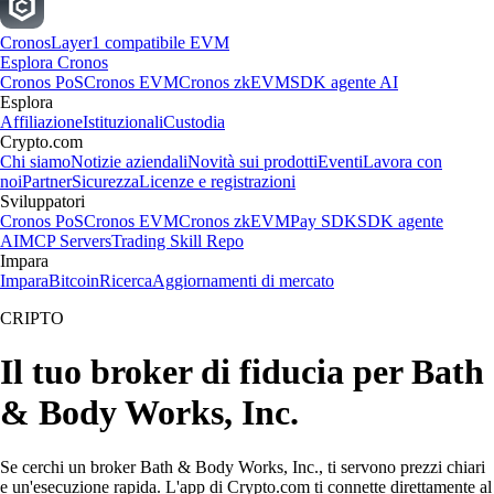
Cronos
Layer1 compatibile EVM
Esplora Cronos
Cronos PoS
Cronos EVM
Cronos zkEVM
SDK agente AI
Esplora
Affiliazione
Istituzionali
Custodia
Crypto.com
Chi siamo
Notizie aziendali
Novità sui prodotti
Eventi
Lavora con
noi
Partner
Sicurezza
Licenze e registrazioni
Sviluppatori
Cronos PoS
Cronos EVM
Cronos zkEVM
Pay SDK
SDK agente
AI
MCP Servers
Trading Skill Repo
Impara
Impara
Bitcoin
Ricerca
Aggiornamenti di mercato
CRIPTO
Il tuo broker di fiducia per Bath
& Body Works, Inc.
Se cerchi un broker Bath & Body Works, Inc., ti servono prezzi chiari
e un'esecuzione rapida. L'app di Crypto.com ti connette direttamente al