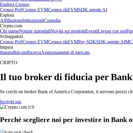
Esplora Cronos
Cronos PoS
Cronos EVM
Cronos zkEVM
SDK agente AI
Esplora
Affiliazione
Istituzionali
Custodia
Crypto.com
Chi siamo
Notizie aziendali
Novità sui prodotti
Eventi
Lavora con noi
Par
Sviluppatori
Cronos PoS
Cronos EVM
Cronos zkEVM
Pay SDK
SDK agente AI
MCP
Impara
Impara
Bitcoin
Ricerca
Aggiornamenti di mercato
CRIPTO
Il tuo broker di fiducia per Ban
Se cerchi un broker Bank of America Corporation, ti servono prezzi chiar
Iscriviti ora
Perché scegliere noi per investire in Bank