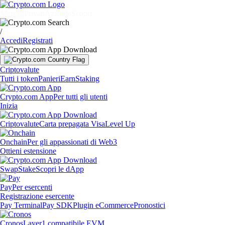
Mercati
Privati
Aziende
Scopri
/
Accedi
Registrati
Criptovalute
Tutti i token
Panieri
Earn
Staking
Crypto.com App
Per tutti gli utenti
Inizia
Criptovalute
Carta prepagata Visa
Level Up
Onchain
Per gli appassionati di Web3
Ottieni estensione
Swap
Stake
Scopri le dApp
Pay
Per esercenti
Registrazione esercente
Pay Terminal
Pay SDK
Plugin eCommerce
Pronostici
Cronos
Layer1 compatibile EVM