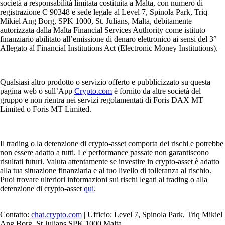
società a responsabilità limitata costituita a Malta, con numero di
registrazione C 90348 e sede legale al Level 7, Spinola Park, Triq
Mikiel Ang Borg, SPK 1000, St. Julians, Malta, debitamente
autorizzata dalla Malta Financial Services Authority come istituto
finanziario abilitato all’emissione di denaro elettronico ai sensi del 3°
Allegato al Financial Institutions Act (Electronic Money Institutions).
Qualsiasi altro prodotto o servizio offerto e pubblicizzato su questa
pagina web o sull’App
Crypto.com
è fornito da altre società del
gruppo e non rientra nei servizi regolamentati di Foris DAX MT
Limited o Foris MT Limited.
Il trading o la detenzione di crypto-asset comporta dei rischi e potrebbe
non essere adatto a tutti. Le performance passate non garantiscono
risultati futuri. Valuta attentamente se investire in crypto-asset è adatto
alla tua situazione finanziaria e al tuo livello di tolleranza al rischio.
Puoi trovare ulteriori informazioni sui rischi legati al trading o alla
detenzione di crypto-asset
qui
.
Contatto:
chat.crypto.com
| Ufficio: Level 7, Spinola Park, Triq Mikiel
Ang Borg, St Julians SPK 1000 Malta.