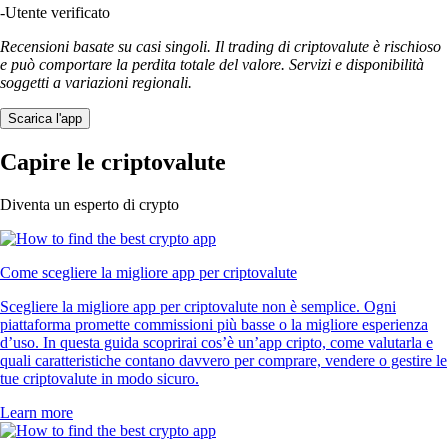
-
Utente verificato
Recensioni basate su casi singoli. Il trading di criptovalute è rischioso
e può comportare la perdita totale del valore. Servizi e disponibilità
soggetti a variazioni regionali.
Scarica l'app
Capire le criptovalute
Diventa un esperto di crypto
Come scegliere la migliore app per criptovalute
Scegliere la migliore app per criptovalute non è semplice. Ogni
piattaforma promette commissioni più basse o la migliore esperienza
d’uso. In questa guida scoprirai cos’è un’app cripto, come valutarla e
quali caratteristiche contano davvero per comprare, vendere o gestire le
tue criptovalute in modo sicuro.
Learn more