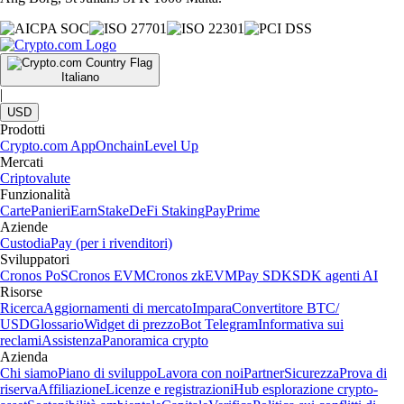
Italiano
|
USD
Prodotti
Crypto.com App
Onchain
Level Up
Mercati
Criptovalute
Funzionalità
Carte
Panieri
Earn
Stake
DeFi Staking
Pay
Prime
Aziende
Custodia
Pay (per i rivenditori)
Sviluppatori
Cronos PoS
Cronos EVM
Cronos zkEVM
Pay SDK
SDK agenti AI
Risorse
Ricerca
Aggiornamenti di mercato
Impara
Convertitore BTC/
USD
Glossario
Widget di prezzo
Bot Telegram
Informativa sui
reclami
Assistenza
Panoramica crypto
Azienda
Chi siamo
Piano di sviluppo
Lavora con noi
Partner
Sicurezza
Prova di
riserva
Affiliazione
Licenze e registrazioni
Hub esplorazione crypto-