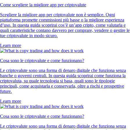
Come scegliere la migliore app per criptovalute
Scegliere la migliore app per criptovalute non è semplice. Ogni
piattaforma promette commissioni più basse o la migliore esperienza
d’uso. In questa guida scoprirai cos’è un’app cripto, come valutarla e
quali caratteristiche contano davvero per comprare, vendere o gestire le
tue criptovalute in modo sicuro.
Learn more
Cosa sono le criptovalute e come funzionano?
Le criptovalute sono una forma di denaro digitale che funziona senza
banche o governi centrali. In questa guida scoprirai come funziona la
criptovaluta, su quale tecnologia si basa, quali sono le tipologie
principali, come acquistarla e conservarla, oltre a rischi e prospettive
future.
Learn more
Cosa sono le criptovalute e come funzionano?
Le criptovalute sono una forma di denaro digitale che funziona senza