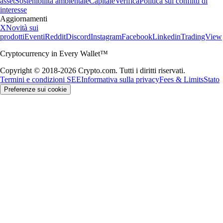
asset
Sostenibilità ambientale
Capitale
Verifica
Politica sui conflitti di
interesse
Aggiornamenti
X
Novità sui
prodotti
Eventi
Reddit
Discord
Instagram
Facebook
Linkedin
TradingView
Cryptocurrency in Every Wallet™
Copyright © 2018-2026 Crypto.com. Tutti i diritti riservati.
Termini e condizioni SEE
Informativa sulla privacy
Fees & Limits
Stato
Preferenze sui cookie