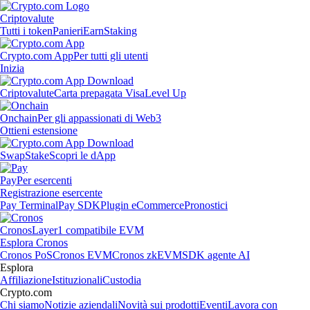
Criptovalute
Tutti i token
Panieri
Earn
Staking
Crypto.com App
Per tutti gli utenti
Inizia
Criptovalute
Carta prepagata Visa
Level Up
Onchain
Per gli appassionati di Web3
Ottieni estensione
Swap
Stake
Scopri le dApp
Pay
Per esercenti
Registrazione esercente
Pay Terminal
Pay SDK
Plugin eCommerce
Pronostici
Cronos
Layer1 compatibile EVM
Esplora Cronos
Cronos PoS
Cronos EVM
Cronos zkEVM
SDK agente AI
Esplora
Affiliazione
Istituzionali
Custodia
Crypto.com
Chi siamo
Notizie aziendali
Novità sui prodotti
Eventi
Lavora con