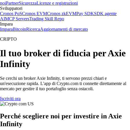
noi
Partner
Sicurezza
Licenze e registrazioni
Sviluppatori
Cronos PoS
Cronos EVM
Cronos zkEVM
Pay SDK
SDK agente
AI
MCP Servers
Trading Skill Repo
Impara
Impara
Bitcoin
Ricerca
Aggiornamenti di mercato
CRIPTO
Il tuo broker di fiducia per Axie
Infinity
Se cerchi un broker Axie Infinity, ti servono prezzi chiari e
un'esecuzione rapida. L'app di Crypto.com ti connette direttamente al
mercato per gestire il tuo portafoglio senza ostacoli.
Iscriviti ora
Perché scegliere noi per investire in Axie
Infinity