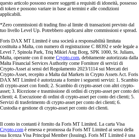
questo articolo possono essere soggetti a requisiti di idoneità, possesso
di token e possono variare in base ai termini e alle condizioni
applicabili.
*Zero commissioni di trading fino al limite di transazioni previsto dal
tuo livello Level Up. Potrebbero applicarsi altre commissioni e spread.
Foris DAX MT Limited è una società a responsabilità limitata
costituita a Malta, con numero di registrazione C 88392 e sede legale a
Level 7, Spinola Park, Triq Mikiel Ang Borg, SPK 1000, St. Julians,
Malta, operante con il nome
Crypto.com
, debitamente autorizzata dalla
Malta Financial Services Authority come Fornitore di servizi di
Crypto-Asset ai sensi del Regolamento 2023/1114 sui Mercati dei
Crypto-Asset, recepito a Malta dal Markets in Crypto Assets Act. Foris
DAX MT Limited è autorizzata a fornire i seguenti servizi: 1. Scambio
di crypto-asset con fondi; 2. Scambio di crypto-asset con altri crypto-
asset; 3. Ricezione e trasmissione di ordini di crypto-asset per conto dei
clienti; 4. Esecuzione di ordini di crypto-asset per conto dei clienti; 5.
Servizi di trasferimento di crypto-asset per conto dei clienti; 6.
Custodia e gestione di crypto-asset per conto dei clienti.
Il conto in contanti è fornito da Foris MT Limited. La carta Visa
Crypto.com
è emessa e promossa da Foris MT Limited ai sensi della
sua licenza Visa Principal Member (Issuing). Foris MT Limited è una