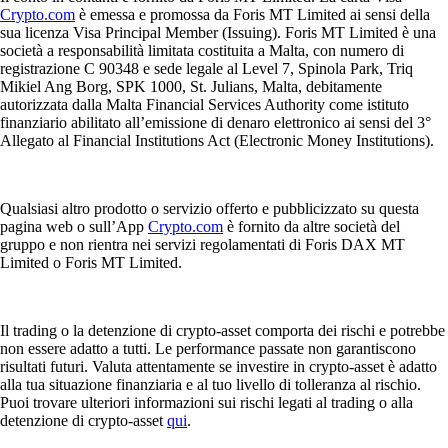
Crypto.com
è emessa e promossa da Foris MT Limited ai sensi della
sua licenza Visa Principal Member (Issuing). Foris MT Limited è una
società a responsabilità limitata costituita a Malta, con numero di
registrazione C 90348 e sede legale al Level 7, Spinola Park, Triq
Mikiel Ang Borg, SPK 1000, St. Julians, Malta, debitamente
autorizzata dalla Malta Financial Services Authority come istituto
finanziario abilitato all’emissione di denaro elettronico ai sensi del 3°
Allegato al Financial Institutions Act (Electronic Money Institutions).
Qualsiasi altro prodotto o servizio offerto e pubblicizzato su questa
pagina web o sull’App
Crypto.com
è fornito da altre società del
gruppo e non rientra nei servizi regolamentati di Foris DAX MT
Limited o Foris MT Limited.
Il trading o la detenzione di crypto-asset comporta dei rischi e potrebbe
non essere adatto a tutti. Le performance passate non garantiscono
risultati futuri. Valuta attentamente se investire in crypto-asset è adatto
alla tua situazione finanziaria e al tuo livello di tolleranza al rischio.
Puoi trovare ulteriori informazioni sui rischi legati al trading o alla
detenzione di crypto-asset
qui
.