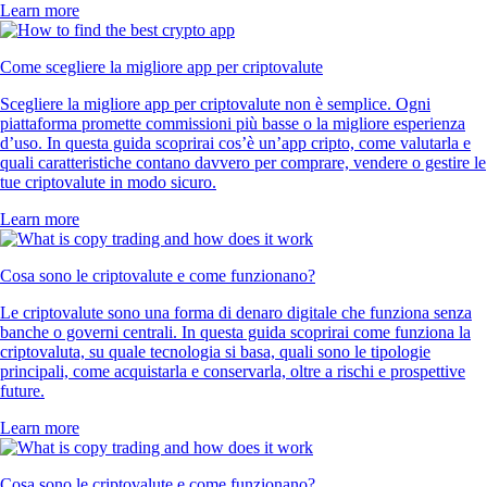
Learn more
Come scegliere la migliore app per criptovalute
Scegliere la migliore app per criptovalute non è semplice. Ogni
piattaforma promette commissioni più basse o la migliore esperienza
d’uso. In questa guida scoprirai cos’è un’app cripto, come valutarla e
quali caratteristiche contano davvero per comprare, vendere o gestire le
tue criptovalute in modo sicuro.
Learn more
Cosa sono le criptovalute e come funzionano?
Le criptovalute sono una forma di denaro digitale che funziona senza
banche o governi centrali. In questa guida scoprirai come funziona la
criptovaluta, su quale tecnologia si basa, quali sono le tipologie
principali, come acquistarla e conservarla, oltre a rischi e prospettive
future.
Learn more
Cosa sono le criptovalute e come funzionano?