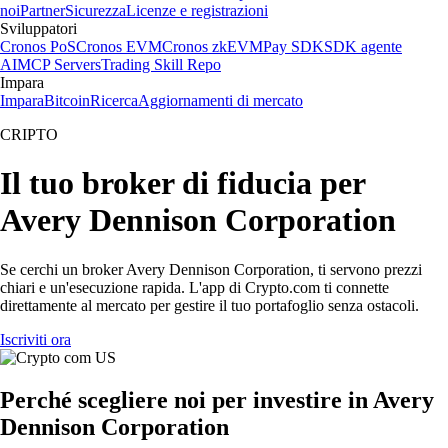
noi
Partner
Sicurezza
Licenze e registrazioni
Sviluppatori
Cronos PoS
Cronos EVM
Cronos zkEVM
Pay SDK
SDK agente
AI
MCP Servers
Trading Skill Repo
Impara
Impara
Bitcoin
Ricerca
Aggiornamenti di mercato
CRIPTO
Il tuo broker di fiducia per
Avery Dennison Corporation
Se cerchi un broker Avery Dennison Corporation, ti servono prezzi
chiari e un'esecuzione rapida. L'app di Crypto.com ti connette
direttamente al mercato per gestire il tuo portafoglio senza ostacoli.
Iscriviti ora
Perché scegliere noi per investire in Avery
Dennison Corporation