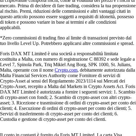
di criptovalute comporta rischi, come la volatilità dei prezzi e i rischi di
mercato. Prima di decidere di fare trading, considera la tua propensione
al rischio. Premi, riduzioni delle commissioni e altri vantaggi citati in
questo articolo possono essere soggetti a requisiti di idoneità, possesso
di token e possono variare in base ai termini e alle condizioni
applicabili.
*Zero commissioni di trading fino al limite di transazioni previsto dal
tuo livello Level Up. Potrebbero applicarsi altre commissioni e spread.
Foris DAX MT Limited è una società a responsabilità limitata
costituita a Malta, con numero di registrazione C 88392 e sede legale a
Level 7, Spinola Park, Triq Mikiel Ang Borg, SPK 1000, St. Julians,
Malta, operante con il nome
Crypto.com
, debitamente autorizzata dalla
Malta Financial Services Authority come Fornitore di servizi di
Crypto-Asset ai sensi del Regolamento 2023/1114 sui Mercati dei
Crypto-Asset, recepito a Malta dal Markets in Crypto Assets Act. Foris
DAX MT Limited è autorizzata a fornire i seguenti servizi: 1. Scambio
di crypto-asset con fondi; 2. Scambio di crypto-asset con altri crypto-
asset; 3. Ricezione e trasmissione di ordini di crypto-asset per conto dei
clienti; 4. Esecuzione di ordini di crypto-asset per conto dei clienti; 5.
Servizi di trasferimento di crypto-asset per conto dei clienti; 6.
Custodia e gestione di crypto-asset per conto dei clienti.
Il conto in contanti è fornito da Foris MT Limited. La carta Visa