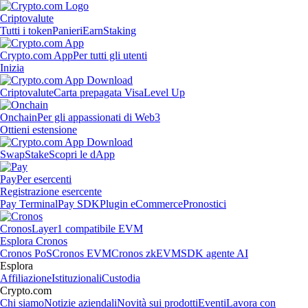
Criptovalute
Tutti i token
Panieri
Earn
Staking
Crypto.com App
Per tutti gli utenti
Inizia
Criptovalute
Carta prepagata Visa
Level Up
Onchain
Per gli appassionati di Web3
Ottieni estensione
Swap
Stake
Scopri le dApp
Pay
Per esercenti
Registrazione esercente
Pay Terminal
Pay SDK
Plugin eCommerce
Pronostici
Cronos
Layer1 compatibile EVM
Esplora Cronos
Cronos PoS
Cronos EVM
Cronos zkEVM
SDK agente AI
Esplora
Affiliazione
Istituzionali
Custodia
Crypto.com
Chi siamo
Notizie aziendali
Novità sui prodotti
Eventi
Lavora con