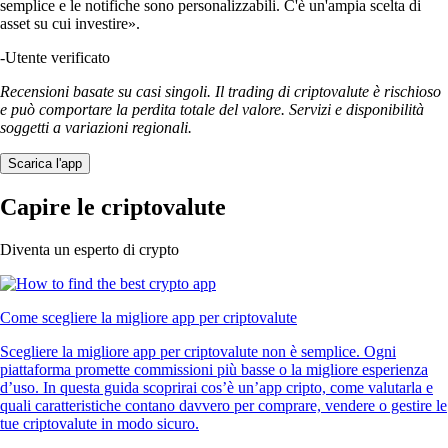
semplice e le notifiche sono personalizzabili. C'è un'ampia scelta di
asset su cui investire».
-
Utente verificato
Recensioni basate su casi singoli. Il trading di criptovalute è rischioso
e può comportare la perdita totale del valore. Servizi e disponibilità
soggetti a variazioni regionali.
Scarica l'app
Capire le criptovalute
Diventa un esperto di crypto
Come scegliere la migliore app per criptovalute
Scegliere la migliore app per criptovalute non è semplice. Ogni
piattaforma promette commissioni più basse o la migliore esperienza
d’uso. In questa guida scoprirai cos’è un’app cripto, come valutarla e
quali caratteristiche contano davvero per comprare, vendere o gestire le
tue criptovalute in modo sicuro.