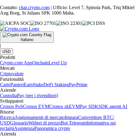
Contatto:
chat.crypto.com
| Ufficio: Level 7, Spinola Park, Triq Mikiel
Ang Borg, St Julians SPK 1000 Malta.
Italiano
|
USD
Prodotti
Crypto.com App
Onchain
Level Up
Mercati
Criptovalute
Funzionalità
Carte
Panieri
Earn
Stake
DeFi Staking
Pay
Prime
Aziende
Custodia
Pay (per i rivenditori)
Sviluppatori
Cronos PoS
Cronos EVM
Cronos zkEVM
Pay SDK
SDK agenti AI
Risorse
Ricerca
Aggiornamenti di mercato
Impara
Convertitore BTC/
USD
Glossario
Widget di prezzo
Bot Telegram
Informativa sui
reclami
Assistenza
Panoramica crypto
Azienda