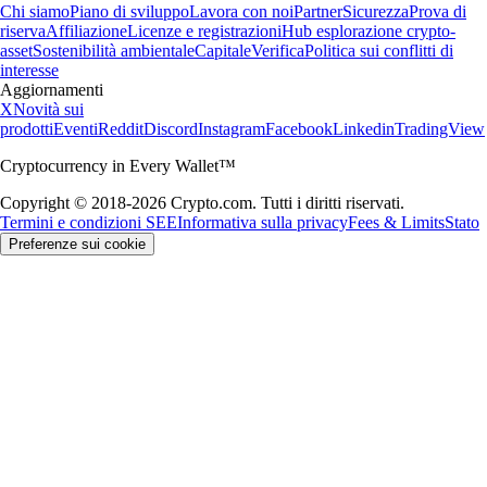
Chi siamo
Piano di sviluppo
Lavora con noi
Partner
Sicurezza
Prova di
riserva
Affiliazione
Licenze e registrazioni
Hub esplorazione crypto-
asset
Sostenibilità ambientale
Capitale
Verifica
Politica sui conflitti di
interesse
Aggiornamenti
X
Novità sui
prodotti
Eventi
Reddit
Discord
Instagram
Facebook
Linkedin
TradingView
Cryptocurrency in Every Wallet™
Copyright © 2018-2026 Crypto.com. Tutti i diritti riservati.
Termini e condizioni SEE
Informativa sulla privacy
Fees & Limits
Stato
Preferenze sui cookie