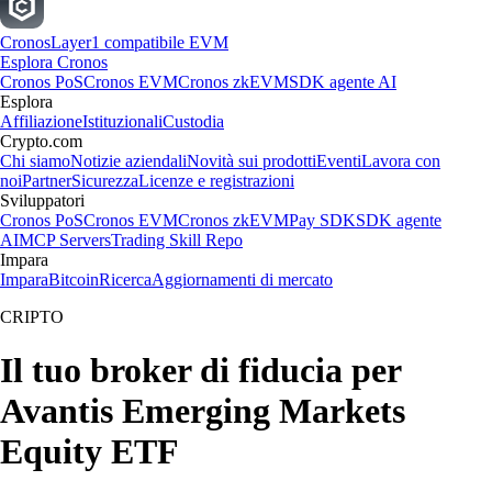
Cronos
Layer1 compatibile EVM
Esplora Cronos
Cronos PoS
Cronos EVM
Cronos zkEVM
SDK agente AI
Esplora
Affiliazione
Istituzionali
Custodia
Crypto.com
Chi siamo
Notizie aziendali
Novità sui prodotti
Eventi
Lavora con
noi
Partner
Sicurezza
Licenze e registrazioni
Sviluppatori
Cronos PoS
Cronos EVM
Cronos zkEVM
Pay SDK
SDK agente
AI
MCP Servers
Trading Skill Repo
Impara
Impara
Bitcoin
Ricerca
Aggiornamenti di mercato
CRIPTO
Il tuo broker di fiducia per
Avantis Emerging Markets
Equity ETF