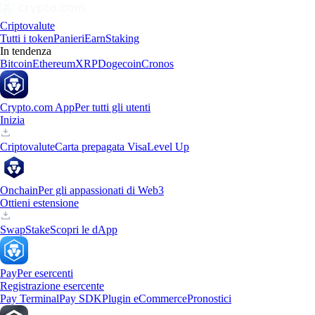
Criptovalute
Tutti i token
Panieri
Earn
Staking
In tendenza
Bitcoin
Ethereum
XRP
Dogecoin
Cronos
Crypto.com App
Per tutti gli utenti
Inizia
Criptovalute
Carta prepagata Visa
Level Up
Onchain
Per gli appassionati di Web3
Ottieni estensione
Swap
Stake
Scopri le dApp
Pay
Per esercenti
Registrazione esercente
Pay Terminal
Pay SDK
Plugin eCommerce
Pronostici