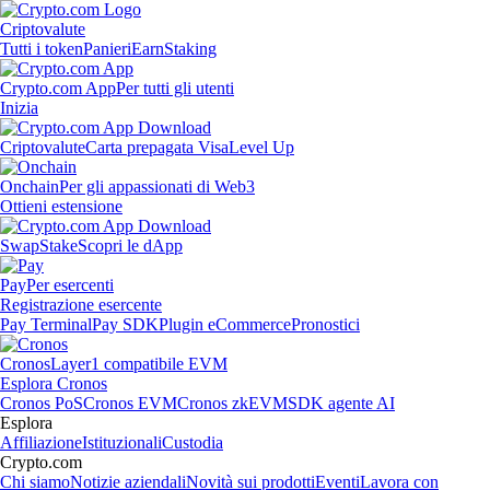
Criptovalute
Tutti i token
Panieri
Earn
Staking
Crypto.com App
Per tutti gli utenti
Inizia
Criptovalute
Carta prepagata Visa
Level Up
Onchain
Per gli appassionati di Web3
Ottieni estensione
Swap
Stake
Scopri le dApp
Pay
Per esercenti
Registrazione esercente
Pay Terminal
Pay SDK
Plugin eCommerce
Pronostici
Cronos
Layer1 compatibile EVM
Esplora Cronos
Cronos PoS
Cronos EVM
Cronos zkEVM
SDK agente AI
Esplora
Affiliazione
Istituzionali
Custodia
Crypto.com
Chi siamo
Notizie aziendali
Novità sui prodotti
Eventi
Lavora con