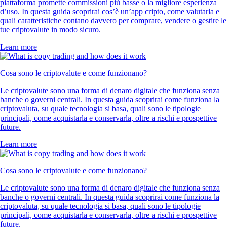
piattaforma promette commissioni più basse o la migliore esperienza
d’uso. In questa guida scoprirai cos’è un’app cripto, come valutarla e
quali caratteristiche contano davvero per comprare, vendere o gestire le
tue criptovalute in modo sicuro.
Learn more
Cosa sono le criptovalute e come funzionano?
Le criptovalute sono una forma di denaro digitale che funziona senza
banche o governi centrali. In questa guida scoprirai come funziona la
criptovaluta, su quale tecnologia si basa, quali sono le tipologie
principali, come acquistarla e conservarla, oltre a rischi e prospettive
future.
Learn more
Cosa sono le criptovalute e come funzionano?
Le criptovalute sono una forma di denaro digitale che funziona senza
banche o governi centrali. In questa guida scoprirai come funziona la
criptovaluta, su quale tecnologia si basa, quali sono le tipologie
principali, come acquistarla e conservarla, oltre a rischi e prospettive
future.