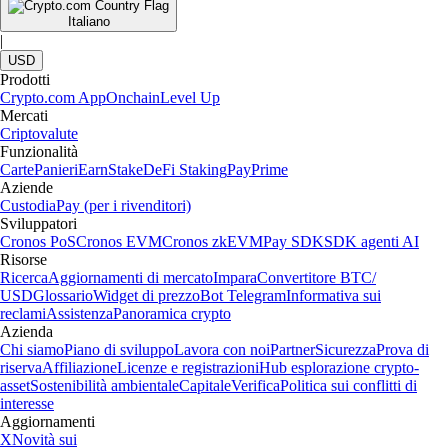
Italiano
|
USD
Prodotti
Crypto.com App
Onchain
Level Up
Mercati
Criptovalute
Funzionalità
Carte
Panieri
Earn
Stake
DeFi Staking
Pay
Prime
Aziende
Custodia
Pay (per i rivenditori)
Sviluppatori
Cronos PoS
Cronos EVM
Cronos zkEVM
Pay SDK
SDK agenti AI
Risorse
Ricerca
Aggiornamenti di mercato
Impara
Convertitore BTC/
USD
Glossario
Widget di prezzo
Bot Telegram
Informativa sui
reclami
Assistenza
Panoramica crypto
Azienda
Chi siamo
Piano di sviluppo
Lavora con noi
Partner
Sicurezza
Prova di
riserva
Affiliazione
Licenze e registrazioni
Hub esplorazione crypto-
asset
Sostenibilità ambientale
Capitale
Verifica
Politica sui conflitti di
interesse
Aggiornamenti
X
Novità sui