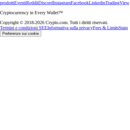
prodotti
Eventi
Reddit
Discord
Instagram
Facebook
Linkedin
TradingView
Cryptocurrency in Every Wallet™
Copyright © 2018-2026 Crypto.com. Tutti i diritti riservati.
Termini e condizioni SEE
Informativa sulla privacy
Fees & Limits
Stato
Preferenze sui cookie