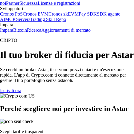
noi
Partner
Sicurezza
Licenze e registrazioni
Sviluppatori
Cronos PoS
Cronos EVM
Cronos zkEVM
Pay SDK
SDK agente
AI
MCP Servers
Trading Skill Repo
Impara
Impara
Bitcoin
Ricerca
Aggiornamenti di mercato
CRIPTO
Il tuo broker di fiducia per Astar
Se cerchi un broker Astar, ti servono prezzi chiari e un'esecuzione
rapida. L'app di Crypto.com ti connette direttamente al mercato per
gestire il tuo portafoglio senza ostacoli.
Iscriviti ora
Perché scegliere noi per investire in Astar
Scegli tariffe trasparenti