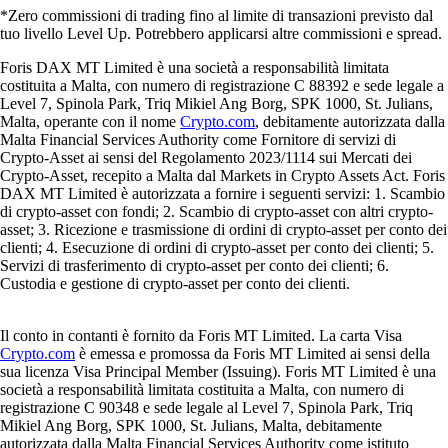
*Zero commissioni di trading fino al limite di transazioni previsto dal
tuo livello Level Up. Potrebbero applicarsi altre commissioni e spread.
Foris DAX MT Limited è una società a responsabilità limitata
costituita a Malta, con numero di registrazione C 88392 e sede legale a
Level 7, Spinola Park, Triq Mikiel Ang Borg, SPK 1000, St. Julians,
Malta, operante con il nome
Crypto.com
, debitamente autorizzata dalla
Malta Financial Services Authority come Fornitore di servizi di
Crypto-Asset ai sensi del Regolamento 2023/1114 sui Mercati dei
Crypto-Asset, recepito a Malta dal Markets in Crypto Assets Act. Foris
DAX MT Limited è autorizzata a fornire i seguenti servizi: 1. Scambio
di crypto-asset con fondi; 2. Scambio di crypto-asset con altri crypto-
asset; 3. Ricezione e trasmissione di ordini di crypto-asset per conto dei
clienti; 4. Esecuzione di ordini di crypto-asset per conto dei clienti; 5.
Servizi di trasferimento di crypto-asset per conto dei clienti; 6.
Custodia e gestione di crypto-asset per conto dei clienti.
Il conto in contanti è fornito da Foris MT Limited. La carta Visa
Crypto.com
è emessa e promossa da Foris MT Limited ai sensi della
sua licenza Visa Principal Member (Issuing). Foris MT Limited è una
società a responsabilità limitata costituita a Malta, con numero di
registrazione C 90348 e sede legale al Level 7, Spinola Park, Triq
Mikiel Ang Borg, SPK 1000, St. Julians, Malta, debitamente
autorizzata dalla Malta Financial Services Authority come istituto