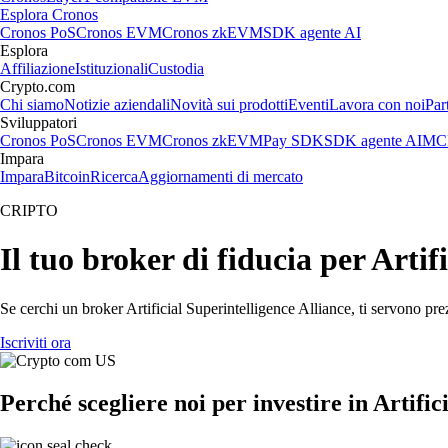
Esplora Cronos
Cronos PoS
Cronos EVM
Cronos zkEVM
SDK agente AI
Esplora
Affiliazione
Istituzionali
Custodia
Crypto.com
Chi siamo
Notizie aziendali
Novità sui prodotti
Eventi
Lavora con noi
Par
Sviluppatori
Cronos PoS
Cronos EVM
Cronos zkEVM
Pay SDK
SDK agente AI
MCP
Impara
Impara
Bitcoin
Ricerca
Aggiornamenti di mercato
CRIPTO
Il tuo broker di fiducia per Artif
Se cerchi un broker Artificial Superintelligence Alliance, ti servono pre
Iscriviti ora
Perché scegliere noi per investire in Artific