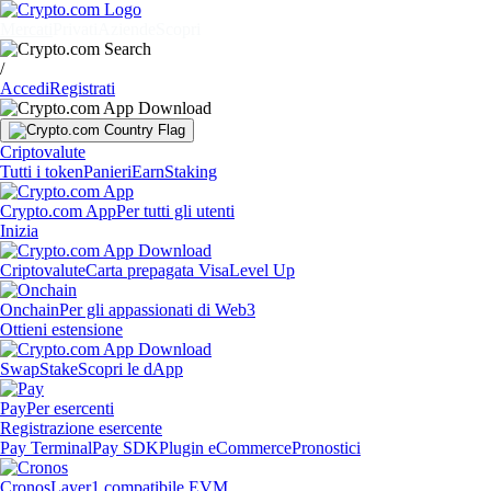
Mercati
Privati
Aziende
Scopri
/
Accedi
Registrati
Criptovalute
Tutti i token
Panieri
Earn
Staking
Crypto.com App
Per tutti gli utenti
Inizia
Criptovalute
Carta prepagata Visa
Level Up
Onchain
Per gli appassionati di Web3
Ottieni estensione
Swap
Stake
Scopri le dApp
Pay
Per esercenti
Registrazione esercente
Pay Terminal
Pay SDK
Plugin eCommerce
Pronostici
Cronos
Layer1 compatibile EVM