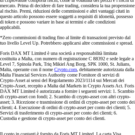
di criptovalute comporta rischi, come la volatilità dei prezzi e i rischi di
mercato. Prima di decidere di fare trading, considera la tua propensione
al rischio. Premi, riduzioni delle commissioni e altri vantaggi citati in
questo articolo possono essere soggetti a requisiti di idoneità, possesso
di token e possono variare in base ai termini e alle condizioni
applicabili.
*Zero commissioni di trading fino al limite di transazioni previsto dal
tuo livello Level Up. Potrebbero applicarsi altre commissioni e spread.
Foris DAX MT Limited è una società a responsabilità limitata
costituita a Malta, con numero di registrazione C 88392 e sede legale a
Level 7, Spinola Park, Triq Mikiel Ang Borg, SPK 1000, St. Julians,
Malta, operante con il nome
Crypto.com
, debitamente autorizzata dalla
Malta Financial Services Authority come Fornitore di servizi di
Crypto-Asset ai sensi del Regolamento 2023/1114 sui Mercati dei
Crypto-Asset, recepito a Malta dal Markets in Crypto Assets Act. Foris
DAX MT Limited è autorizzata a fornire i seguenti servizi: 1. Scambio
di crypto-asset con fondi; 2. Scambio di crypto-asset con altri crypto-
asset; 3. Ricezione e trasmissione di ordini di crypto-asset per conto dei
clienti; 4. Esecuzione di ordini di crypto-asset per conto dei clienti; 5.
Servizi di trasferimento di crypto-asset per conto dei clienti; 6.
Custodia e gestione di crypto-asset per conto dei clienti.
Il conto in contanti è fornito da Foris MT Limited. La carta Visa