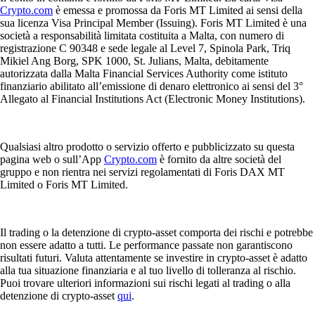
Crypto.com
è emessa e promossa da Foris MT Limited ai sensi della
sua licenza Visa Principal Member (Issuing). Foris MT Limited è una
società a responsabilità limitata costituita a Malta, con numero di
registrazione C 90348 e sede legale al Level 7, Spinola Park, Triq
Mikiel Ang Borg, SPK 1000, St. Julians, Malta, debitamente
autorizzata dalla Malta Financial Services Authority come istituto
finanziario abilitato all’emissione di denaro elettronico ai sensi del 3°
Allegato al Financial Institutions Act (Electronic Money Institutions).
Qualsiasi altro prodotto o servizio offerto e pubblicizzato su questa
pagina web o sull’App
Crypto.com
è fornito da altre società del
gruppo e non rientra nei servizi regolamentati di Foris DAX MT
Limited o Foris MT Limited.
Il trading o la detenzione di crypto-asset comporta dei rischi e potrebbe
non essere adatto a tutti. Le performance passate non garantiscono
risultati futuri. Valuta attentamente se investire in crypto-asset è adatto
alla tua situazione finanziaria e al tuo livello di tolleranza al rischio.
Puoi trovare ulteriori informazioni sui rischi legati al trading o alla
detenzione di crypto-asset
qui
.