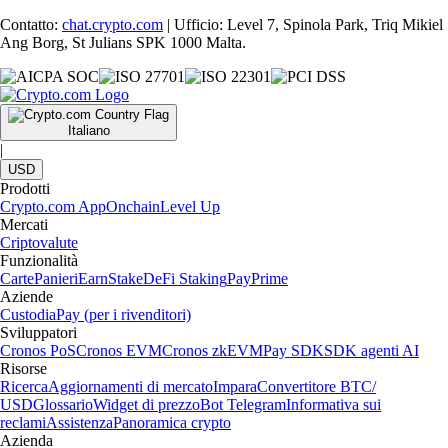
Contatto:
chat.crypto.com
| Ufficio: Level 7, Spinola Park, Triq Mikiel
Ang Borg, St Julians SPK 1000 Malta.
Italiano
|
USD
Prodotti
Crypto.com App
Onchain
Level Up
Mercati
Criptovalute
Funzionalità
Carte
Panieri
Earn
Stake
DeFi Staking
Pay
Prime
Aziende
Custodia
Pay (per i rivenditori)
Sviluppatori
Cronos PoS
Cronos EVM
Cronos zkEVM
Pay SDK
SDK agenti AI
Risorse
Ricerca
Aggiornamenti di mercato
Impara
Convertitore BTC/
USD
Glossario
Widget di prezzo
Bot Telegram
Informativa sui
reclami
Assistenza
Panoramica crypto
Azienda