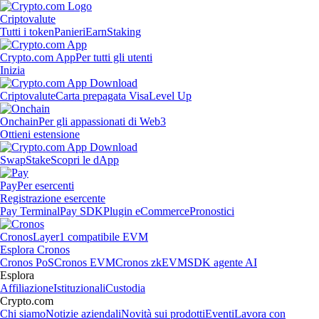
Criptovalute
Tutti i token
Panieri
Earn
Staking
Crypto.com App
Per tutti gli utenti
Inizia
Criptovalute
Carta prepagata Visa
Level Up
Onchain
Per gli appassionati di Web3
Ottieni estensione
Swap
Stake
Scopri le dApp
Pay
Per esercenti
Registrazione esercente
Pay Terminal
Pay SDK
Plugin eCommerce
Pronostici
Cronos
Layer1 compatibile EVM
Esplora Cronos
Cronos PoS
Cronos EVM
Cronos zkEVM
SDK agente AI
Esplora
Affiliazione
Istituzionali
Custodia
Crypto.com
Chi siamo
Notizie aziendali
Novità sui prodotti
Eventi
Lavora con