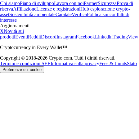
Chi siamo
Piano di sviluppo
Lavora con noi
Partner
Sicurezza
Prova di
riserva
Affiliazione
Licenze e registrazioni
Hub esplorazione crypto-
asset
Sostenibilità ambientale
Capitale
Verifica
Politica sui conflitti di
interesse
Aggiornamenti
X
Novità sui
prodotti
Eventi
Reddit
Discord
Instagram
Facebook
Linkedin
TradingView
Cryptocurrency in Every Wallet™
Copyright © 2018-2026 Crypto.com. Tutti i diritti riservati.
Termini e condizioni SEE
Informativa sulla privacy
Fees & Limits
Stato
Preferenze sui cookie