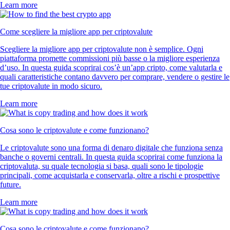
Learn more
Come scegliere la migliore app per criptovalute
Scegliere la migliore app per criptovalute non è semplice. Ogni
piattaforma promette commissioni più basse o la migliore esperienza
d’uso. In questa guida scoprirai cos’è un’app cripto, come valutarla e
quali caratteristiche contano davvero per comprare, vendere o gestire le
tue criptovalute in modo sicuro.
Learn more
Cosa sono le criptovalute e come funzionano?
Le criptovalute sono una forma di denaro digitale che funziona senza
banche o governi centrali. In questa guida scoprirai come funziona la
criptovaluta, su quale tecnologia si basa, quali sono le tipologie
principali, come acquistarla e conservarla, oltre a rischi e prospettive
future.
Learn more
Cosa sono le criptovalute e come funzionano?