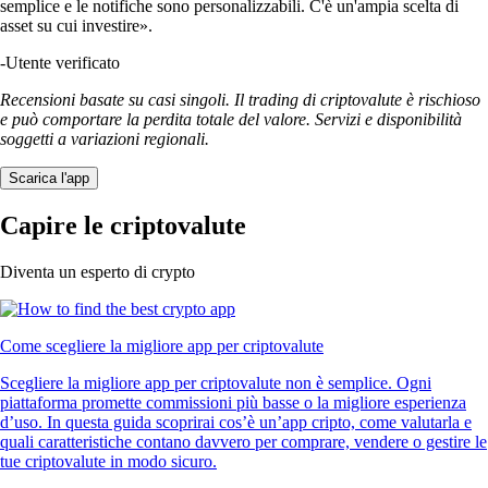
semplice e le notifiche sono personalizzabili. C'è un'ampia scelta di
asset su cui investire».
-
Utente verificato
Recensioni basate su casi singoli. Il trading di criptovalute è rischioso
e può comportare la perdita totale del valore. Servizi e disponibilità
soggetti a variazioni regionali.
Scarica l'app
Capire le criptovalute
Diventa un esperto di crypto
Come scegliere la migliore app per criptovalute
Scegliere la migliore app per criptovalute non è semplice. Ogni
piattaforma promette commissioni più basse o la migliore esperienza
d’uso. In questa guida scoprirai cos’è un’app cripto, come valutarla e
quali caratteristiche contano davvero per comprare, vendere o gestire le
tue criptovalute in modo sicuro.