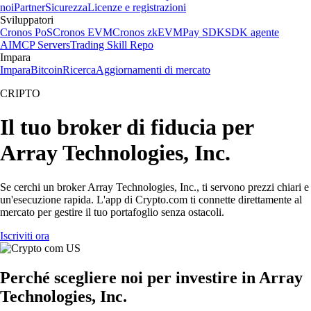
noi
Partner
Sicurezza
Licenze e registrazioni
Sviluppatori
Cronos PoS
Cronos EVM
Cronos zkEVM
Pay SDK
SDK agente
AI
MCP Servers
Trading Skill Repo
Impara
Impara
Bitcoin
Ricerca
Aggiornamenti di mercato
CRIPTO
Il tuo broker di fiducia per
Array Technologies, Inc.
Se cerchi un broker Array Technologies, Inc., ti servono prezzi chiari e
un'esecuzione rapida. L'app di Crypto.com ti connette direttamente al
mercato per gestire il tuo portafoglio senza ostacoli.
Iscriviti ora
Perché scegliere noi per investire in Array
Technologies, Inc.