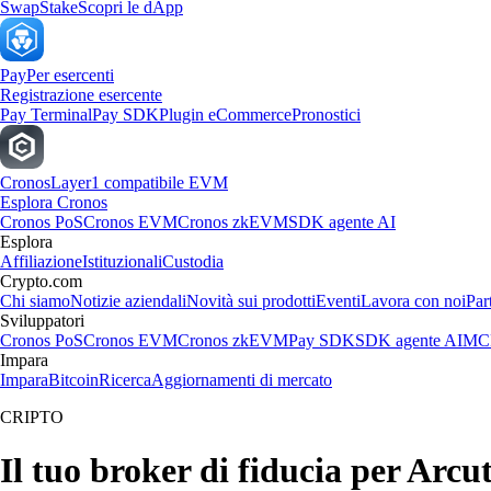
Swap
Stake
Scopri le dApp
Pay
Per esercenti
Registrazione esercente
Pay Terminal
Pay SDK
Plugin eCommerce
Pronostici
Cronos
Layer1 compatibile EVM
Esplora Cronos
Cronos PoS
Cronos EVM
Cronos zkEVM
SDK agente AI
Esplora
Affiliazione
Istituzionali
Custodia
Crypto.com
Chi siamo
Notizie aziendali
Novità sui prodotti
Eventi
Lavora con noi
Par
Sviluppatori
Cronos PoS
Cronos EVM
Cronos zkEVM
Pay SDK
SDK agente AI
MCP
Impara
Impara
Bitcoin
Ricerca
Aggiornamenti di mercato
CRIPTO
Il tuo broker di fiducia per Arcut