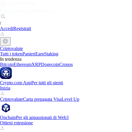
Mercati
Privati
Aziende
Scopri
/
Accedi
Registrati
Criptovalute
Tutti i token
Panieri
Earn
Staking
In tendenza
Bitcoin
Ethereum
XRP
Dogecoin
Cronos
Crypto.com App
Per tutti gli utenti
Inizia
Criptovalute
Carta prepagata Visa
Level Up
Onchain
Per gli appassionati di Web3
Ottieni estensione