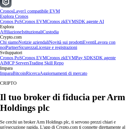
Cronos
Layer1 compatibile EVM
Esplora Cronos
Cronos PoS
Cronos EVM
Cronos zkEVM
SDK agente AI
Esplora
Affiliazione
Istituzionali
Custodia
Crypto.com
Chi siamo
Notizie aziendali
Novità sui prodotti
Eventi
Lavora con
noi
Partner
Sicurezza
Licenze e registrazioni
Sviluppatori
Cronos PoS
Cronos EVM
Cronos zkEVM
Pay SDK
SDK agente
AI
MCP Servers
Trading Skill Repo
Impara
Impara
Bitcoin
Ricerca
Aggiornamenti di mercato
CRIPTO
Il tuo broker di fiducia per Arm
Holdings plc
Se cerchi un broker Arm Holdings plc, ti servono prezzi chiari e
un'esecuzione rapida. L'app di Crypto.com ti connette direttamente al