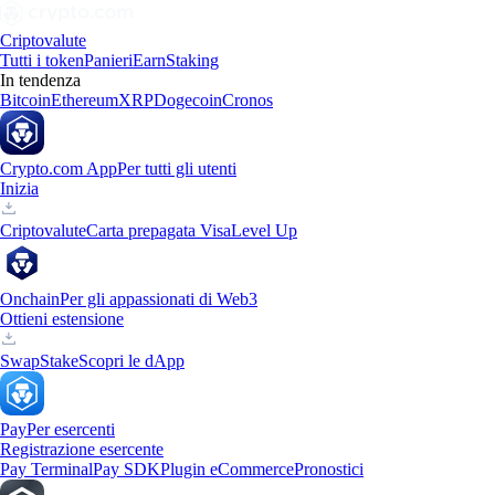
Criptovalute
Tutti i token
Panieri
Earn
Staking
In tendenza
Bitcoin
Ethereum
XRP
Dogecoin
Cronos
Crypto.com App
Per tutti gli utenti
Inizia
Criptovalute
Carta prepagata Visa
Level Up
Onchain
Per gli appassionati di Web3
Ottieni estensione
Swap
Stake
Scopri le dApp
Pay
Per esercenti
Registrazione esercente
Pay Terminal
Pay SDK
Plugin eCommerce
Pronostici