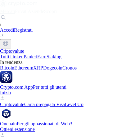
Mercati
Privati
Aziende
Scopri
/
Accedi
Registrati
Criptovalute
Tutti i token
Panieri
Earn
Staking
In tendenza
Bitcoin
Ethereum
XRP
Dogecoin
Cronos
Crypto.com App
Per tutti gli utenti
Inizia
Criptovalute
Carta prepagata Visa
Level Up
Onchain
Per gli appassionati di Web3
Ottieni estensione