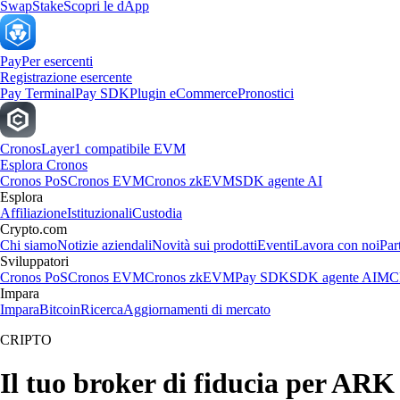
Swap
Stake
Scopri le dApp
Pay
Per esercenti
Registrazione esercente
Pay Terminal
Pay SDK
Plugin eCommerce
Pronostici
Cronos
Layer1 compatibile EVM
Esplora Cronos
Cronos PoS
Cronos EVM
Cronos zkEVM
SDK agente AI
Esplora
Affiliazione
Istituzionali
Custodia
Crypto.com
Chi siamo
Notizie aziendali
Novità sui prodotti
Eventi
Lavora con noi
Par
Sviluppatori
Cronos PoS
Cronos EVM
Cronos zkEVM
Pay SDK
SDK agente AI
MCP
Impara
Impara
Bitcoin
Ricerca
Aggiornamenti di mercato
CRIPTO
Il tuo broker di fiducia per A