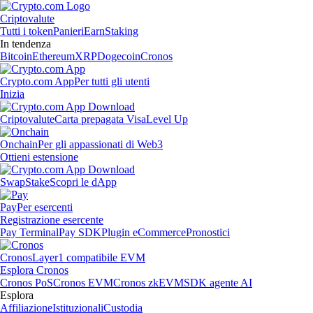
Criptovalute
Tutti i token
Panieri
Earn
Staking
In tendenza
Bitcoin
Ethereum
XRP
Dogecoin
Cronos
Crypto.com App
Per tutti gli utenti
Inizia
Criptovalute
Carta prepagata Visa
Level Up
Onchain
Per gli appassionati di Web3
Ottieni estensione
Swap
Stake
Scopri le dApp
Pay
Per esercenti
Registrazione esercente
Pay Terminal
Pay SDK
Plugin eCommerce
Pronostici
Cronos
Layer1 compatibile EVM
Esplora Cronos
Cronos PoS
Cronos EVM
Cronos zkEVM
SDK agente AI
Esplora
Affiliazione
Istituzionali
Custodia