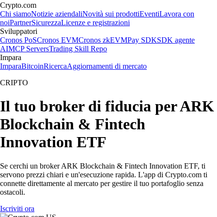
Crypto.com
Chi siamo
Notizie aziendali
Novità sui prodotti
Eventi
Lavora con
noi
Partner
Sicurezza
Licenze e registrazioni
Sviluppatori
Cronos PoS
Cronos EVM
Cronos zkEVM
Pay SDK
SDK agente
AI
MCP Servers
Trading Skill Repo
Impara
Impara
Bitcoin
Ricerca
Aggiornamenti di mercato
CRIPTO
Il tuo broker di fiducia per ARK
Blockchain & Fintech
Innovation ETF
Se cerchi un broker ARK Blockchain & Fintech Innovation ETF, ti
servono prezzi chiari e un'esecuzione rapida. L'app di Crypto.com ti
connette direttamente al mercato per gestire il tuo portafoglio senza
ostacoli.
Iscriviti ora