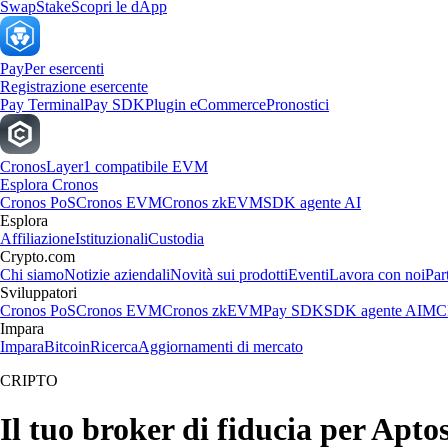
Swap
Stake
Scopri le dApp
Pay
Per esercenti
Registrazione esercente
Pay Terminal
Pay SDK
Plugin eCommerce
Pronostici
Cronos
Layer1 compatibile EVM
Esplora Cronos
Cronos PoS
Cronos EVM
Cronos zkEVM
SDK agente AI
Esplora
Affiliazione
Istituzionali
Custodia
Crypto.com
Chi siamo
Notizie aziendali
Novità sui prodotti
Eventi
Lavora con noi
Par
Sviluppatori
Cronos PoS
Cronos EVM
Cronos zkEVM
Pay SDK
SDK agente AI
MCP
Impara
Impara
Bitcoin
Ricerca
Aggiornamenti di mercato
CRIPTO
Il tuo broker di fiducia per Apto