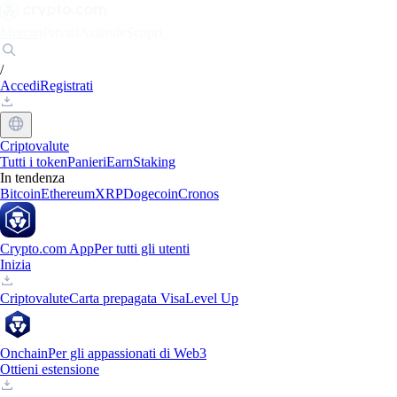
Mercati
Privati
Aziende
Scopri
/
Accedi
Registrati
Criptovalute
Tutti i token
Panieri
Earn
Staking
In tendenza
Bitcoin
Ethereum
XRP
Dogecoin
Cronos
Crypto.com App
Per tutti gli utenti
Inizia
Criptovalute
Carta prepagata Visa
Level Up
Onchain
Per gli appassionati di Web3
Ottieni estensione