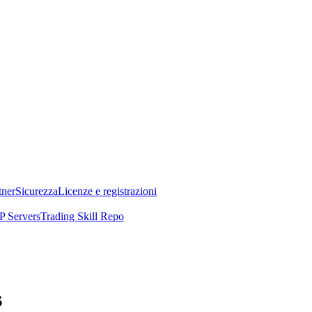
tner
Sicurezza
Licenze e registrazioni
 Servers
Trading Skill Repo
s