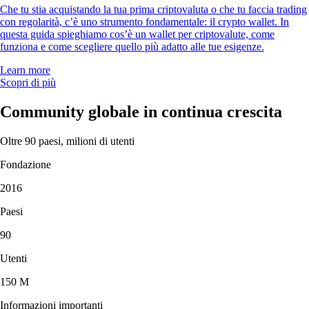
Che tu stia acquistando la tua prima criptovaluta o che tu faccia trading
con regolarità, c’è uno strumento fondamentale: il crypto wallet. In
questa guida spieghiamo cos’è un wallet per criptovalute, come
funziona e come scegliere quello più adatto alle tue esigenze.
Learn more
Scopri di più
Community globale in continua crescita
Oltre 90 paesi, milioni di utenti
Fondazione
2016
Paesi
90
Utenti
150 M
Informazioni importanti