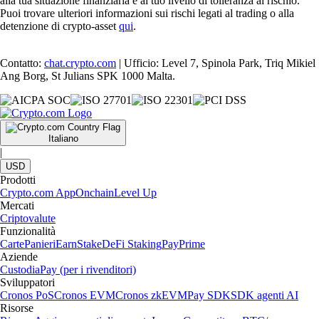
alla tua situazione finanziaria e al tuo livello di tolleranza al rischio.
Puoi trovare ulteriori informazioni sui rischi legati al trading o alla
detenzione di crypto-asset
qui
.
Contatto:
chat.crypto.com
| Ufficio: Level 7, Spinola Park, Triq Mikiel
Ang Borg, St Julians SPK 1000 Malta.
Italiano
|
USD
Prodotti
Crypto.com App
Onchain
Level Up
Mercati
Criptovalute
Funzionalità
Carte
Panieri
Earn
Stake
DeFi Staking
Pay
Prime
Aziende
Custodia
Pay (per i rivenditori)
Sviluppatori
Cronos PoS
Cronos EVM
Cronos zkEVM
Pay SDK
SDK agenti AI
Risorse