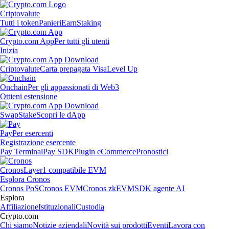
Criptovalute
Tutti i token
Panieri
Earn
Staking
Crypto.com App
Per tutti gli utenti
Inizia
Criptovalute
Carta prepagata Visa
Level Up
Onchain
Per gli appassionati di Web3
Ottieni estensione
Swap
Stake
Scopri le dApp
Pay
Per esercenti
Registrazione esercente
Pay Terminal
Pay SDK
Plugin eCommerce
Pronostici
Cronos
Layer1 compatibile EVM
Esplora Cronos
Cronos PoS
Cronos EVM
Cronos zkEVM
SDK agente AI
Esplora
Affiliazione
Istituzionali
Custodia
Crypto.com
Chi siamo
Notizie aziendali
Novità sui prodotti
Eventi
Lavora con