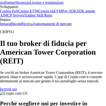
noi
Partner
Sicurezza
Licenze e registrazioni
Sviluppatori
Cronos PoS
Cronos EVM
Cronos zkEVM
Pay SDK
SDK agente
AI
MCP Servers
Trading Skill Repo
Impara
Impara
Bitcoin
Ricerca
Aggiornamenti di mercato
CRIPTO
Il tuo broker di fiducia per
American Tower Corporation
(REIT)
Se cerchi un broker American Tower Corporation (REIT), ti servono
prezzi chiari e un'esecuzione rapida. L'app di Crypto.com ti connette
direttamente al mercato per gestire il tuo portafoglio senza ostacoli.
Iscriviti ora
Perché scegliere noi per investire in