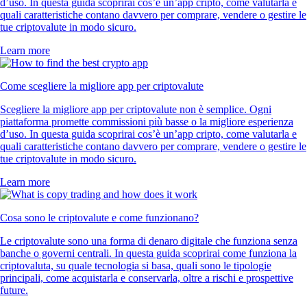
d’uso. In questa guida scoprirai cos’è un’app cripto, come valutarla e
quali caratteristiche contano davvero per comprare, vendere o gestire le
tue criptovalute in modo sicuro.
Learn more
Come scegliere la migliore app per criptovalute
Scegliere la migliore app per criptovalute non è semplice. Ogni
piattaforma promette commissioni più basse o la migliore esperienza
d’uso. In questa guida scoprirai cos’è un’app cripto, come valutarla e
quali caratteristiche contano davvero per comprare, vendere o gestire le
tue criptovalute in modo sicuro.
Learn more
Cosa sono le criptovalute e come funzionano?
Le criptovalute sono una forma di denaro digitale che funziona senza
banche o governi centrali. In questa guida scoprirai come funziona la
criptovaluta, su quale tecnologia si basa, quali sono le tipologie
principali, come acquistarla e conservarla, oltre a rischi e prospettive
future.