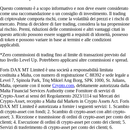
Questo contenuto è a scopo informativo e non deve essere considerato
come una raccomandazione o un consiglio di investimento. Il trading
di criptovalute comporta rischi, come la volatilità dei prezzi e i rischi di
mercato. Prima di decidere di fare trading, considera la tua propensione
al rischio. Premi, riduzioni delle commissioni e altri vantaggi citati in
questo articolo possono essere soggetti a requisiti di idoneità, possesso
di token e possono variare in base ai termini e alle condizioni
applicabili.
*Zero commissioni di trading fino al limite di transazioni previsto dal
tuo livello Level Up. Potrebbero applicarsi altre commissioni e spread.
Foris DAX MT Limited è una società a responsabilità limitata
costituita a Malta, con numero di registrazione C 88392 e sede legale a
Level 7, Spinola Park, Triq Mikiel Ang Borg, SPK 1000, St. Julians,
Malta, operante con il nome
Crypto.com
, debitamente autorizzata dalla
Malta Financial Services Authority come Fornitore di servizi di
Crypto-Asset ai sensi del Regolamento 2023/1114 sui Mercati dei
Crypto-Asset, recepito a Malta dal Markets in Crypto Assets Act. Foris
DAX MT Limited è autorizzata a fornire i seguenti servizi: 1. Scambio
di crypto-asset con fondi; 2. Scambio di crypto-asset con altri crypto-
asset; 3. Ricezione e trasmissione di ordini di crypto-asset per conto dei
clienti; 4. Esecuzione di ordini di crypto-asset per conto dei clienti; 5.
Servizi di trasferimento di crypto-asset per conto dei clienti; 6.