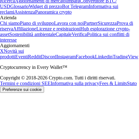
Ricerca
Aggiornamenti di mercato
Impara
Convertitore BTC/
USD
Glossario
Widget di prezzo
Bot Telegram
Informativa sui
reclami
Assistenza
Panoramica crypto
Azienda
Chi siamo
Piano di sviluppo
Lavora con noi
Partner
Sicurezza
Prova di
riserva
Affiliazione
Licenze e registrazioni
Hub esplorazione crypto-
asset
Sostenibilità ambientale
Capitale
Verifica
Politica sui conflitti di
interesse
Aggiornamenti
X
Novità sui
prodotti
Eventi
Reddit
Discord
Instagram
Facebook
Linkedin
TradingView
Cryptocurrency in Every Wallet™
Copyright © 2018-2026 Crypto.com. Tutti i diritti riservati.
Termini e condizioni SEE
Informativa sulla privacy
Fees & Limits
Stato
Preferenze sui cookie