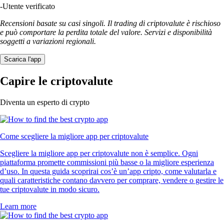
-
Utente verificato
Recensioni basate su casi singoli. Il trading di criptovalute è rischioso
e può comportare la perdita totale del valore. Servizi e disponibilità
soggetti a variazioni regionali.
Scarica l'app
Capire le criptovalute
Diventa un esperto di crypto
Come scegliere la migliore app per criptovalute
Scegliere la migliore app per criptovalute non è semplice. Ogni
piattaforma promette commissioni più basse o la migliore esperienza
d’uso. In questa guida scoprirai cos’è un’app cripto, come valutarla e
quali caratteristiche contano davvero per comprare, vendere o gestire le
tue criptovalute in modo sicuro.
Learn more