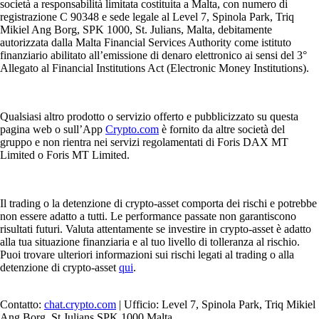
società a responsabilità limitata costituita a Malta, con numero di
registrazione C 90348 e sede legale al Level 7, Spinola Park, Triq
Mikiel Ang Borg, SPK 1000, St. Julians, Malta, debitamente
autorizzata dalla Malta Financial Services Authority come istituto
finanziario abilitato all’emissione di denaro elettronico ai sensi del 3°
Allegato al Financial Institutions Act (Electronic Money Institutions).
Qualsiasi altro prodotto o servizio offerto e pubblicizzato su questa
pagina web o sull’App
Crypto.com
è fornito da altre società del
gruppo e non rientra nei servizi regolamentati di Foris DAX MT
Limited o Foris MT Limited.
Il trading o la detenzione di crypto-asset comporta dei rischi e potrebbe
non essere adatto a tutti. Le performance passate non garantiscono
risultati futuri. Valuta attentamente se investire in crypto-asset è adatto
alla tua situazione finanziaria e al tuo livello di tolleranza al rischio.
Puoi trovare ulteriori informazioni sui rischi legati al trading o alla
detenzione di crypto-asset
qui
.
Contatto:
chat.crypto.com
| Ufficio: Level 7, Spinola Park, Triq Mikiel
Ang Borg, St Julians SPK 1000 Malta.