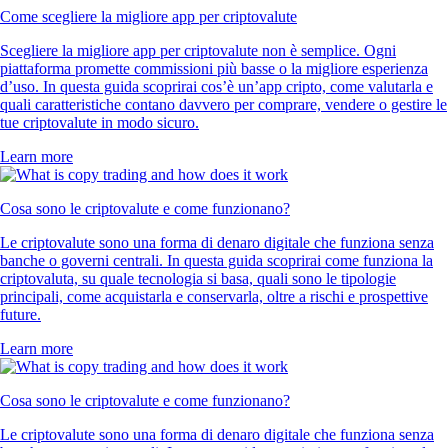
Come scegliere la migliore app per criptovalute
Scegliere la migliore app per criptovalute non è semplice. Ogni
piattaforma promette commissioni più basse o la migliore esperienza
d’uso. In questa guida scoprirai cos’è un’app cripto, come valutarla e
quali caratteristiche contano davvero per comprare, vendere o gestire le
tue criptovalute in modo sicuro.
Learn more
Cosa sono le criptovalute e come funzionano?
Le criptovalute sono una forma di denaro digitale che funziona senza
banche o governi centrali. In questa guida scoprirai come funziona la
criptovaluta, su quale tecnologia si basa, quali sono le tipologie
principali, come acquistarla e conservarla, oltre a rischi e prospettive
future.
Learn more
Cosa sono le criptovalute e come funzionano?
Le criptovalute sono una forma di denaro digitale che funziona senza