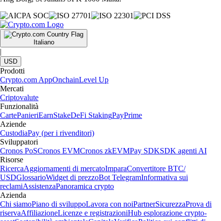
Italiano
|
USD
Prodotti
Crypto.com App
Onchain
Level Up
Mercati
Criptovalute
Funzionalità
Carte
Panieri
Earn
Stake
DeFi Staking
Pay
Prime
Aziende
Custodia
Pay (per i rivenditori)
Sviluppatori
Cronos PoS
Cronos EVM
Cronos zkEVM
Pay SDK
SDK agenti AI
Risorse
Ricerca
Aggiornamenti di mercato
Impara
Convertitore BTC/
USD
Glossario
Widget di prezzo
Bot Telegram
Informativa sui
reclami
Assistenza
Panoramica crypto
Azienda
Chi siamo
Piano di sviluppo
Lavora con noi
Partner
Sicurezza
Prova di
riserva
Affiliazione
Licenze e registrazioni
Hub esplorazione crypto-