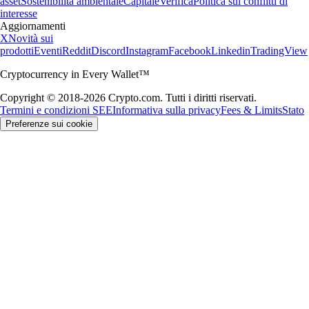
asset
Sostenibilità ambientale
Capitale
Verifica
Politica sui conflitti di
interesse
Aggiornamenti
X
Novità sui
prodotti
Eventi
Reddit
Discord
Instagram
Facebook
Linkedin
TradingView
Cryptocurrency in Every Wallet™
Copyright © 2018-2026 Crypto.com. Tutti i diritti riservati.
Termini e condizioni SEE
Informativa sulla privacy
Fees & Limits
Stato
Preferenze sui cookie