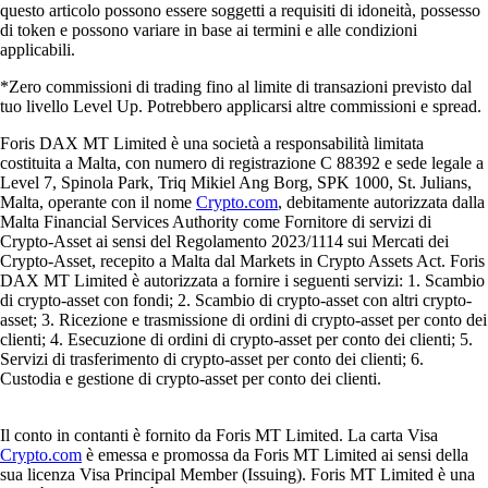
questo articolo possono essere soggetti a requisiti di idoneità, possesso
di token e possono variare in base ai termini e alle condizioni
applicabili.
*Zero commissioni di trading fino al limite di transazioni previsto dal
tuo livello Level Up. Potrebbero applicarsi altre commissioni e spread.
Foris DAX MT Limited è una società a responsabilità limitata
costituita a Malta, con numero di registrazione C 88392 e sede legale a
Level 7, Spinola Park, Triq Mikiel Ang Borg, SPK 1000, St. Julians,
Malta, operante con il nome
Crypto.com
, debitamente autorizzata dalla
Malta Financial Services Authority come Fornitore di servizi di
Crypto-Asset ai sensi del Regolamento 2023/1114 sui Mercati dei
Crypto-Asset, recepito a Malta dal Markets in Crypto Assets Act. Foris
DAX MT Limited è autorizzata a fornire i seguenti servizi: 1. Scambio
di crypto-asset con fondi; 2. Scambio di crypto-asset con altri crypto-
asset; 3. Ricezione e trasmissione di ordini di crypto-asset per conto dei
clienti; 4. Esecuzione di ordini di crypto-asset per conto dei clienti; 5.
Servizi di trasferimento di crypto-asset per conto dei clienti; 6.
Custodia e gestione di crypto-asset per conto dei clienti.
Il conto in contanti è fornito da Foris MT Limited. La carta Visa
Crypto.com
è emessa e promossa da Foris MT Limited ai sensi della
sua licenza Visa Principal Member (Issuing). Foris MT Limited è una