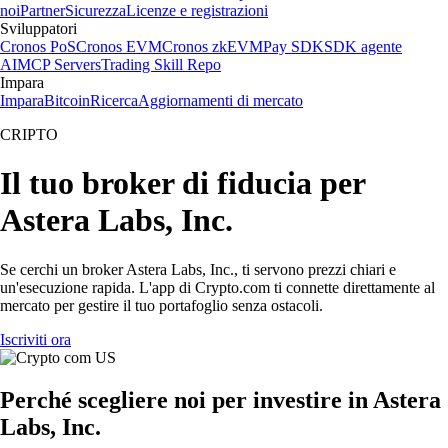
noi
Partner
Sicurezza
Licenze e registrazioni
Sviluppatori
Cronos PoS
Cronos EVM
Cronos zkEVM
Pay SDK
SDK agente
AI
MCP Servers
Trading Skill Repo
Impara
Impara
Bitcoin
Ricerca
Aggiornamenti di mercato
CRIPTO
Il tuo broker di fiducia per
Astera Labs, Inc.
Se cerchi un broker Astera Labs, Inc., ti servono prezzi chiari e
un'esecuzione rapida. L'app di Crypto.com ti connette direttamente al
mercato per gestire il tuo portafoglio senza ostacoli.
Iscriviti ora
Perché scegliere noi per investire in Astera
Labs, Inc.