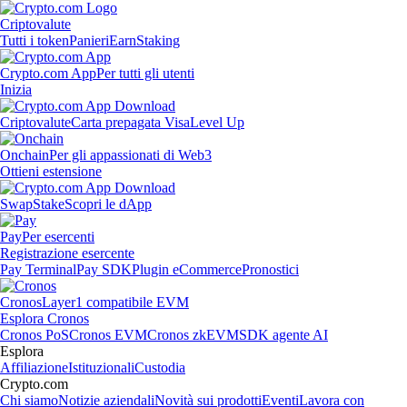
Criptovalute
Tutti i token
Panieri
Earn
Staking
Crypto.com App
Per tutti gli utenti
Inizia
Criptovalute
Carta prepagata Visa
Level Up
Onchain
Per gli appassionati di Web3
Ottieni estensione
Swap
Stake
Scopri le dApp
Pay
Per esercenti
Registrazione esercente
Pay Terminal
Pay SDK
Plugin eCommerce
Pronostici
Cronos
Layer1 compatibile EVM
Esplora Cronos
Cronos PoS
Cronos EVM
Cronos zkEVM
SDK agente AI
Esplora
Affiliazione
Istituzionali
Custodia
Crypto.com
Chi siamo
Notizie aziendali
Novità sui prodotti
Eventi
Lavora con