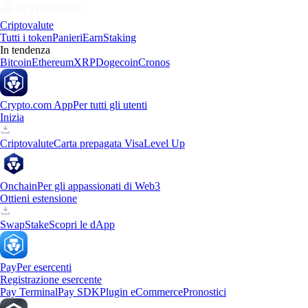
Criptovalute
Tutti i token
Panieri
Earn
Staking
In tendenza
Bitcoin
Ethereum
XRP
Dogecoin
Cronos
Crypto.com App
Per tutti gli utenti
Inizia
Criptovalute
Carta prepagata Visa
Level Up
Onchain
Per gli appassionati di Web3
Ottieni estensione
Swap
Stake
Scopri le dApp
Pay
Per esercenti
Registrazione esercente
Pay Terminal
Pay SDK
Plugin eCommerce
Pronostici