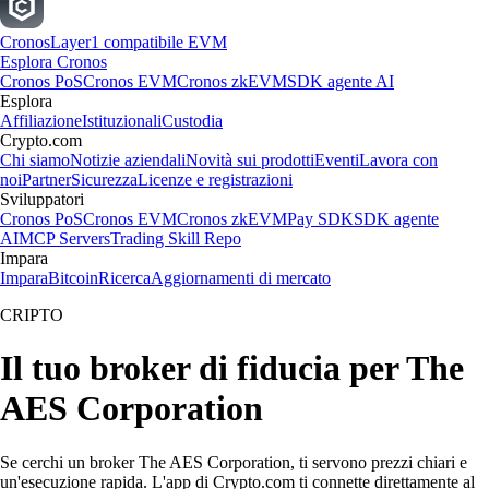
Cronos
Layer1 compatibile EVM
Esplora Cronos
Cronos PoS
Cronos EVM
Cronos zkEVM
SDK agente AI
Esplora
Affiliazione
Istituzionali
Custodia
Crypto.com
Chi siamo
Notizie aziendali
Novità sui prodotti
Eventi
Lavora con
noi
Partner
Sicurezza
Licenze e registrazioni
Sviluppatori
Cronos PoS
Cronos EVM
Cronos zkEVM
Pay SDK
SDK agente
AI
MCP Servers
Trading Skill Repo
Impara
Impara
Bitcoin
Ricerca
Aggiornamenti di mercato
CRIPTO
Il tuo broker di fiducia per The
AES Corporation
Se cerchi un broker The AES Corporation, ti servono prezzi chiari e
un'esecuzione rapida. L'app di Crypto.com ti connette direttamente al