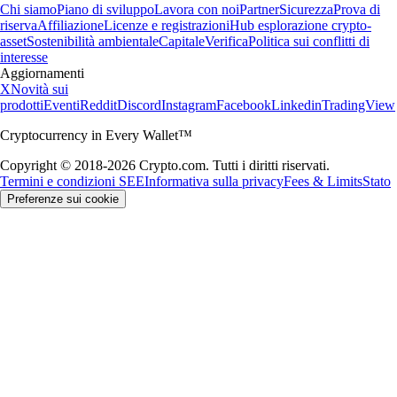
Chi siamo
Piano di sviluppo
Lavora con noi
Partner
Sicurezza
Prova di
riserva
Affiliazione
Licenze e registrazioni
Hub esplorazione crypto-
asset
Sostenibilità ambientale
Capitale
Verifica
Politica sui conflitti di
interesse
Aggiornamenti
X
Novità sui
prodotti
Eventi
Reddit
Discord
Instagram
Facebook
Linkedin
TradingView
Cryptocurrency in Every Wallet™
Copyright © 2018-2026 Crypto.com. Tutti i diritti riservati.
Termini e condizioni SEE
Informativa sulla privacy
Fees & Limits
Stato
Preferenze sui cookie