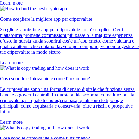
Learn more
Come scegliere la migliore app per criptovalute
Scegliere la migliore app per criptovalute non è semplice. Ogni
piattaforma promette commissioni più basse o la migliore esperienza
d’uso. In questa guida scoprirai cos’è un’app cripto, come valutarla e
quali caratteristiche contano davvero per comprare, vendere o gestire le
tue criptovalute in modo sicuro.
Learn more
Cosa sono le criptovalute e come funzionano?
Le criptovalute sono una forma di denaro digitale che funziona senza
banche o governi centrali. In questa guida scoprirai come funziona la
criptovaluta, su quale tecnologia si basa, quali sono le tipologie
principali, come acquistarla e conservarla, oltre a rischi e prospettive
future.
Learn more
Cosa sono le criptovalute e come funzionano?