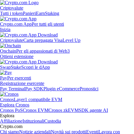
Criptovalute
Tutti i token
Panieri
Earn
Staking
Crypto.com App
Per tutti gli utenti
Inizia
Criptovalute
Carta prepagata Visa
Level Up
Onchain
Per gli appassionati di Web3
Ottieni estensione
Swap
Stake
Scopri le dApp
Pay
Per esercenti
Registrazione esercente
Pay Terminal
Pay SDK
Plugin eCommerce
Pronostici
Cronos
Layer1 compatibile EVM
Esplora Cronos
Cronos PoS
Cronos EVM
Cronos zkEVM
SDK agente AI
Esplora
Affiliazione
Istituzionali
Custodia
Crypto.com
Chi siamo
Notizie aziendali
Novità sui prodotti
Eventi
Lavora con