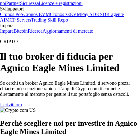
noi
Partner
Sicurezza
Licenze e registrazioni
Sviluppatori
Cronos PoS
Cronos EVM
Cronos zkEVM
Pay SDK
SDK agente
AI
MCP Servers
Trading Skill Repo
Impara
Impara
Bitcoin
Ricerca
Aggiornamenti di mercato
CRIPTO
Il tuo broker di fiducia per
Agnico Eagle Mines Limited
Se cerchi un broker Agnico Eagle Mines Limited, ti servono prezzi
chiari e un'esecuzione rapida. L'app di Crypto.com ti connette
direttamente al mercato per gestire il tuo portafoglio senza ostacoli.
Iscriviti ora
Perché scegliere noi per investire in Agnico
Eagle Mines Limited