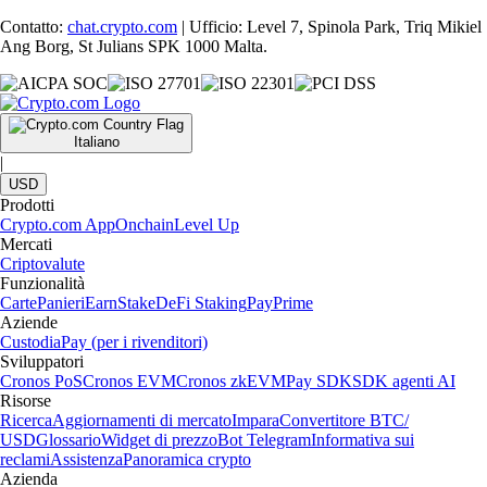
Contatto:
chat.crypto.com
| Ufficio: Level 7, Spinola Park, Triq Mikiel
Ang Borg, St Julians SPK 1000 Malta.
Italiano
|
USD
Prodotti
Crypto.com App
Onchain
Level Up
Mercati
Criptovalute
Funzionalità
Carte
Panieri
Earn
Stake
DeFi Staking
Pay
Prime
Aziende
Custodia
Pay (per i rivenditori)
Sviluppatori
Cronos PoS
Cronos EVM
Cronos zkEVM
Pay SDK
SDK agenti AI
Risorse
Ricerca
Aggiornamenti di mercato
Impara
Convertitore BTC/
USD
Glossario
Widget di prezzo
Bot Telegram
Informativa sui
reclami
Assistenza
Panoramica crypto
Azienda