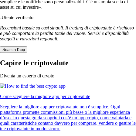
semplice e le notifiche sono personalizzabili. C'è un'ampia scelta di
asset su cui investire».
-
Utente verificato
Recensioni basate su casi singoli. Il trading di criptovalute è rischioso
e può comportare la perdita totale del valore. Servizi e disponibilità
soggetti a variazioni regionali.
Scarica l'app
Capire le criptovalute
Diventa un esperto di crypto
Come scegliere la migliore app per criptovalute
Scegliere la migliore app per criptovalute non è semplice. Ogni
piattaforma promette commissioni più basse o la migliore esperienza
d’uso. In questa guida scoprirai cos’è un’app cripto, come valutarla e
quali caratteristiche contano davvero per comprare, vendere o gestire le
tue criptovalute in modo sicuro.