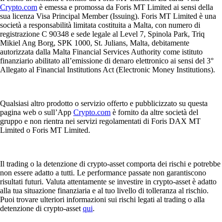
Crypto.com
è emessa e promossa da Foris MT Limited ai sensi della
sua licenza Visa Principal Member (Issuing). Foris MT Limited è una
società a responsabilità limitata costituita a Malta, con numero di
registrazione C 90348 e sede legale al Level 7, Spinola Park, Triq
Mikiel Ang Borg, SPK 1000, St. Julians, Malta, debitamente
autorizzata dalla Malta Financial Services Authority come istituto
finanziario abilitato all’emissione di denaro elettronico ai sensi del 3°
Allegato al Financial Institutions Act (Electronic Money Institutions).
Qualsiasi altro prodotto o servizio offerto e pubblicizzato su questa
pagina web o sull’App
Crypto.com
è fornito da altre società del
gruppo e non rientra nei servizi regolamentati di Foris DAX MT
Limited o Foris MT Limited.
Il trading o la detenzione di crypto-asset comporta dei rischi e potrebbe
non essere adatto a tutti. Le performance passate non garantiscono
risultati futuri. Valuta attentamente se investire in crypto-asset è adatto
alla tua situazione finanziaria e al tuo livello di tolleranza al rischio.
Puoi trovare ulteriori informazioni sui rischi legati al trading o alla
detenzione di crypto-asset
qui
.