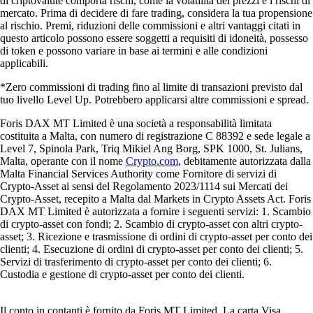
di criptovalute comporta rischi, come la volatilità dei prezzi e i rischi di
mercato. Prima di decidere di fare trading, considera la tua propensione
al rischio. Premi, riduzioni delle commissioni e altri vantaggi citati in
questo articolo possono essere soggetti a requisiti di idoneità, possesso
di token e possono variare in base ai termini e alle condizioni
applicabili.
*Zero commissioni di trading fino al limite di transazioni previsto dal
tuo livello Level Up. Potrebbero applicarsi altre commissioni e spread.
Foris DAX MT Limited è una società a responsabilità limitata
costituita a Malta, con numero di registrazione C 88392 e sede legale a
Level 7, Spinola Park, Triq Mikiel Ang Borg, SPK 1000, St. Julians,
Malta, operante con il nome
Crypto.com
, debitamente autorizzata dalla
Malta Financial Services Authority come Fornitore di servizi di
Crypto-Asset ai sensi del Regolamento 2023/1114 sui Mercati dei
Crypto-Asset, recepito a Malta dal Markets in Crypto Assets Act. Foris
DAX MT Limited è autorizzata a fornire i seguenti servizi: 1. Scambio
di crypto-asset con fondi; 2. Scambio di crypto-asset con altri crypto-
asset; 3. Ricezione e trasmissione di ordini di crypto-asset per conto dei
clienti; 4. Esecuzione di ordini di crypto-asset per conto dei clienti; 5.
Servizi di trasferimento di crypto-asset per conto dei clienti; 6.
Custodia e gestione di crypto-asset per conto dei clienti.
Il conto in contanti è fornito da Foris MT Limited. La carta Visa