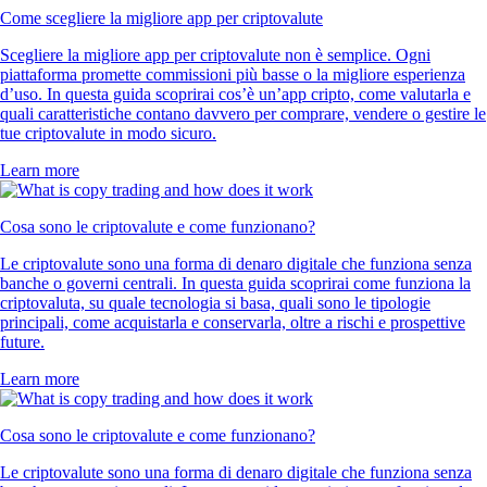
Come scegliere la migliore app per criptovalute
Scegliere la migliore app per criptovalute non è semplice. Ogni
piattaforma promette commissioni più basse o la migliore esperienza
d’uso. In questa guida scoprirai cos’è un’app cripto, come valutarla e
quali caratteristiche contano davvero per comprare, vendere o gestire le
tue criptovalute in modo sicuro.
Learn more
Cosa sono le criptovalute e come funzionano?
Le criptovalute sono una forma di denaro digitale che funziona senza
banche o governi centrali. In questa guida scoprirai come funziona la
criptovaluta, su quale tecnologia si basa, quali sono le tipologie
principali, come acquistarla e conservarla, oltre a rischi e prospettive
future.
Learn more
Cosa sono le criptovalute e come funzionano?
Le criptovalute sono una forma di denaro digitale che funziona senza