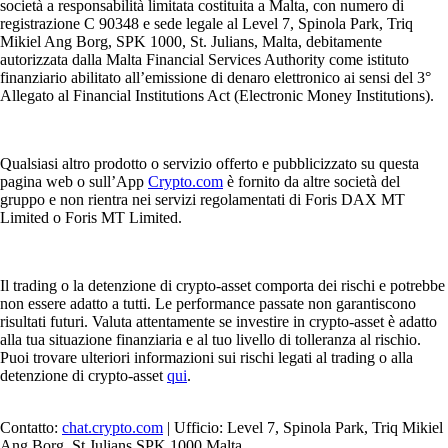
società a responsabilità limitata costituita a Malta, con numero di
registrazione C 90348 e sede legale al Level 7, Spinola Park, Triq
Mikiel Ang Borg, SPK 1000, St. Julians, Malta, debitamente
autorizzata dalla Malta Financial Services Authority come istituto
finanziario abilitato all’emissione di denaro elettronico ai sensi del 3°
Allegato al Financial Institutions Act (Electronic Money Institutions).
Qualsiasi altro prodotto o servizio offerto e pubblicizzato su questa
pagina web o sull’App
Crypto.com
è fornito da altre società del
gruppo e non rientra nei servizi regolamentati di Foris DAX MT
Limited o Foris MT Limited.
Il trading o la detenzione di crypto-asset comporta dei rischi e potrebbe
non essere adatto a tutti. Le performance passate non garantiscono
risultati futuri. Valuta attentamente se investire in crypto-asset è adatto
alla tua situazione finanziaria e al tuo livello di tolleranza al rischio.
Puoi trovare ulteriori informazioni sui rischi legati al trading o alla
detenzione di crypto-asset
qui
.
Contatto:
chat.crypto.com
| Ufficio: Level 7, Spinola Park, Triq Mikiel
Ang Borg, St Julians SPK 1000 Malta.