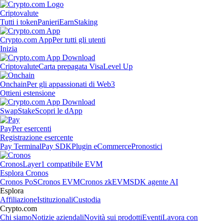
Criptovalute
Tutti i token
Panieri
Earn
Staking
Crypto.com App
Per tutti gli utenti
Inizia
Criptovalute
Carta prepagata Visa
Level Up
Onchain
Per gli appassionati di Web3
Ottieni estensione
Swap
Stake
Scopri le dApp
Pay
Per esercenti
Registrazione esercente
Pay Terminal
Pay SDK
Plugin eCommerce
Pronostici
Cronos
Layer1 compatibile EVM
Esplora Cronos
Cronos PoS
Cronos EVM
Cronos zkEVM
SDK agente AI
Esplora
Affiliazione
Istituzionali
Custodia
Crypto.com
Chi siamo
Notizie aziendali
Novità sui prodotti
Eventi
Lavora con