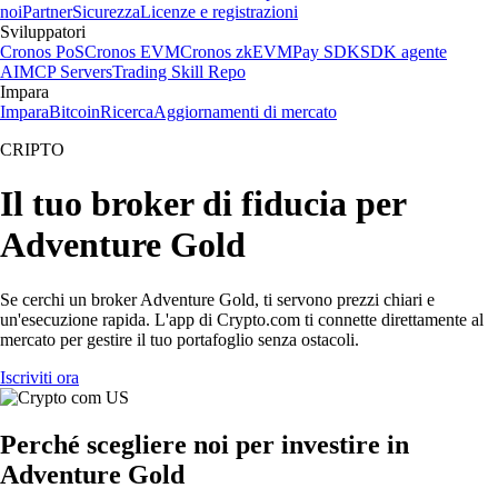
noi
Partner
Sicurezza
Licenze e registrazioni
Sviluppatori
Cronos PoS
Cronos EVM
Cronos zkEVM
Pay SDK
SDK agente
AI
MCP Servers
Trading Skill Repo
Impara
Impara
Bitcoin
Ricerca
Aggiornamenti di mercato
CRIPTO
Il tuo broker di fiducia per
Adventure Gold
Se cerchi un broker Adventure Gold, ti servono prezzi chiari e
un'esecuzione rapida. L'app di Crypto.com ti connette direttamente al
mercato per gestire il tuo portafoglio senza ostacoli.
Iscriviti ora
Perché scegliere noi per investire in
Adventure Gold