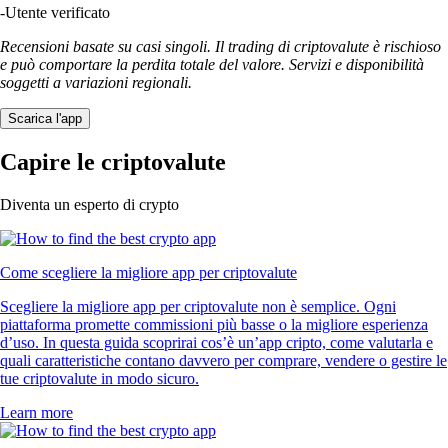
-
Utente verificato
Recensioni basate su casi singoli. Il trading di criptovalute è rischioso
e può comportare la perdita totale del valore. Servizi e disponibilità
soggetti a variazioni regionali.
Scarica l'app
Capire le criptovalute
Diventa un esperto di crypto
Come scegliere la migliore app per criptovalute
Scegliere la migliore app per criptovalute non è semplice. Ogni
piattaforma promette commissioni più basse o la migliore esperienza
d’uso. In questa guida scoprirai cos’è un’app cripto, come valutarla e
quali caratteristiche contano davvero per comprare, vendere o gestire le
tue criptovalute in modo sicuro.
Learn more