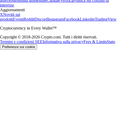
asset
Sostenibilità ambientale
Capitale
Verifica
Politica sui conflitti di
interesse
Aggiornamenti
X
Novità sui
prodotti
Eventi
Reddit
Discord
Instagram
Facebook
Linkedin
TradingView
Cryptocurrency in Every Wallet™
Copyright © 2018-2026 Crypto.com. Tutti i diritti riservati.
Termini e condizioni SEE
Informativa sulla privacy
Fees & Limits
Stato
Preferenze sui cookie