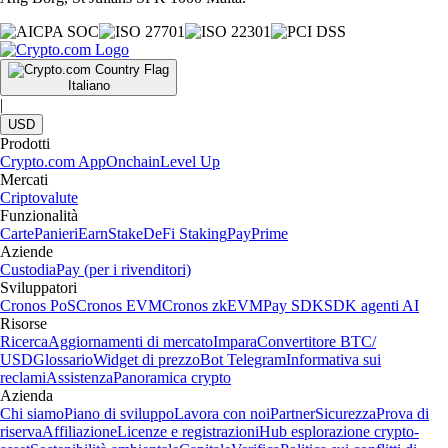
Italiano
|
USD
Prodotti
Crypto.com App
Onchain
Level Up
Mercati
Criptovalute
Funzionalità
Carte
Panieri
Earn
Stake
DeFi Staking
Pay
Prime
Aziende
Custodia
Pay (per i rivenditori)
Sviluppatori
Cronos PoS
Cronos EVM
Cronos zkEVM
Pay SDK
SDK agenti AI
Risorse
Ricerca
Aggiornamenti di mercato
Impara
Convertitore BTC/
USD
Glossario
Widget di prezzo
Bot Telegram
Informativa sui
reclami
Assistenza
Panoramica crypto
Azienda
Chi siamo
Piano di sviluppo
Lavora con noi
Partner
Sicurezza
Prova di
riserva
Affiliazione
Licenze e registrazioni
Hub esplorazione crypto-