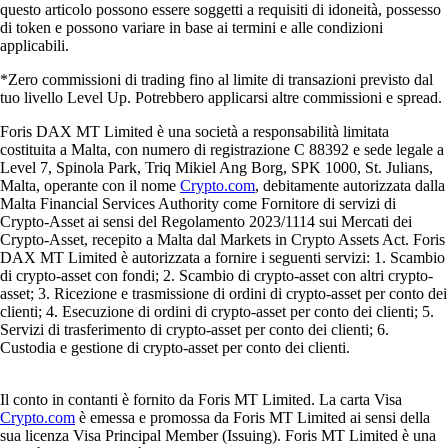
questo articolo possono essere soggetti a requisiti di idoneità, possesso
di token e possono variare in base ai termini e alle condizioni
applicabili.
*Zero commissioni di trading fino al limite di transazioni previsto dal
tuo livello Level Up. Potrebbero applicarsi altre commissioni e spread.
Foris DAX MT Limited è una società a responsabilità limitata
costituita a Malta, con numero di registrazione C 88392 e sede legale a
Level 7, Spinola Park, Triq Mikiel Ang Borg, SPK 1000, St. Julians,
Malta, operante con il nome
Crypto.com
, debitamente autorizzata dalla
Malta Financial Services Authority come Fornitore di servizi di
Crypto-Asset ai sensi del Regolamento 2023/1114 sui Mercati dei
Crypto-Asset, recepito a Malta dal Markets in Crypto Assets Act. Foris
DAX MT Limited è autorizzata a fornire i seguenti servizi: 1. Scambio
di crypto-asset con fondi; 2. Scambio di crypto-asset con altri crypto-
asset; 3. Ricezione e trasmissione di ordini di crypto-asset per conto dei
clienti; 4. Esecuzione di ordini di crypto-asset per conto dei clienti; 5.
Servizi di trasferimento di crypto-asset per conto dei clienti; 6.
Custodia e gestione di crypto-asset per conto dei clienti.
Il conto in contanti è fornito da Foris MT Limited. La carta Visa
Crypto.com
è emessa e promossa da Foris MT Limited ai sensi della
sua licenza Visa Principal Member (Issuing). Foris MT Limited è una