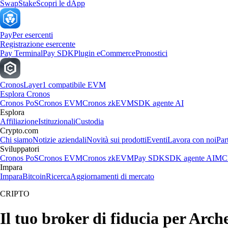
Swap
Stake
Scopri le dApp
Pay
Per esercenti
Registrazione esercente
Pay Terminal
Pay SDK
Plugin eCommerce
Pronostici
Cronos
Layer1 compatibile EVM
Esplora Cronos
Cronos PoS
Cronos EVM
Cronos zkEVM
SDK agente AI
Esplora
Affiliazione
Istituzionali
Custodia
Crypto.com
Chi siamo
Notizie aziendali
Novità sui prodotti
Eventi
Lavora con noi
Par
Sviluppatori
Cronos PoS
Cronos EVM
Cronos zkEVM
Pay SDK
SDK agente AI
MCP
Impara
Impara
Bitcoin
Ricerca
Aggiornamenti di mercato
CRIPTO
Il tuo broker di fiducia per Ar