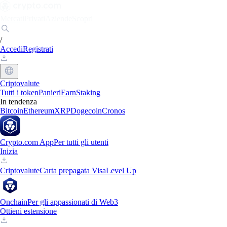
Mercati
Privati
Aziende
Scopri
/
Accedi
Registrati
Criptovalute
Tutti i token
Panieri
Earn
Staking
In tendenza
Bitcoin
Ethereum
XRP
Dogecoin
Cronos
Crypto.com App
Per tutti gli utenti
Inizia
Criptovalute
Carta prepagata Visa
Level Up
Onchain
Per gli appassionati di Web3
Ottieni estensione