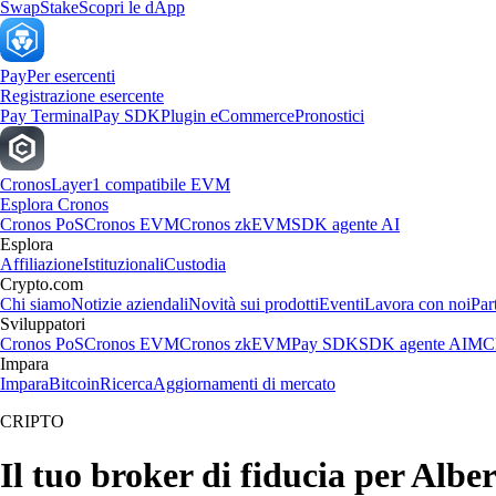
Swap
Stake
Scopri le dApp
Pay
Per esercenti
Registrazione esercente
Pay Terminal
Pay SDK
Plugin eCommerce
Pronostici
Cronos
Layer1 compatibile EVM
Esplora Cronos
Cronos PoS
Cronos EVM
Cronos zkEVM
SDK agente AI
Esplora
Affiliazione
Istituzionali
Custodia
Crypto.com
Chi siamo
Notizie aziendali
Novità sui prodotti
Eventi
Lavora con noi
Par
Sviluppatori
Cronos PoS
Cronos EVM
Cronos zkEVM
Pay SDK
SDK agente AI
MCP
Impara
Impara
Bitcoin
Ricerca
Aggiornamenti di mercato
CRIPTO
Il tuo broker di fiducia per Alb