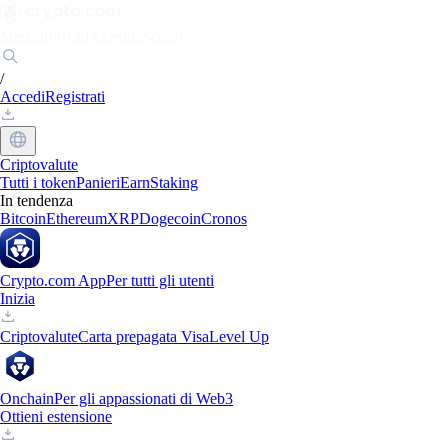
Mercati
Privati
Aziende
Scopri
/
Accedi
Registrati
Criptovalute
Tutti i token
Panieri
Earn
Staking
In tendenza
Bitcoin
Ethereum
XRP
Dogecoin
Cronos
Crypto.com App
Per tutti gli utenti
Inizia
Criptovalute
Carta prepagata Visa
Level Up
Onchain
Per gli appassionati di Web3
Ottieni estensione